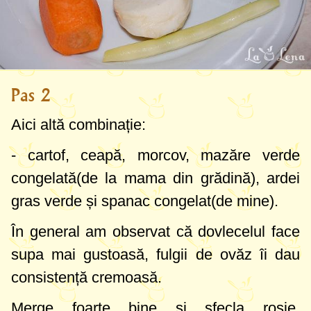
este printre preferata copiilor.
Deci, supa o luați ca exemplu și adaptați
gusturilor, necesităților și perioadei dvs de
Pas 2
diversificare. Pe parcurs nu o mai pasați cu
blenderul, de la 9-10 luni eu o mărunțesc
Aici altă combinație:
cu furculița, acum Maria rumegă cu cei 6
- cartof, ceapă, morcov, mazăre verde
dințișori și nu avem probleme cu mâncatul
congelată(de la mama din grădină), ardei
mâncărurilor bucățele sau solide.
gras verde și spanac congelat(de mine).
În următoarea etapă trecem la supa
În general am observat că dovlecelul face
normală și o adaptez pentru toți membrii
supa mai gustoasă, fulgii de ovăz îi dau
familiei, ca exemplu aveți pe site
Supa cu
consistență cremoasă.
Hrișcă
sau
Ciorba cu pui, orez și cu
Merge foarte bine și sfecla roșie,