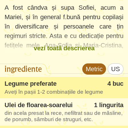
A fost cândva și supa Sofiei, acum a
Mariei, și în general f.bună pentru copilași
în diversificare și persoanele care țin
regimuri stricte. Asta e cu dedicație pentru
fetițele mele, Ana-Sofia și Maria-Cristina,
vezi toată descrierea
în loc de tortul festiv :) Poate le va prinde
bine și la alte mămici, că tot primesc multe
ingrediente
Metric
US
cereri de rețete pentru copii, și asta o
consider cea mai importantă și de bază.
Legume preferate
4 buc
Aveți în pașii 1-2 combinațiile de legume
Eu nu sunt adeptă a unui anume regim de
Ulei de floarea-soarelui
1 lingurita
diversificare, țin cont de recomandările
din acela presat la rece, nefiltrat sau de măsline,
medicilor dar multe chestii le fac și intuitiv,
de porumb, sâmburi de struguri, etc.
combinând diversificarea clasică cu