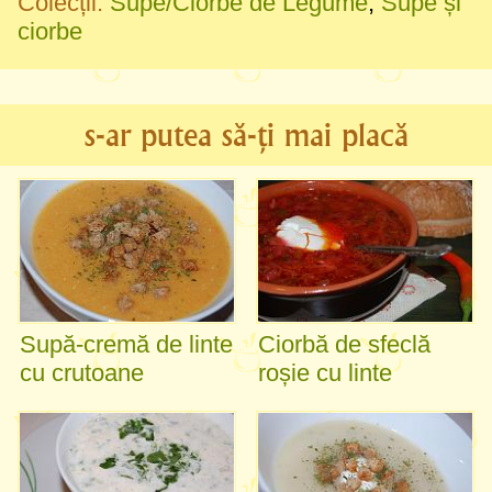
Colecții:
Supe/Ciorbe de Legume
,
Supe și
ciorbe
s-ar putea să-ți mai placă
Supă-cremă de linte
Ciorbă de sfeclă
cu crutoane
roșie cu linte