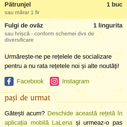
Pătrunjel
1 buc
autodiversificarea, adică adaptarea
sau mărar 1 fir
copilului la alimentația familiei (cu condiția
Fulgi de ovăz
1 lingurita
ca aceasta să fie una corectă și
sau hrișcă - conform schemei dvs de
sănătoasă).
diversificare
Anume compoziția pe care o vedeți în poze
Urmărește-ne pe rețelele de socializare
este deja de la 7-8 luni, dar ca și la orice
pentru a nu rata rețetele noi și alte noutăți!
diversificare clasică începeți cu 1-2 legume
rădăcinoase și încet, încet le introduceți
Facebook
Instagram
mai pe toate. Întotdeauna încerc să fac
pași de urmat
supa măcar cu 3-4 feluri de legume,
neapărat 1 fir de mărar sau pătrunjel, 1
Gătești acum?
Deschide această rețetă în
picătură de ulei bun, și când încep etapele
aplicația mobilă LaLena
și urmeaz-o pas
cu cereale adaug câte
1 linguriță
de fulgi