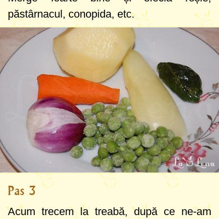
legume
.
păstârnacul, conopida, etc.
Pas 3
Acum trecem la treabă, după ce ne-am