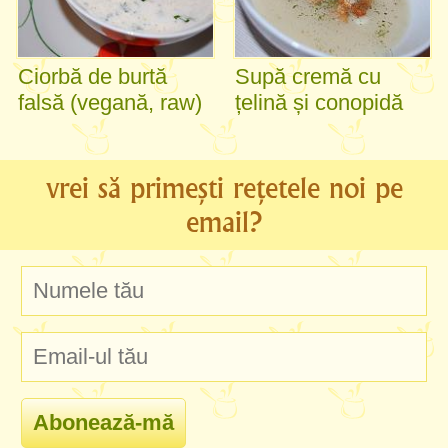
Ciorbă de burtă
Supă cremă cu
falsă (vegană, raw)
țelină și conopidă
vrei să primești rețetele noi pe
email?