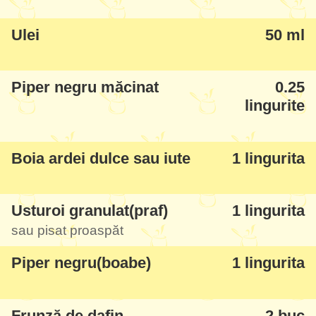
să vă spun - la mic dejun mâncăm de cele
mai multe ori sandviș-uri cu această
Ulei
50 ml
pastramă,
hummus
la greu (alternez
aromele dar preferatul tuturor este
Piper negru măcinat
0.25
Hummus cu Pesto
) și bineînțeles
Kasha cu
lingurite
ovăz
:)
Boia ardei dulce sau iute
1 lingurita
Usturoi granulat(praf)
1 lingurita
sau pisat proaspăt
Piper negru(boabe)
1 lingurita
Frunză de dafin
2 buc