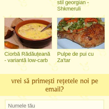
stil georgian -
Shkmeruli
Ciorbă Rădăuțeană
Pulpe de pui cu
- variantă low-carb
Za'tar
vrei să primești rețetele noi pe
email?