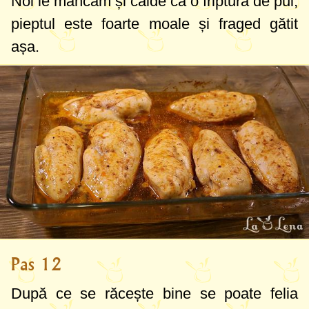
Noi le mâncăm și calde ca o friptură de pui,
pieptul este foarte moale și fraged gătit
așa.
Pas 12
După ce se răcește bine se poate felia