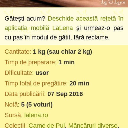
Gătești acum?
Deschide această rețetă în
aplicația mobilă LaLena
și urmeaz-o pas
cu pas în modul de gătit, fără reclame.
Cantitate:
1 kg
(sau chiar
2 kg
)
Timp de preparare:
1 min
Dificultate:
usor
Timp total de pregătire:
20 min
Data publicării:
07 Sep 2016
Notă:
5
(
5
voturi)
Sursă:
lalena.ro
Colecții:
Carne de Pui
,
Mâncăruri diverse
,