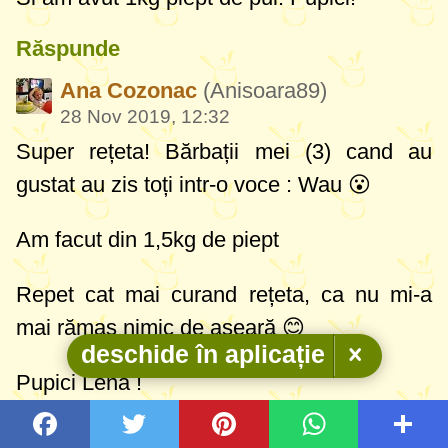
Răspunde
Ana Cozonac
(Anisoara89)
28 Nov 2019, 12:32
Super rețeta! Bărbații mei (3) cand au
gustat au zis toți intr-o voce : Wau 😮
Am facut din 1,5kg de piept
Repet cat mai curand rețeta, ca nu mi-a
mai rămas nimic de aseară 😊
deschide în aplicație
Pupici Lena !
Poza mea pentru rețetă: