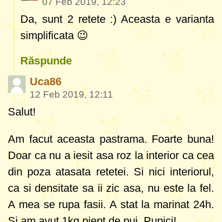
07 Feb 2019, 12:23
Da, sunt 2 retete :) Aceasta e varianta
simplificata 😉
Răspunde
Uca86
12 Feb 2019, 12:11
Salut!
Am facut aceasta pastrama. Foarte buna!
Doar ca nu a iesit asa roz la interior ca cea
din poza atasata retetei. Si nici interiorul,
ca si densitate sa ii zic asa, nu este la fel.
A mea se rupa fasii. A stat la marinat 24h.
Si am avut 1kg piept de pui. Pupici!