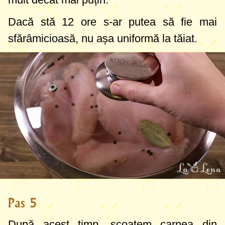
Dacă stă 12 ore s-ar putea să fie mai
sfărâmicioasă, nu așa uniformă la tăiat.
Pas 5
După acest timp, scoatem carnea din