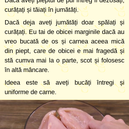
Dacă aveți pieptul de pui întreg îl dezosați,
curățați și tăiați în jumătăți.
Dacă deja aveți jumătăți doar spălați și
curățați. Eu tai de obicei marginile dacă au
vreo bucată de os și carnea aceea mică
din piept, care de obicei e mai fragedă și
stă cumva mai la o parte, scot și folosesc
în altă mâncare.
Ideea este să aveți bucăți întregi și
uniforme de carne.