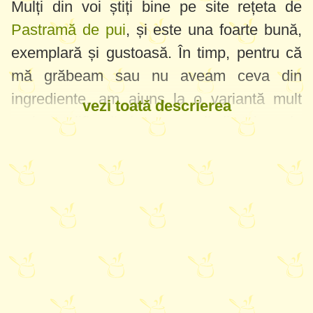
Mulți din voi știți bine pe site rețeta de
Pastramă de pui
, și este una foarte bună,
exemplară și gustoasă. În timp, pentru că
mă grăbeam sau nu aveam ceva din
ingrediente, am ajuns la o variantă mult
vezi toată descrierea
mai simplificată de pastramă din piept de
pui și am zis să o pun ca rețetă separată și
să nu o modific pe cea veche, are loc și ea
pentru cei mai cu răbdare :) Această
pastramă iese perfect cu piept de pui sau
curcan, carnea de porc totuși nu e la fel de
fragedă, dar merge la o nevoie(folosiți
mușchiuleț sau cotlet de porc).