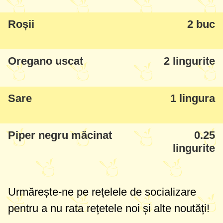
direct cu ele. Au un farmec interesant când
sunt servite, o ieșire din rutină și intrigă -
Roșii
2 buc
de fapt o banală friptură cu carne și cartofi
dar amețită cu arome grecești și servită
Oregano uscat
2 lingurite
mai altfel.
Sare
1 lingura
Piper negru măcinat
0.25
lingurite
Urmărește-ne pe rețelele de socializare
pentru a nu rata rețetele noi și alte noutăți!