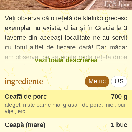
Veți observa că o rețetă de kleftiko grecesc
exemplar nu există, chiar și în Grecia la 3
taverne din aceeași localitate ne-au servit
cu totul altfel de fiecare dată! Dar măcar
am observat că se poate regla rețeta după
vezi toată descrierea
cum vă place și tot va fi cu arome grecești,
oricum delicioasă. Regula principală în
ingrediente
Metric
US
orice Kleftiko este să folosiți carne de miel,
dar....am mâncat și în combinații cu carne
Ceafă de porc
700 g
alegeți niște carne mai grasă - de porc, miel, pui,
de vițel, porc, pui. Era și una cu telemea,
vițel, etc.
se poate și așa variantă, dar pe mine nu m-
Ceapă (mare)
1 buc
a impresionat atunci, urmează să mai