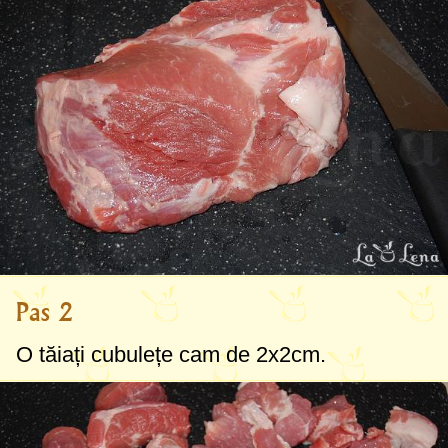
Pas 2
O tăiați cubulețe cam de
2x2cm
.