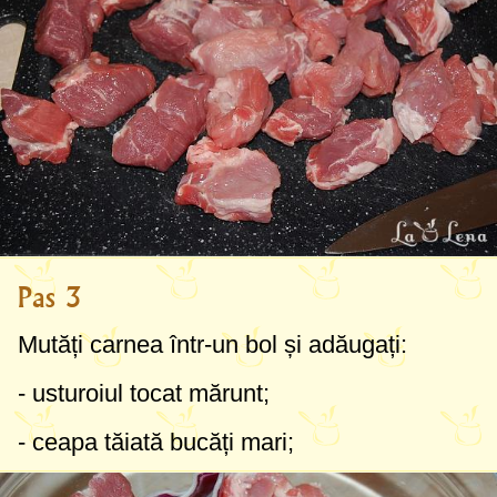
Pas 3
Mutăți carnea într-un bol și adăugați:
- usturoiul tocat mărunt;
- ceapa tăiată bucăți mari;