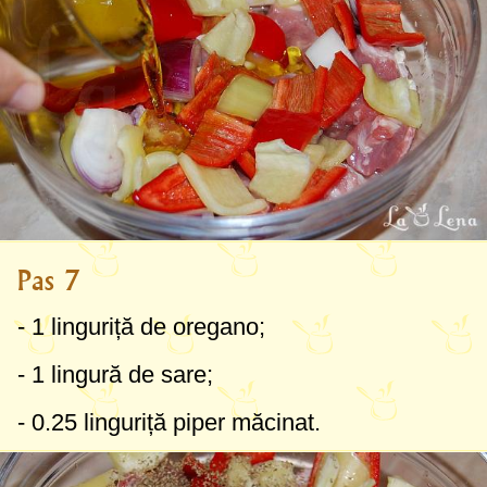
Pas 7
-
1 linguriță
de oregano;
-
1 lingură
de sare;
-
0.25 linguriță
piper măcinat.