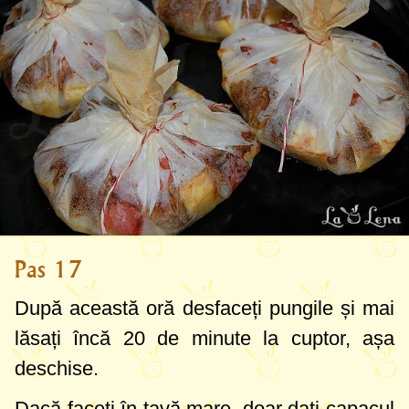
Pas 17
După această oră desfaceți pungile și mai
lăsați încă 20 de minute la cuptor, așa
deschise.
Dacă faceți în tavă mare, doar dați capacul