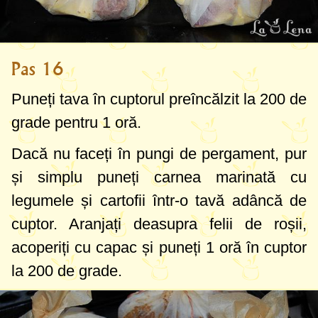
Pas 16
Puneți tava în cuptorul preîncălzit la
200 de
grade
pentru 1 oră.
Dacă nu faceți în pungi de pergament, pur
și simplu puneți carnea marinată cu
legumele și cartofii într-o tavă adâncă de
cuptor. Aranjați deasupra felii de roșii,
acoperiți cu capac și puneți 1 oră în cuptor
la
200 de grade
.