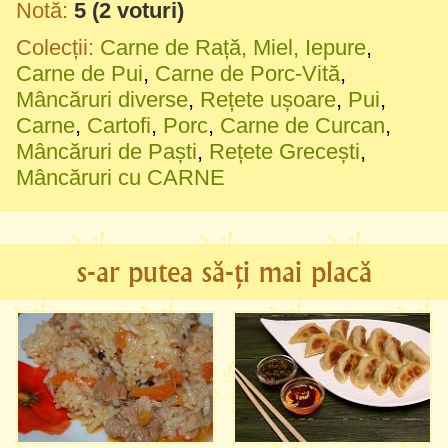
Notă:
5
(
2
voturi)
Colecții:
Carne de Rață, Miel, Iepure
,
Carne de Pui
,
Carne de Porc-Vită
,
Mâncăruri diverse
,
Rețete ușoare
,
Pui
,
Carne
,
Cartofi
,
Porc
,
Carne de Curcan
,
Mâncăruri de Paști
,
Rețete Grecești
,
Mâncăruri cu CARNE
s-ar putea să-ți mai placă