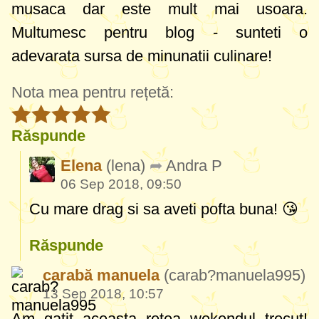
musaca dar este mult mai usoara.
Multumesc pentru blog - sunteti o
adevarata sursa de minunatii culinare!
Nota mea pentru rețetă:
Răspunde
Elena
(lena)
Andra P
06 Sep 2018, 09:50
Cu mare drag si sa aveti pofta buna! 😘
Răspunde
carabă manuela
(carab?manuela995)
13 Sep 2018, 10:57
Am gatit aceasta retea wekendul trecut!