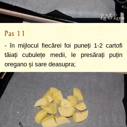
Pas 11
- în mijlocul fiecărei foi puneți 1-2 cartofi
tăiați cubulețe medii, le presărați puțin
oregano și sare deasupra;