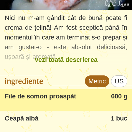
Nici nu m-am gândit cât de bună poate fi
crema de țelină! Am fost sceptică până în
momentul în care am terminat s-o prepar și
am gustat-o - este absolut delicioasă,
ușoară și aromată.
vezi toată descrierea
Rețeta am găsit-o într-o carte de bucătărie
ingrediente
Metric
US
sănătoasă și dietetică, în care se
menționează că somonul proaspăt, în
File de somon proaspăt
600 g
cantități mici, este foarte recomandat în
regimurile de slăbire. Bineînțeles, preparat
Ceapă albă
1 buc
corect.