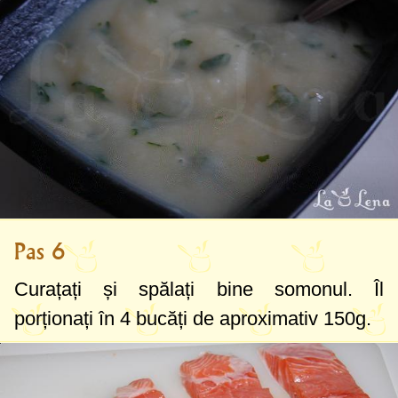
Pas 6
Curațați și spălați bine somonul. Îl
porționați în 4 bucăți de aproximativ
150g
.