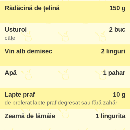
În combinație cu crema de țelină a fost
Rădăcină de țelină
150 g
ceva divin, un gust foarte rafinat, bun-bun
și sățios. Plus că se prepară în jumătate de
Usturoi
2 buc
oră!
căţei
L-am servit cu garnitură de
Orez cu curry și
Vin alb demisec
2 linguri
legume
Apă
1 pahar
Lapte praf
10 g
de preferat lapte praf degresat sau fără zahăr
Zeamă de lămâie
1 lingurita