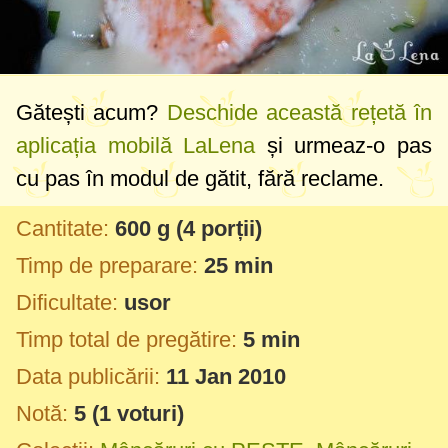
Gătești acum?
Deschide această rețetă în
aplicația mobilă LaLena
și urmeaz-o pas
cu pas în modul de gătit, fără reclame.
Cantitate:
600 g
(4 porții)
Timp de preparare:
25 min
Dificultate:
usor
Timp total de pregătire:
5 min
Data publicării:
11 Jan 2010
Notă:
5
(
1
voturi)