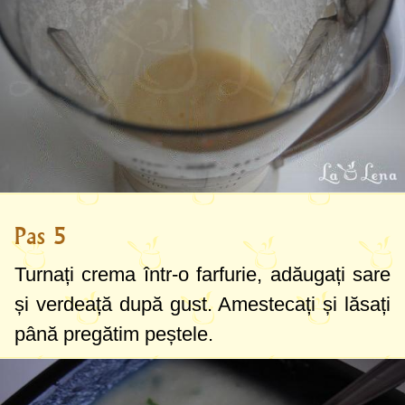
Pas 5
Turnați crema într-o farfurie, adăugați sare
și verdeață după gust. Amestecați și lăsați
până pregătim peștele.