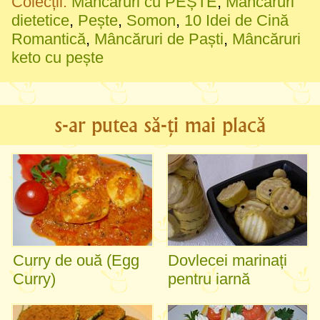
Colecții:
Mâncăruri cu PEȘTE
,
Mâncăruri
dietetice
,
Pește
,
Somon
,
10 Idei de Cină
Romantică
,
Mâncăruri de Paști
,
Mâncăruri
keto cu pește
s-ar putea să-ți mai placă
Curry de ouă (Egg
Dovlecei marinați
Curry)
pentru iarnă