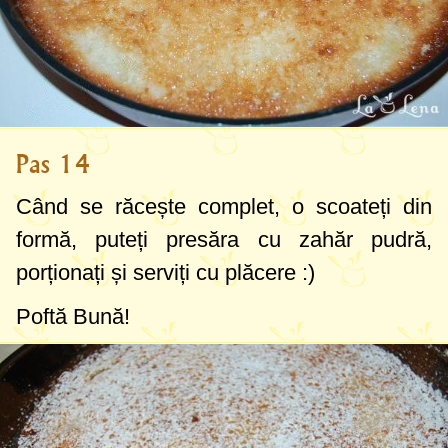
Pas 14
Când se răcește complet, o scoateți din
formă, puteți presăra cu zahăr pudră,
porționați și serviți cu plăcere :)
Poftă Bună!