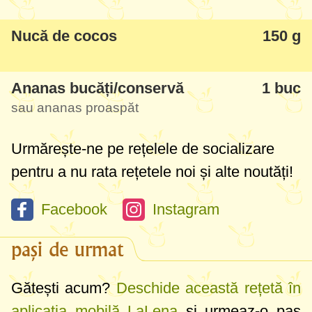
Nucă de cocos
150 g
Ananas bucăți/conservă
1 buc
sau ananas proaspăt
Urmărește-ne pe rețelele de socializare
pentru a nu rata rețetele noi și alte noutăți!
Facebook
Instagram
pași de urmat
Gătești acum?
Deschide această rețetă în
aplicația mobilă LaLena
și urmeaz-o pas