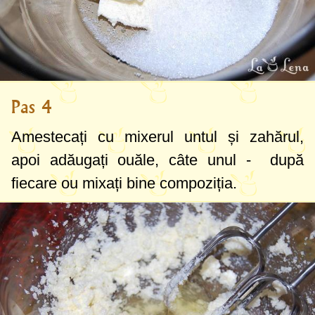
Pas 4
Amestecați cu mixerul untul și zahărul,
apoi adăugați ouăle, câte unul - după
fiecare ou mixați bine compoziția.