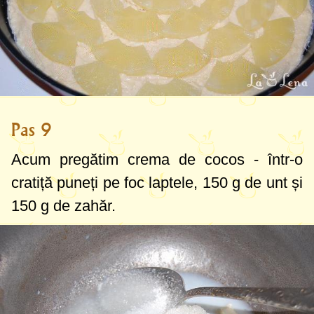
Pas 9
Acum pregătim crema de cocos - într-o
cratiță puneți pe foc laptele,
150 g
de unt și
150 g
de zahăr.