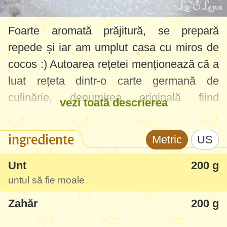
Foarte aromată prăjitură, se prepară
repede și iar am umplut casa cu miros de
cocos :) Autoarea rețetei menționează că a
luat rețeta dintr-o carte germană de
culinărie, denumirea originală fiind
vezi toată descrierea
"Ananas-Kokos-Kuchen".
ingrediente
Metric
US
Cu siguranță o voi mai face, mai ales că a
mâncat și copilașul meu mofturos la
Unt
200 g
untul să fie moale
mâncare - nu ar mânca ananas așa cum
este el, dar în prăjitură nici nu l-a simțit, tot
Zahăr
200 g
mai cerea.