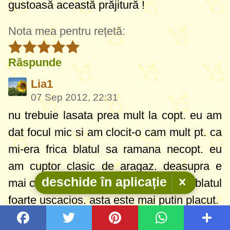
gustoasă această prăjitură !
Nota mea pentru rețetă:
Răspunde
Lia1
07 Sep 2012, 22:31
nu trebuie lasata prea mult la copt. eu am
dat focul mic si am clocit-o cam mult pt. ca
mi-era frica blatul sa ramana necopt. eu
am cuptor clasic de aragaz. deasupra e
deschide în aplicație
mai caramelizata dar nu suparator iar blatul
foarte uscacios. asta este mai putin placut.
Nota mea pentru rețetă: