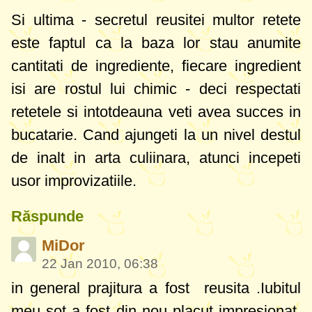
Si ultima - secretul reusitei multor retete
este faptul ca la baza lor stau anumite
cantitati de ingrediente, fiecare ingredient
isi are rostul lui chimic - deci respectati
retetele si intotdeauna veti avea succes in
bucatarie. Cand ajungeti la un nivel destul
de inalt in arta culiinara, atunci incepeti
usor improvizatiile.
Răspunde
MiDor
22 Jan 2010, 06:38
in general prajitura a fost reusita .Iubitul
meu sot a fost din nou placut impresionat.