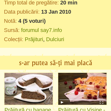
Timp total de pregătire:
20 min
Data publicării:
13 Jan 2010
Notă:
4
(
5
voturi)
Sursă:
forumul say7.info
Colecții:
Prăjituri
,
Dulciuri
s-ar putea să-ți mai placă
Prăjitură cu banane
Prăjitură cu Vișine -