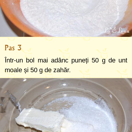
Pas 3
Într-un bol mai adânc puneți
50 g
de unt
moale și
50 g
de zahăr.