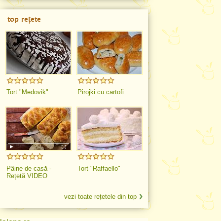
top rețete
Tort "Medovik"
Pirojki cu cartofi
Pâine de casă -
Tort "Raffaello"
Rețetă VIDEO
vezi toate rețetele din top