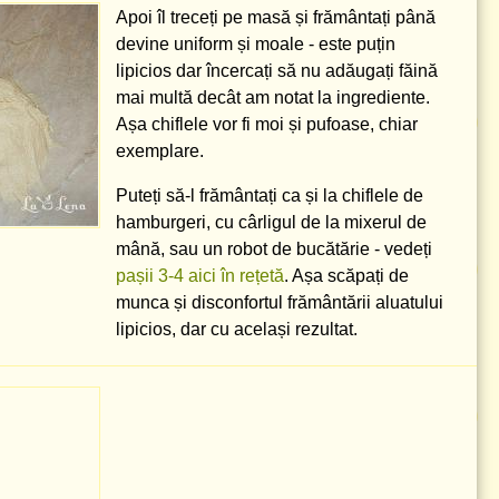
Apoi îl treceți pe masă și frământați până
devine uniform și moale - este puțin
lipicios dar încercați să nu adăugați făină
mai multă decât am notat la ingrediente.
Așa chiflele vor fi moi și pufoase, chiar
exemplare.
Puteți să-l frământați ca și la chiflele de
hamburgeri, cu cârligul de la mixerul de
mână, sau un robot de bucătărie - vedeți
pașii 3-4 aici în rețetă
. Așa scăpați de
munca și disconfortul frământării aluatului
lipicios, dar cu același rezultat.