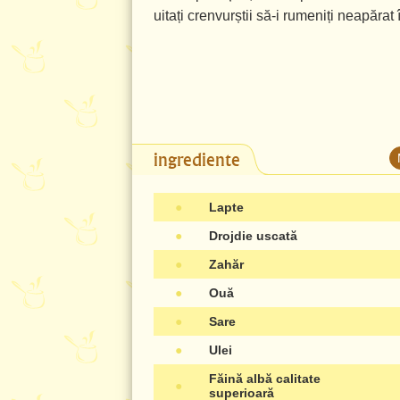
uitați crenvurștii să-i rumeniți neapărat î
ingrediente
●
Lapte
●
Drojdie uscată
●
Zahăr
●
Ouă
●
Sare
●
Ulei
Făină albă calitate
●
superioară