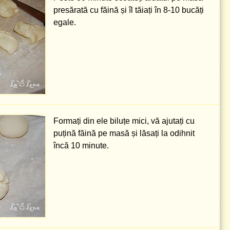
presărată cu făină și îl tăiați în 8-10 bucăți
egale.
Formați din ele biluțe mici, vă ajutați cu
puțină făină pe masă și lăsați la odihnit
încă 10 minute.