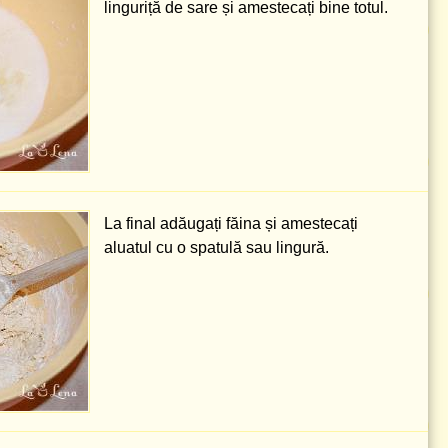
linguriță
de sare și amestecați bine totul.
La final adăugați făina și amestecați
aluatul cu o spatulă sau lingură.