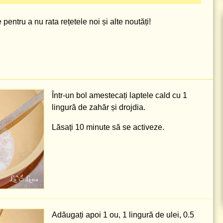
pentru a nu rata rețetele noi și alte noutăți!
Într-un bol amestecați laptele cald cu
1
lingură
de zahăr și drojdia.
Lăsați 10 minute să se activeze.
Adăugați apoi 1 ou,
1 lingură
de ulei,
0.5