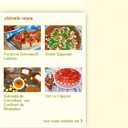
ultimele rețete
Focaccia Grecească -
Vinete Saganaki
Ladenia
Dulceață de
Tort cu Căpșuni
Corcodușe, sau
Confiture de
Mirabelles
vezi toate rețetele noi