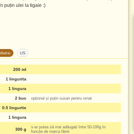
n puțin ulei la tigaie :)
Metric
US
200 ml
1 lingurita
1 lingura
2 buc
opțional și puțin susan pentru ornat
0.5 lingurite
1 lingura
s-ar putea să mai adăugați între
50-100g
în
300 g
funcție de marca făinii