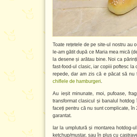
Toate rețetele de pe site-ul nostru au 
le-am gătit după ce Maria mea mică (de 
la desene și arătau bine. Noi ca părin
fast-food-ul clasic, iar copiii poftesc 
repede, dar am zis că e păcat să nu f
chiflele de hamburgeri
.
Au ieșit minunate, moi, pufoase, fra
transformat clasicul și banalul hotdog
faceți pentru că nu sunt complicate, în 
garantat.
Iar la umplutură și montarea hotdog-ul
ketchup/muștar, sau în plus cu castrave