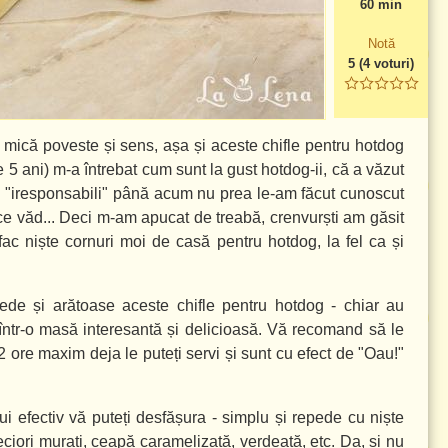
60 min
Notă
5
(
4
voturi)
o mică poveste și sens, așa și aceste chifle pentru hotdog
5 ani) m-a întrebat cum sunt la gust hotdog-ii, că a văzut
ți "iresponsabili" până acum nu prea le-am făcut cunoscut
la ce văd... Deci m-am apucat de treabă, crenvurști am găsit
ac niște cornuri moi de casă pentru hotdog, la fel ca și
gede și arătoase aceste chifle pentru hotdog - chiar au
 într-o masă interesantă și delicioasă. Vă recomand să le
2 ore maxim deja le puteți servi și sunt cu efect de "Oau!"
ui efectiv vă puteți desfășura - simplu și repede cu niște
ciori murați, ceapă caramelizată, verdeață, etc. Da, și nu