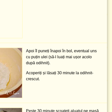
Apoi îl puneți înapoi în bol, eventual uns
cu puțin ulei (să-l luați mai ușor acolo
după odihnit).
Acoperiți și lăsați 30 minute la odihnit-
crescut.
Peste 30 minute scoateți aluatul pe masă