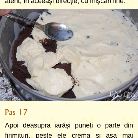
atent, în aceeași direcție, cu mișcări line.
Pas 17
Apoi deasupra iarăși puneți o parte din
firimituri, peste ele crema și așa mai