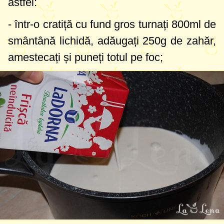
astfel:
- într-o cratiță cu fund gros turnați
800ml
de
smântână lichidă, adăugați
250g
de zahăr,
amestecați și puneți totul pe foc;