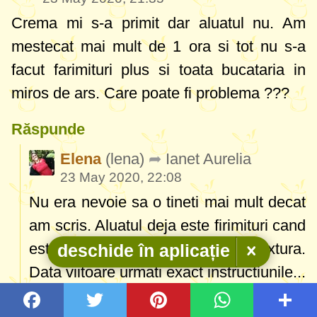
Crema mi s-a primit dar aluatul nu. Am
mestecat mai mult de 1 ora si tot nu s-a
facut farimituri plus si toata bucataria in
miros de ars. Care poate fi problema ???
Răspunde
Elena
(lena)
Ianet Aurelia
23 May 2020, 22:08
Nu era nevoie sa o tineti mai mult decat
am scris. Aluatul deja este firimituri cand
este crud, prajitul nu schimba textura.
deschide în aplicație
Data viitoare urmati exact instructiunile...
Răspunde