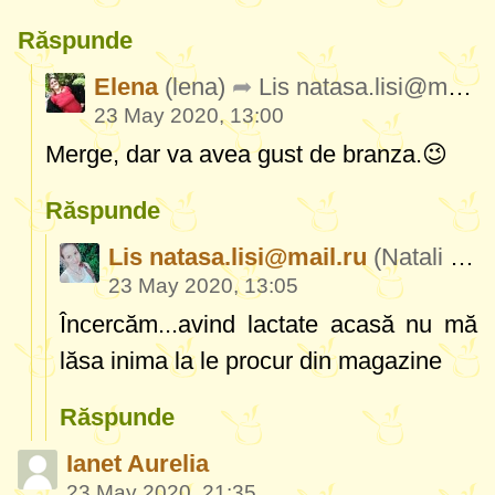
Răspunde
Elena
(lena)
Lis
natasa.lisi@mail.ru
23 May 2020, 13:00
Merge, dar va avea gust de branza.😉
Răspunde
Lis
natasa.lisi@mail.ru
(Natali Grigori)
23 May 2020, 13:05
Încercăm...avind lactate acasă nu mă
lăsa inima la le procur din magazine
Răspunde
Ianet Aurelia
23 May 2020, 21:35