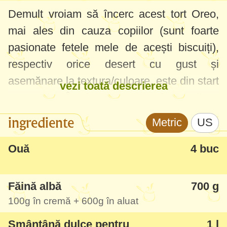
Demult vroiam să încerc acest tort Oreo,
mai ales din cauza copiilor (sunt foarte
pasionate fetele mele de acești biscuiți),
respectiv orice desert cu gust și
asemănare la textura/culoare, este din start
vezi toată descrierea
un succes. În plus, m-a atras faptul că nu
trebuie să coc foile în cuptor, iar modul de
ingrediente
Metric
US
asamblare este chiar genial, fără ornare
sofisticată în plus - efectiv după
Ouă
4 buc
asamblarea propriu-zisă nu mai aveți
treabă cu el.
Făină albă
700 g
100g
în cremă +
600g
în aluat
Deci succes a avut enorm la copii, eu aș
Smântână dulce pentru
1 l
mai recomanda să nu tăiați felii prea mari