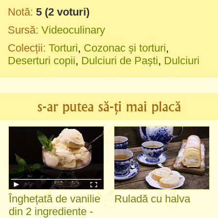
Notă:
5
(
2
voturi)
Sursă:
Videoculinary
Colecții:
Torturi
,
Cozonac și torturi
,
Deserturi copii
,
Dulciuri de Paști
,
Dulciuri
s-ar putea să-ți mai placă
Înghețată de vanilie
Ruladă cu halva
din 2 ingrediente -