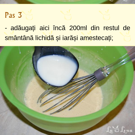
Pas 3
- adăugați aici încă
200ml
din restul de
smântână lichidă și iarăși amestecați;