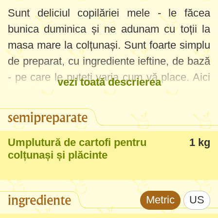
Sunt deliciul copilăriei mele - le făcea
bunica duminica și ne adunam cu toții la
masa mare la colțunași. Sunt foarte simplu
de preparat, cu ingrediente ieftine, de bază
- pe care le puteți varia cum vă place. Aici
vezi toată descrierea
am făcut cu umplutură de cartofi, se mai
fac cu brânză de vaci, varză murată,
semipreparate
ciuperci, vișine etc.
Umplutură de cartofi pentru
1 kg
Colțunașii sunt una din rețetele cele mai
colțunași și plăcinte
delicioase și în perioada Postului, nu
puneți ouă în aluat, îl preparați doar cu apă
ingrediente
Metric
US
și să vedeți ce mâncare de post veți avea.
La noi se fac colțunașii cu cartofi (le servim