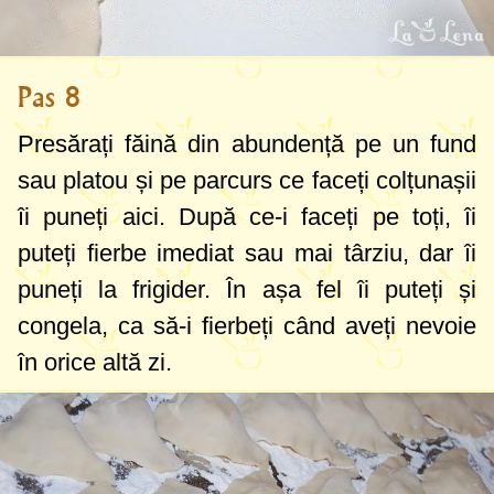
Pas 8
Presărați făină din abundență pe un fund
sau platou și pe parcurs ce faceți colțunașii
îi puneți aici. După ce-i faceți pe toți, îi
puteți fierbe imediat sau mai târziu, dar îi
puneți la frigider. În așa fel îi puteți și
congela, ca să-i fierbeți când aveți nevoie
în orice altă zi.