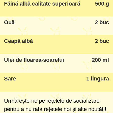
Făină albă calitate superioară
500 g
cu mujdei sau maioneză de post), cu varză
murată, cu ciuperci călite și neapărat cu
Ouă
2 buc
vișine!
Ceapă albă
2 buc
Ulei de floarea-soarelui
200 ml
Sare
1 lingura
Urmărește-ne pe rețelele de socializare
pentru a nu rata rețetele noi și alte noutăți!