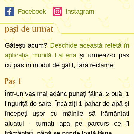
Facebook
Instagram
pași de urmat
Gătești acum?
Deschide această rețetă în
aplicația mobilă LaLena
și urmeaz-o pas
cu pas în modul de gătit, fără reclame.
Pas 1
Într-un vas mai adânc puneți făina, 2 ouă,
1
linguriță
de sare. Încălziți
1 pahar
de apă și
începeți ușor cu mâinile să frământați
aluatul - turnați apa pe parcurs ce îl
frământați, până se prinde toată făina.