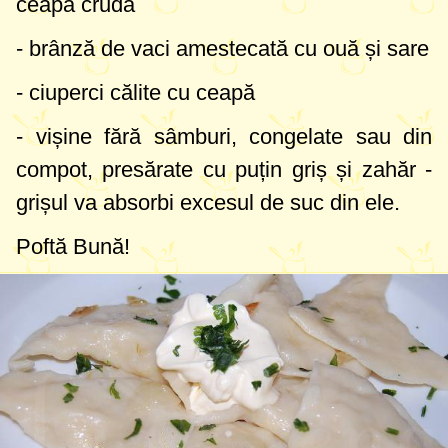
ceapă crudă
- brânză de vaci amestecată cu ouă și sare
- ciuperci călite cu ceapă
- vișine fără sâmburi, congelate sau din
compot, presărate cu puțin griș și zahăr -
grișul va absorbi excesul de suc din ele.
Poftă Bună!