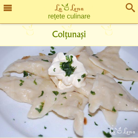
rețete culinare
Colțunași