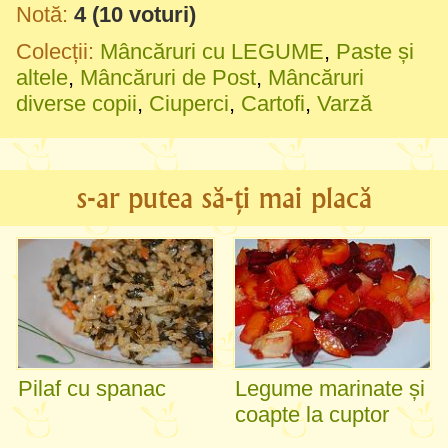
Notă:
4
(
10
voturi)
Colecții:
Mâncăruri cu LEGUME
,
Paste și
altele
,
Mâncăruri de Post
,
Mâncăruri
diverse copii
,
Ciuperci
,
Cartofi
,
Varză
s-ar putea să-ți mai placă
Pilaf cu spanac
Legume marinate și
coapte la cuptor