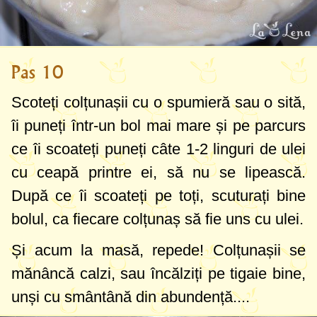
Pas 10
Scoteți colțunașii cu o spumieră sau o sită,
îi puneți într-un bol mai mare și pe parcurs
ce îi scoateți puneți câte
1-2 linguri
de ulei
cu ceapă printre ei, să nu se lipească.
După ce îi scoateți pe toți, scuturați bine
bolul, ca fiecare colțunaș să fie uns cu ulei.
Și acum la masă, repede! Colțunașii se
mănâncă calzi, sau încălziți pe tigaie bine,
unși cu smântână din abundență....