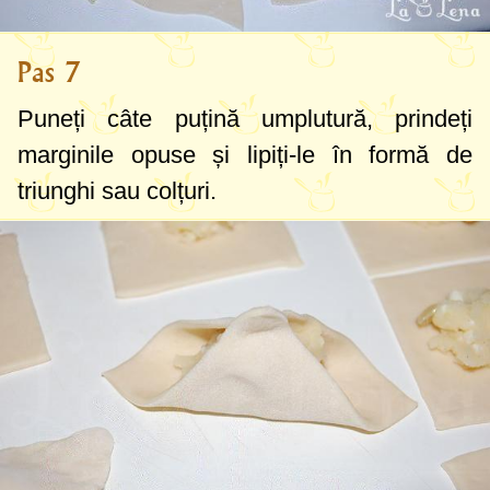
Pas 7
Puneți câte puțină umplutură, prindeți
marginile opuse și lipiți-le în formă de
triunghi sau colțuri.