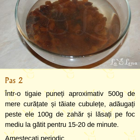
Pas 2
Într-o tigaie puneți aproximativ
500g
de
mere curățate și tăiate cubulețe, adăugați
peste ele
100g
de zahăr și lăsați pe foc
mediu la gătit pentru 15-20 de minute.
Amestecați periodic.