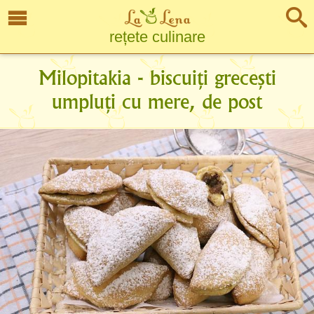
rețete culinare
Milopitakia - biscuiți grecești
umpluți cu mere, de post