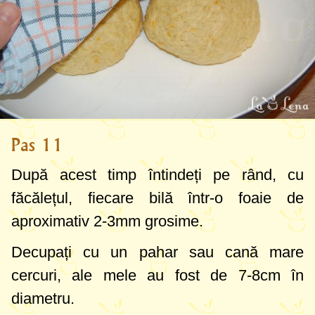
Pas 11
După acest timp întindeți pe rând, cu
făcălețul, fiecare bilă într-o foaie de
aproximativ
2-3mm
grosime.
Decupați cu
un pahar
sau cană mare
cercuri, ale mele au fost de
7-8cm
în
diametru.