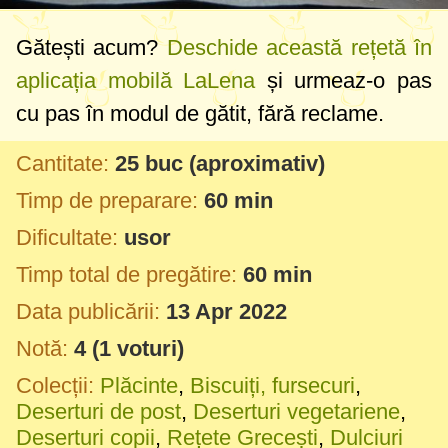
Gătești acum?
Deschide această rețetă în
aplicația mobilă LaLena
și urmeaz-o pas
cu pas în modul de gătit, fără reclame.
Cantitate:
25 buc
(aproximativ)
Timp de preparare:
60 min
Dificultate:
usor
Timp total de pregătire:
60 min
Data publicării:
13 Apr 2022
Notă:
4
(
1
voturi)
Colecții:
Plăcinte
,
Biscuiți, fursecuri
,
Deserturi de post
,
Deserturi vegetariene
,
Deserturi copii
,
Rețete Grecești
,
Dulciuri