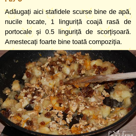
Adăugați aici stafidele scurse bine de apă,
nucile tocate,
1 linguriță
coajă rasă de
portocale și
0.5 linguriță
de scorțișoară.
Amestecați foarte bine toată compoziția.