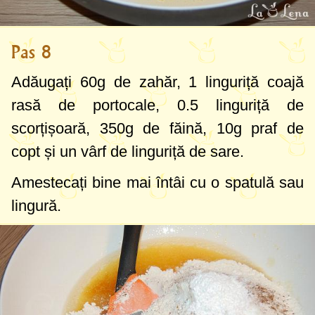
Pas 8
Adăugați
60g
de zahăr,
1 linguriță
coajă
rasă de portocale,
0.5 linguriță
de
scorțișoară,
350g
de făină,
10g
praf de
copt și un vârf de linguriță de sare.
Amestecați bine mai întâi cu o spatulă sau
lingură.