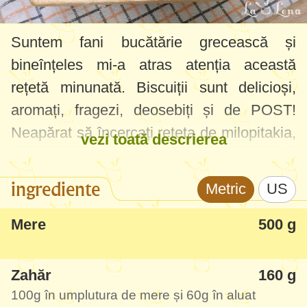
Suntem fani bucătărie grecească și
bineînțeles mi-a atras atenția această
rețetă minunată. Biscuiții sunt delicioși,
aromați, fragezi, deosebiți și de POST!
Neapărat să încercați rețeta de milopitakia,
vezi toată descrierea
sunt ca niște mini plăcinte cu mere, dar
mult mai ușor de servit.
ingrediente
Metric
US
Apropo, cred că ar merge cu acest aluat și
Mere
500 g
umplutură să improvizați chiar o plăcintă cu
mere, mai de inspirație grecească.
Zahăr
160 g
100g
în umplutura de mere și
60g
în aluat