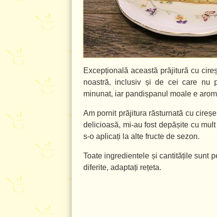
Excepțională această prăjitură cu cireș
noastră, inclusiv și de cei care nu p
minunat, iar pandișpanul moale e aroma
Am pornit prăjitura răsturnată cu cireș
delicioasă, mi-au fost depășite cu mult
s-o aplicați la alte fructe de sezon.
Toate ingredientele și cantitățile sunt 
diferite, adaptați rețeta.