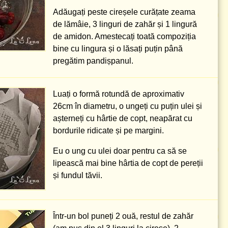
Adăugați peste cireșele curățate zeama
de lămâie,
3 linguri
de zahăr și
1 lingură
de amidon. Amestecați toată compoziția
bine cu lingura și o lăsați puțin până
pregătim pandișpanul.
Luați o formă rotundă de aproximativ
26cm
în diametru, o ungeți cu puțin ulei și
așterneți cu hârtie de copt, neapărat cu
bordurile ridicate și pe margini.
Eu o
ung
cu ulei doar pentru ca să se
lipească mai bine hârtia de copt de pereții
și fundul tăvii.
Într-un bol puneți 2 ouă, restul de zahăr