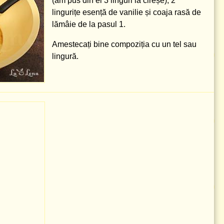
(am pus din el
3 linguri
la cireșe),
2
lingurițe
esență de vanilie și coaja rasă de
lămâie de la pasul 1.
Amestecați bine compoziția cu un tel sau
lingură.