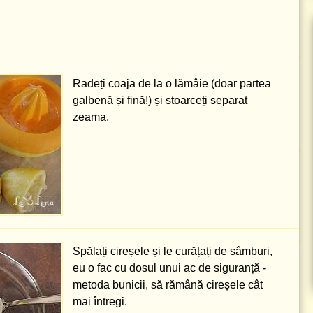
Radeți coaja de la o lămâie (doar partea
galbenă și fină!) și stoarceți separat
zeama.
Spălați cireșele și le curățați de sâmburi,
eu o fac cu dosul unui ac de siguranță -
metoda bunicii, să rămână cireșele cât
mai întregi.