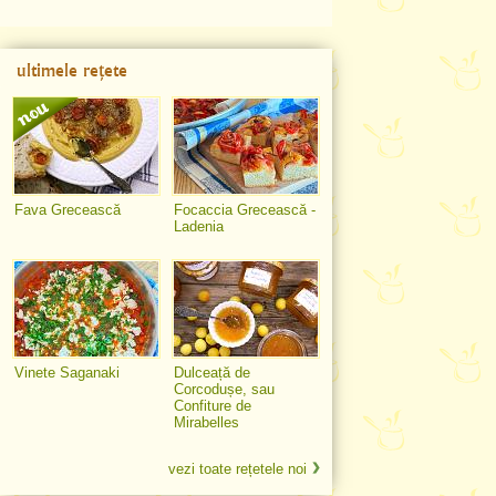
ultimele rețete
Fava Grecească
Focaccia Grecească -
Ladenia
Vinete Saganaki
Dulceață de
Corcodușe, sau
Confiture de
Mirabelles
vezi toate rețetele noi