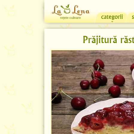
categorii
rețete culinare
Prăjitură răs