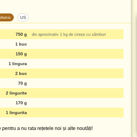
Metric
US
750 g
din aproximativ
1 kg
de cireșe cu sâmburi
1 buc
150 g
1 lingura
2 buc
70 g
2 lingurite
170 g
1 lingurita
pentru a nu rata rețetele noi și alte noutăți!