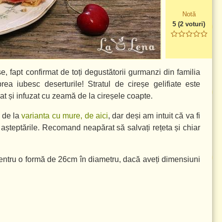
Notă
5
(
2
voturi)
e, fapt confirmat de toți degustătorii gurmanzi din familia
rea iubesc deserturile! Stratul de cireșe gelifiate este
t și infuzat cu zeamă de la cireșele coapte.
e de la
varianta cu mure, de aici
, dar deși am intuit că va fi
 așteptările. Recomand neapărat să salvați rețeta și chiar
pentru o formă de
26cm
în diametru, dacă aveți dimensiuni