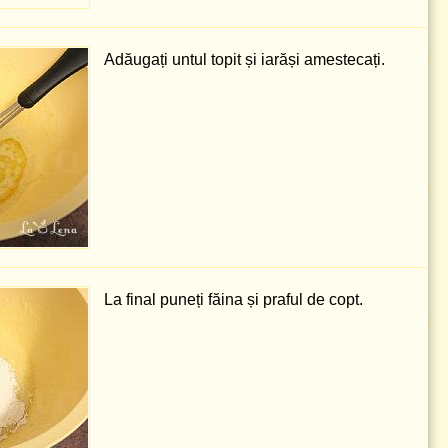
Adăugați untul topit și iarăși amestecați.
La final puneți făina și praful de copt.