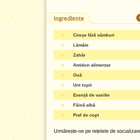
ingrediente
●
Cireșe fără sâmburi
●
Lămâie
●
Zahăr
●
Amidon alimentar
●
Ouă
●
Unt topit
●
Esență de vanilie
●
Făină albă
●
Praf de copt
Urmărește-ne pe rețelele de socializare 