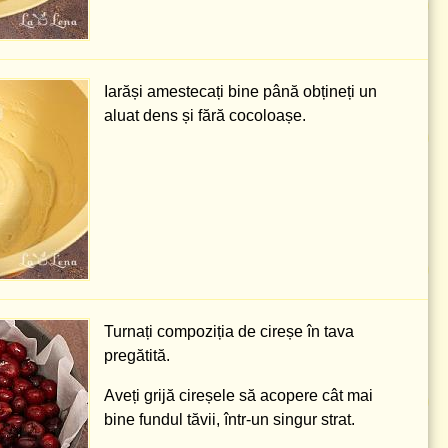
Iarăși amestecați bine până obțineți un
aluat dens și fără cocoloașe.
Turnați compoziția de cireșe în tava
pregătită.
Aveți grijă cireșele să acopere cât mai
bine fundul tăvii, într-un singur strat.