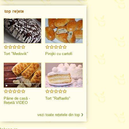
top rețete
Tort "Medovik"
Pirojki cu cartofi
Pâine de casă -
Tort "Raffaello"
Rețetă VIDEO
vezi toate rețetele din top