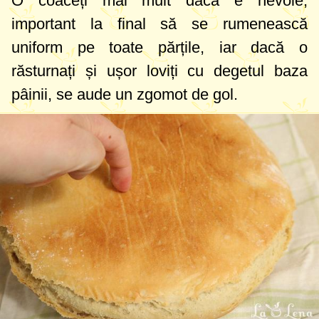
O coaceți mai mult dacă e nevoie,
important la final să se rumenească
uniform pe toate părțile, iar dacă o
răsturnați și ușor loviți cu degetul baza
pâinii, se aude un zgomot de gol.