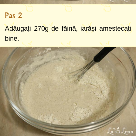
Pas 2
Adăugați
270g
de făină, iarăși amestecați
bine.