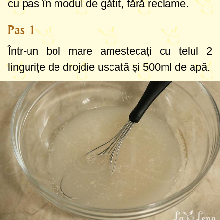
cu pas în modul de gătit, fără reclame.
Pas 1
Într-un bol mare amestecați cu telul
2
lingurițe
de drojdie uscată și
500ml
de apă.