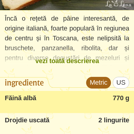
Încă o rețetă de pâine interesantă, de
origine italiană, foarte populară în regiunea
de centru și în Toscana, este nelipsită la
bruschete, panzanella, ribolita, dar și
pentru diverse degustări de mezeluri și
vezi toată descrierea
tapenade. Obligatoriu se prepară fără sare,
acest aspect este important pentru a nu
ingrediente
Metric
US
încurca gustul alimentelor cu care este
servită, ba chiar să le accentueze aromele.
Făină albă
770 g
Nouă ne-a plăcut mult, am zis că o voi
repeta neapărat de multe ori în continuare.
Drojdie uscată
2 lingurite
De obicei are formă rotundă, miez moale și