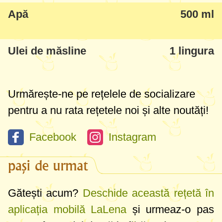
Apă
500 ml
aerat, coajă puțin mai densă și crocantă,
se prepară pe vatră în cuptoare mari, dar
eu am improvizat-o cu succes în condiții de
Ulei de măsline
1 lingura
casă. Încă un lucru important - să o porniți
de cu seara dacă vreți să serviți pâinea a
Urmărește-ne pe rețelele de socializare
2-a zi, pentru că în toate rețetele de Pane
pentru a nu rata rețetele noi și alte noutăți!
Toscano drojdia are un proces mai lung de
fermentare, peste noapte.
Facebook
Instagram
pași de urmat
Gătești acum?
Deschide această rețetă în
aplicația mobilă LaLena
și urmeaz-o pas