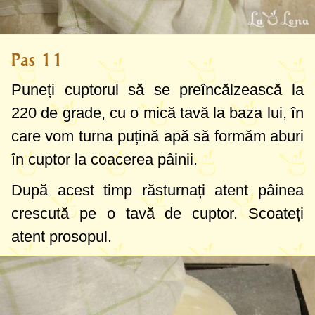
Pas 11
Puneți cuptorul să se preîncălzească la
220 de grade
, cu o mică tavă la baza lui, în
care vom turna puțină apă să formăm aburi
în cuptor la coacerea pâinii.
După acest timp răsturnați atent pâinea
crescută pe o tavă de cuptor. Scoateți
atent prosopul.