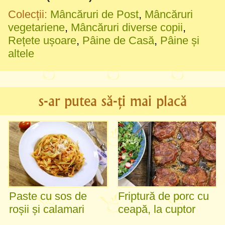
Colecții:
Mâncăruri de Post
,
Mâncăruri
vegetariene
,
Mâncăruri diverse copii
,
Rețete ușoare
,
Pâine de Casă
,
Pâine și
altele
s-ar putea să-ți mai placă
Paste cu sos de
Friptură de porc cu
roșii și calamari
ceapă, la cuptor