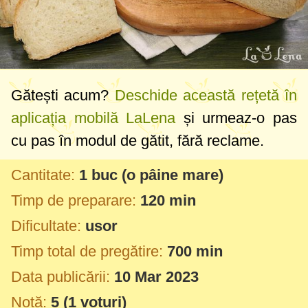
Gătești acum?
Deschide această rețetă în
aplicația mobilă LaLena
și urmeaz-o pas
cu pas în modul de gătit, fără reclame.
Cantitate:
1 buc
(o pâine mare)
Timp de preparare:
120 min
Dificultate:
usor
Timp total de pregătire:
700 min
Data publicării:
10 Mar 2023
Notă:
5
(
1
voturi)