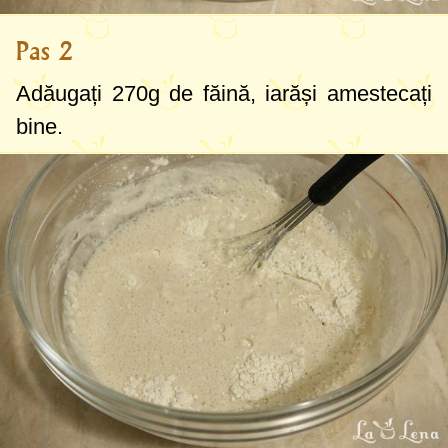
Pas 2
Adăugați
270g
de făină, iarăși amestecați
bine.