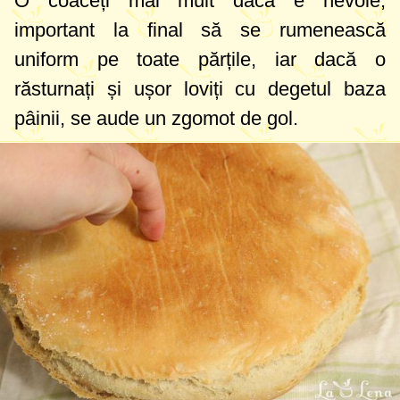
O coaceți mai mult dacă e nevoie,
important la final să se rumenească
uniform pe toate părțile, iar dacă o
răsturnați și ușor loviți cu degetul baza
pâinii, se aude un zgomot de gol.