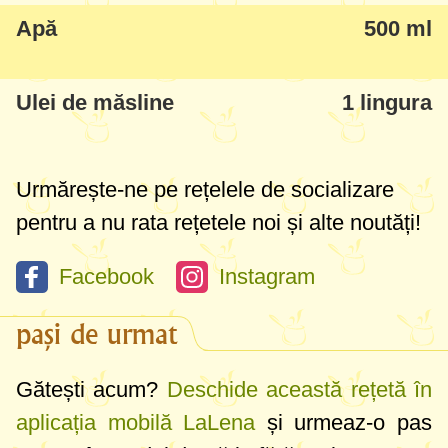
Apă
500 ml
aerat, coajă puțin mai densă și crocantă,
se prepară pe vatră în cuptoare mari, dar
eu am improvizat-o cu succes în condiții de
Ulei de măsline
1 lingura
casă. Încă un lucru important - să o porniți
de cu seara dacă vreți să serviți pâinea a
Urmărește-ne pe rețelele de socializare
2-a zi, pentru că în toate rețetele de Pane
pentru a nu rata rețetele noi și alte noutăți!
Toscano drojdia are un proces mai lung de
fermentare, peste noapte.
Facebook
Instagram
pași de urmat
Gătești acum?
Deschide această rețetă în
aplicația mobilă LaLena
și urmeaz-o pas