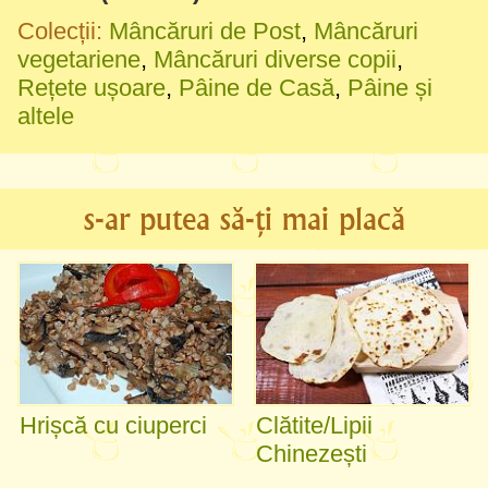
Colecții:
Mâncăruri de Post
,
Mâncăruri
vegetariene
,
Mâncăruri diverse copii
,
Rețete ușoare
,
Pâine de Casă
,
Pâine și
altele
s-ar putea să-ți mai placă
Hrișcă cu ciuperci
Clătite/Lipii
Chinezești