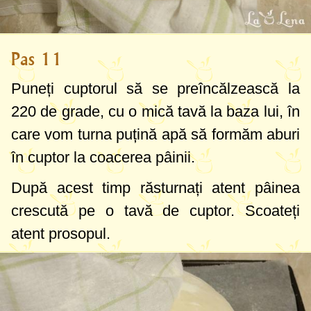
Pas 11
Puneți cuptorul să se preîncălzească la
220 de grade
, cu o mică tavă la baza lui, în
care vom turna puțină apă să formăm aburi
în cuptor la coacerea pâinii.
După acest timp răsturnați atent pâinea
crescută pe o tavă de cuptor. Scoateți
atent prosopul.