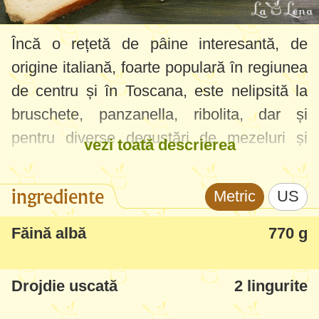
Încă o rețetă de pâine interesantă, de
origine italiană, foarte populară în regiunea
de centru și în Toscana, este nelipsită la
bruschete, panzanella, ribolita, dar și
pentru diverse degustări de mezeluri și
vezi toată descrierea
tapenade. Obligatoriu se prepară fără sare,
acest aspect este important pentru a nu
ingrediente
Metric
US
încurca gustul alimentelor cu care este
servită, ba chiar să le accentueze aromele.
Făină albă
770 g
Nouă ne-a plăcut mult, am zis că o voi
repeta neapărat de multe ori în continuare.
Drojdie uscată
2 lingurite
De obicei are formă rotundă, miez moale și