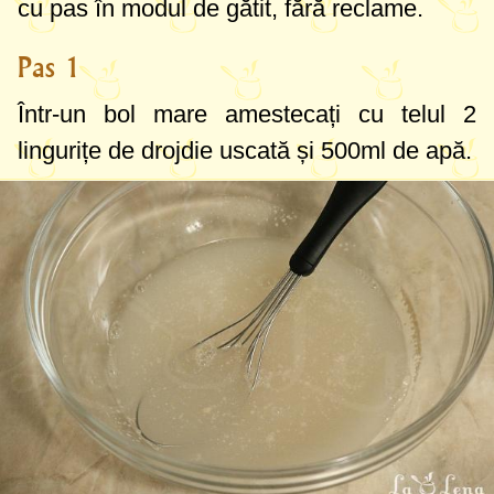
cu pas în modul de gătit, fără reclame.
Pas 1
Într-un bol mare amestecați cu telul
2
lingurițe
de drojdie uscată și
500ml
de apă.