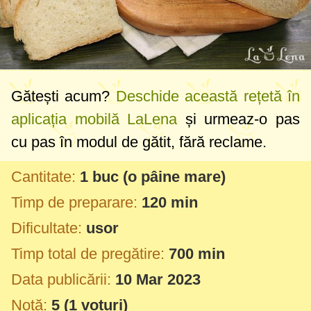
Gătești acum?
Deschide această rețetă în
aplicația mobilă LaLena
și urmeaz-o pas
cu pas în modul de gătit, fără reclame.
Cantitate:
1 buc
(o pâine mare)
Timp de preparare:
120 min
Dificultate:
usor
Timp total de pregătire:
700 min
Data publicării:
10 Mar 2023
Notă:
5
(
1
voturi)