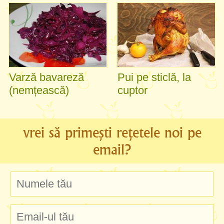
Varză bavareză
Pui pe sticlă, la
(nemțească)
cuptor
vrei să primești rețetele noi pe
email?