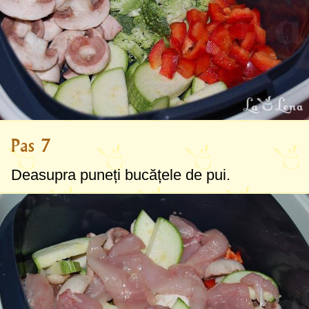
Pas 7
Deasupra puneți bucățele de pui.