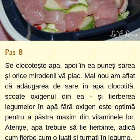
Pas 8
Se clocotește apa, apoi în ea puneți sarea
și orice mirodenii vă plac. Mai nou am aflat
că adăugarea de sare în apa clocotită,
scoate oxigenul din ea - și fierberea
legumelor în apă fără oxigen este optimă
pentru a păstra maxim din vitaminele lor.
Atenție, apa trebuie să fie fierbinte, adică
cum fierbe cum o luați și turnați în legume.