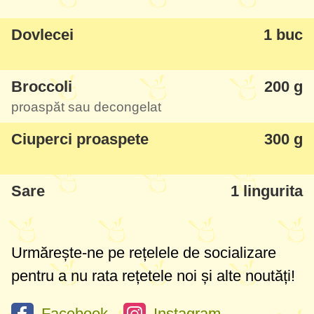
mult că o voi lua pentru mine cu prima
Dovlecei
1 buc
ocazie - legumele își păstrează toate
vitaminele, sunt un pic Al Dente - asta
Broccoli
200 g
înseamnă că nu-și pierd nimic din
proaspăt sau decongelat
proprietăți și vitamine, sunt crocante,
aromate și își păstrează în plus și aroma
Ciuperci proaspete
300 g
lor naturală. Perfect pentru cei ce țin la o
alimentație sănătoasă și dietetică, în plus
Sare
1 lingurita
că totul se prepară rapid și frumos.
Urmărește-ne pe rețelele de socializare
pentru a nu rata rețetele noi și alte noutăți!
Facebook
Instagram