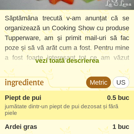
Săptămâna trecută v-am anunțat că se
organizează un Cooking Show cu produse
Tupperware, am și primit mail-uri să fac
poze și să vă arăt cum a fost. Pentru mine
a fost foarte interesant tot ce am văzut
vezi toată descrierea
acolo, chiar neașteptat - am făcut poze la
rețetele pe care le-au prezentat și pe
ingrediente
Metric
US
parcurs voi posta din ele să vedeți cât de
ingenioase sunt.
Piept de pui
0.5 buc
jumătate dintr-un piept de pui dezosat și fără
piele
O primă rețetă este una preparată în
Termotop
sau Legumieră, cea care o aveți
Ardei gras
1 buc
ca premiu în concurs. Mi-a plăcut atât de