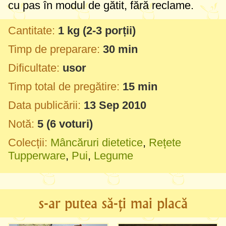
cu pas în modul de gătit, fără reclame.
Cantitate:
1 kg
(2-3 porții)
Timp de preparare:
30 min
Dificultate:
usor
Timp total de pregătire:
15 min
Data publicării:
13 Sep 2010
Notă:
5
(
6
voturi)
Colecții:
Mâncăruri dietetice
,
Rețete
Tupperware
,
Pui
,
Legume
s-ar putea să-ți mai placă