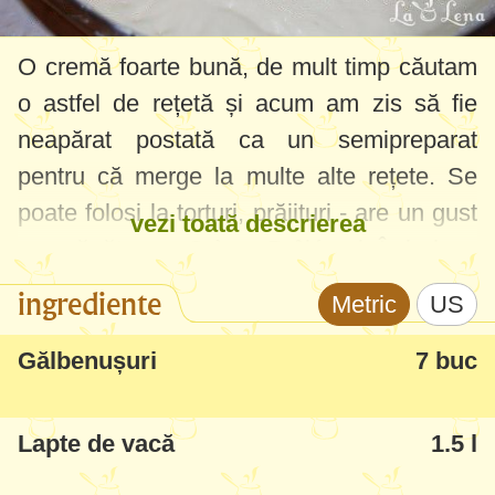
O cremă foarte bună, de mult timp căutam
o astfel de rețetă și acum am zis să fie
neapărat postată ca un semipreparat
pentru că merge la multe alte rețete. Se
poate folosi la torturi, prăjituri - are un gust
vezi toată descrierea
asemănător cu Crème Brûlée-ul. Îmi place
că nu este curgătoare, se ține bine pe tort,
ingrediente
Metric
US
nu trebuie s-o "prind" ceea ce am pățit cu
alte creme - la fel nu are un gust din acela
Gălbenușuri
7 buc
intens de amidon sau făină - totul este în
regulă, eu zic că este o cremă perfectă.
Lapte de vacă
1.5 l