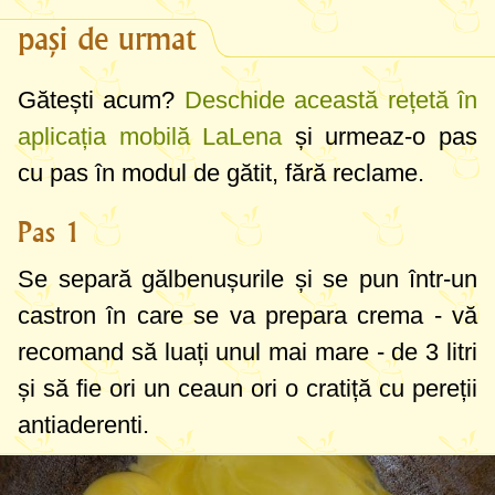
pași de urmat
Gătești acum?
Deschide această rețetă în
aplicația mobilă LaLena
și urmeaz-o pas
cu pas în modul de gătit, fără reclame.
Pas 1
Se separă gălbenușurile și se pun într-un
castron în care se va prepara crema - vă
recomand să luați unul mai mare - de
3 litri
și să fie ori un ceaun ori o cratiță cu pereții
antiaderenti.