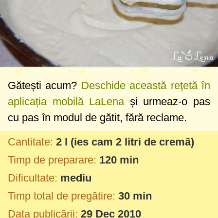
Gătești acum?
Deschide această rețetă în
aplicația mobilă LaLena
și urmeaz-o pas
cu pas în modul de gătit, fără reclame.
Cantitate:
2 l
(ies cam
2 litri
de cremă)
Timp de preparare:
120 min
Dificultate:
mediu
Timp total de pregătire:
30 min
Data publicării:
29 Dec 2010