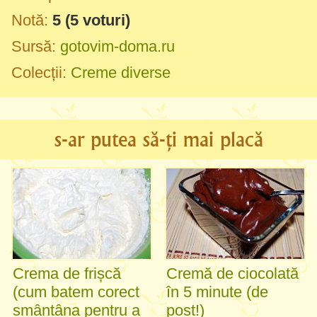
Notă:
5
(
5
voturi)
Sursă:
gotovim-doma.ru
Colecții:
Creme diverse
s-ar putea să-ți mai placă
Crema de frișcă
Cremă de ciocolată
(cum batem corect
în 5 minute (de
smântâna pentru a
post!)