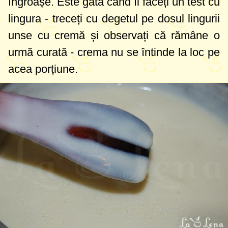
îngroașe. Este gata când îi faceți un test cu
lingura - treceți cu degetul pe dosul lingurii
unse cu cremă și observați că rămâne o
urmă curată - crema nu se întinde la loc pe
acea porțiune.