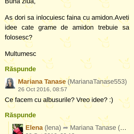
Buna ziua,
As dori sa inlocuiesc faina cu amidon.Aveti
idee cate grame de amidon trebuie sa
folosesc?
Multumesc
Răspunde
Mariana Tanase
(MarianaTanase553)
26 Oct 2016, 08:57
Ce facem cu albusurile? Vreo idee? :)
Răspunde
Elena
(lena)
Mariana Tanase
(MarianaTanase553)