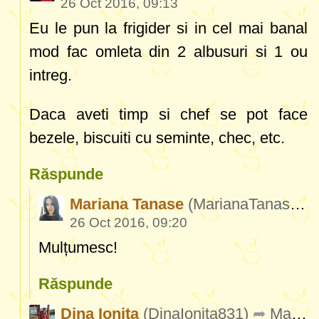
26 Oct 2016, 09:13
Eu le pun la frigider si in cel mai banal
mod fac omleta din 2 albusuri si 1 ou
intreg.
Daca aveti timp si chef se pot face
bezele, biscuiti cu seminte, chec, etc.
Răspunde
Mariana Tanase
(MarianaTanase553)
26 Oct 2016, 09:20
Mulțumesc!
Răspunde
Dina Ionita
(DinaIonita831)
Mariana Tanase