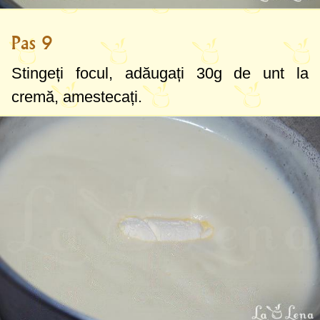
Pas 9
Stingeți focul, adăugați
30g
de unt la
cremă, amestecați.