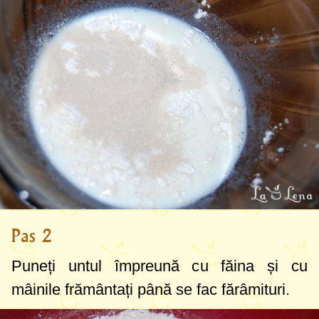
Pas 2
Puneți untul împreună cu făina și cu
mâinile frământați până se fac fărâmituri.