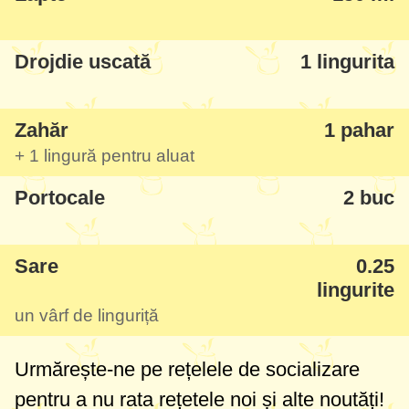
În plus aveți grijă cu zahărul din umplutură,
în rețeta originală se pune
1 pahar
de
Drojdie uscată
1 lingurita
zahăr la 1 portocală - după mine a fost
prea dulce, eu prefer să fie mai acrișoară -
Zahăr
1 pahar
unii musafiri mi-au spus că așa este bine,
+
1 lingură
pentru aluat
deci cum vă place. Pe viitor aș pune
1
Portocale
2 buc
pahar
de zahăr la 2 portocale.
Sare
0.25
lingurite
un vârf de linguriță
Urmărește-ne pe rețelele de socializare
pentru a nu rata rețetele noi și alte noutăți!