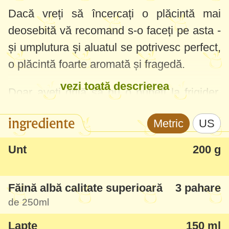
Dacă vreți să încercați o plăcintă mai
deosebită vă recomand s-o faceți pe asta -
și umplutura și aluatul se potrivesc perfect,
o plăcintă foarte aromată și fragedă.
vezi toată descrierea
Doar aveți grijă să nu o puneți la frigider,
am constatat că dacă o puneți la rece
ingrediente
Metric
US
pentru păstrare se întărește aluatul (are unt
în compoziție) - eu am pregătit-o frumos,
Unt
200 g
portionat, pentru că am avut musafiri și
puțin am dat în bară punând-o la rece - s-a
Făină albă calitate superioară
3 pahare
întărit aluatul de la plăcintă și nu mai era
de
250ml
fraged și moale.
Lapte
150 ml