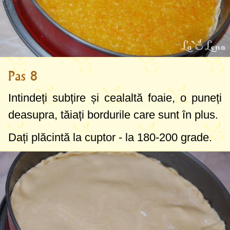
Pas 8
Intindeți subțire și cealaltă foaie, o puneți
deasupra, tăiați bordurile care sunt în plus.
Dați plăcintă la cuptor - la
180-200 grade
.