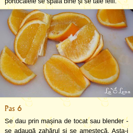
portocalele se spală bine și se taie felii.
Pas 6
Se dau prin mașina de tocat sau blender -
se adaugă zahărul și se amestecă. Asta-i