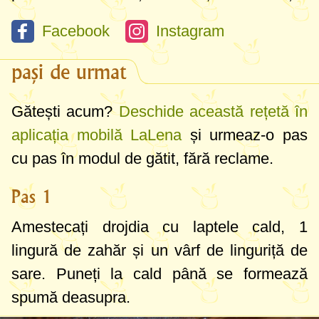
Facebook
Instagram
pași de urmat
Gătești acum?
Deschide această rețetă în
aplicația mobilă LaLena
și urmeaz-o pas
cu pas în modul de gătit, fără reclame.
Pas 1
Amestecați drojdia cu laptele cald,
1
lingură
de zahăr și un vârf de linguriță de
sare. Puneți la cald până se formează
spumă deasupra.