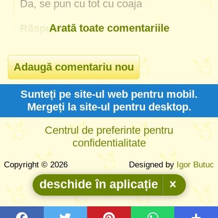
Da, se pun cu tot cu coaja
Arată toate comentariile
Răspunde
Sunteți pe site-ul web pentru mobil.
Mergeți la site-ul pentru desktop.
Centrul de preferinte pentru
confidentialitate
Copyright © 2026
Designed by
Igor Butuc
deschide în aplicație