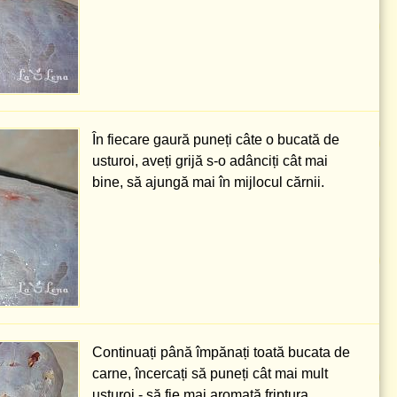
În fiecare gaură puneți câte o bucată de
usturoi, aveți grijă s-o adânciți cât mai
bine, să ajungă mai în mijlocul cărnii.
Continuați până împănați toată bucata de
carne, încercați să puneți cât mai mult
usturoi - să fie mai aromată friptura.