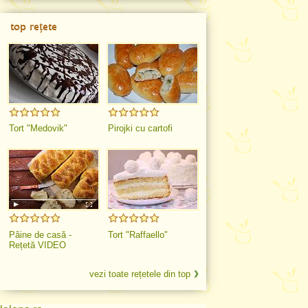
top rețete
Tort "Medovik"
Pirojki cu cartofi
Pâine de casă -
Tort "Raffaello"
Rețetă VIDEO
vezi toate rețetele din top