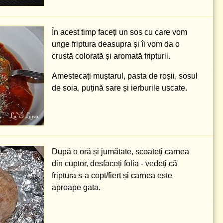
În acest timp faceți un sos cu care vom
unge friptura deasupra și îi vom da o
crustă colorată și aromată fripturii.
Amestecați muștarul, pasta de roșii, sosul
de soia, puțină sare și ierburile uscate.
După o oră și jumătate, scoateți carnea
din cuptor, desfaceți folia - vedeți că
friptura s-a copt/fiert și carnea este
aproape gata.