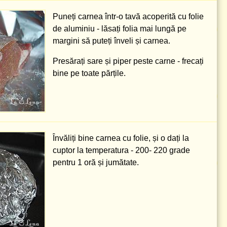
Puneți carnea într-o tavă acoperită cu folie
de aluminiu - lăsați folia mai lungă pe
margini să puteți înveli și carnea.
Presărați sare și piper peste carne - frecați
bine pe toate părțile.
Învăliți bine carnea cu folie, și o dați la
cuptor la temperatura -
200- 220 grade
pentru 1 oră și jumătate.