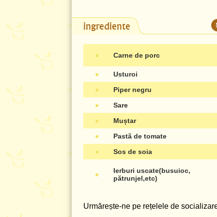
ingrediente
●
Carne de porc
●
Usturoi
●
Piper negru
●
Sare
●
Muștar
●
Pastă de tomate
●
Sos de soia
Ierburi uscate(busuioc,
●
pătrunjel,etc)
Urmărește-ne pe rețelele de socializare 