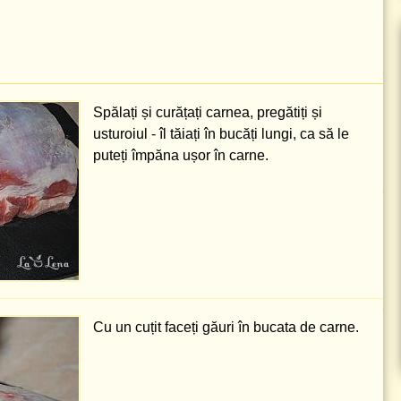
Spălați și curățați carnea, pregătiți și
usturoiul - îl tăiați în bucăți lungi, ca să le
puteți împăna ușor în carne.
Cu un cuțit faceți găuri în bucata de carne.