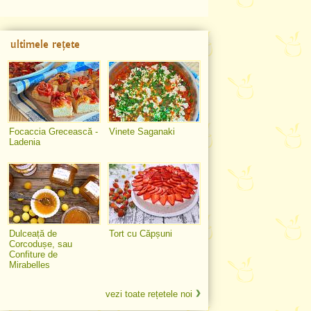
ultimele rețete
Focaccia Grecească -
Vinete Saganaki
Ladenia
Dulceață de
Tort cu Căpșuni
Corcodușe, sau
Confiture de
Mirabelles
vezi toate rețetele noi