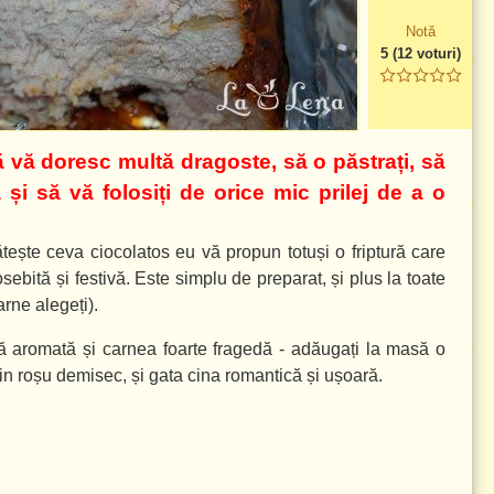
Notă
5
(
12
voturi)
ă vă doresc multă dragoste, să o păstrați, să
 și să vă folosiți de orice mic prilej de a o
ătește ceva ciocolatos eu vă propun totuși o friptură care
ebită și festivă. Este simplu de preparat, și plus la toate
arne alegeți).
tă aromată și carnea foarte fragedă - adăugați la masă o
vin roșu demisec, și gata cina romantică și ușoară.