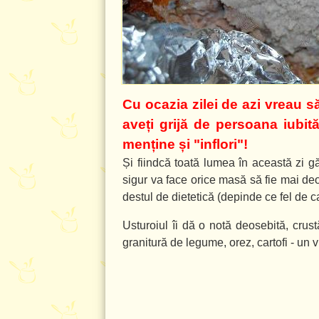
Cu ocazia zilei de azi vreau s
aveți grijă de persoana iubită
menține și "inflori"!
Și fiindcă toată lumea în această zi g
sigur va face orice masă să fie mai deos
destul de dietetică (depinde ce fel de c
Usturoiul îi dă o notă deosebită, crus
granitură de legume, orez, cartofi - un 