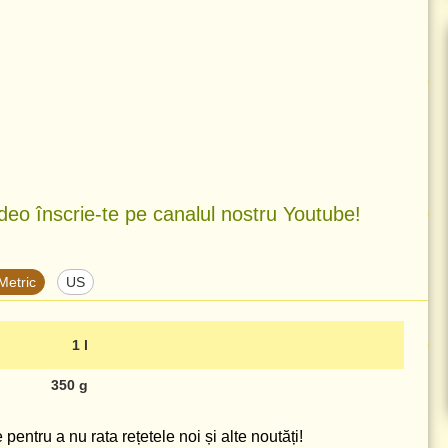
deo înscrie-te pe canalul nostru Youtube!
Metric
US
1 l
350 g
pentru a nu rata rețetele noi și alte noutăți!