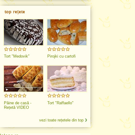
top rețete
Tort "Medovik"
Pirojki cu cartofi
Pâine de casă -
Tort "Raffaello"
Rețetă VIDEO
vezi toate rețetele din top