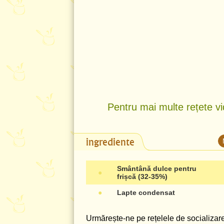
Pentru mai multe rețete vi
ingrediente
Smântână dulce pentru
●
frișcă (32-35%)
●
Lapte condensat
Urmărește-ne pe rețelele de socializare 