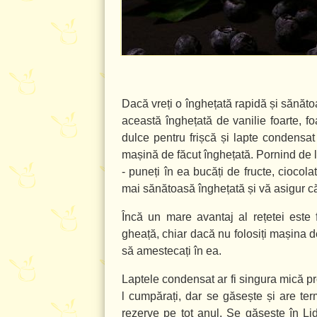
Dacă vreți o înghețată rapidă și sănăto
această înghețată de vanilie foarte, 
dulce pentru frișcă și lapte condensat
mașină de făcut înghețată. Pornind de 
- puneți în ea bucăți de fructe, ciocol
mai sănătoasă înghețată și vă asigur că
Încă un mare avantaj al rețetei este 
gheață, chiar dacă nu folosiți mașina de
să amestecați în ea.
Laptele condensat ar fi singura mică pr
l cumpărați, dar se găsește și are ter
rezerve pe tot anul. Se găsește în Lid