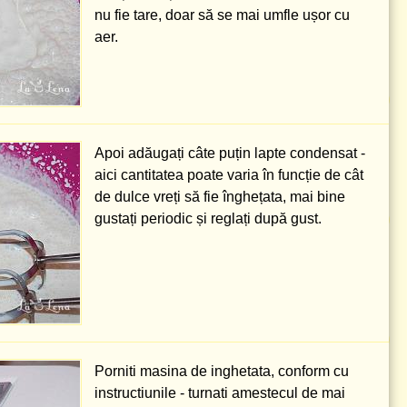
nu fie tare, doar să se mai umfle ușor cu
aer.
Apoi adăugați câte puțin lapte condensat -
aici cantitatea poate varia în funcție de cât
de dulce vreți să fie înghețata, mai bine
gustați periodic și reglați după gust.
Porniti masina de inghetata, conform cu
instructiunile - turnati amestecul de mai