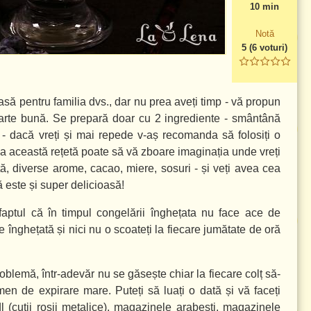
10 min
Notă
5
(
6
voturi)
asă pentru familia dvs., dar nu prea aveți timp - vă propun
foarte bună. Se prepară doar cu 2 ingrediente - smântână
 - dacă vreți și mai repede v-aș recomanda să folosiți o
la această rețetă poate să vă zboare imaginația unde vreți
ată, diverse arome, cacao, miere, sosuri - și veți avea cea
 este și super delicioasă!
faptul că în timpul congelării înghețata nu face ace de
 înghețată și nici nu o scoateți la fiecare jumătate de oră
oblemă, într-adevăr nu se găsește chiar la fiecare colț să-
men de expirare mare. Puteți să luați o dată și vă faceți
l (cutii roșii metalice), magazinele arabești, magazinele