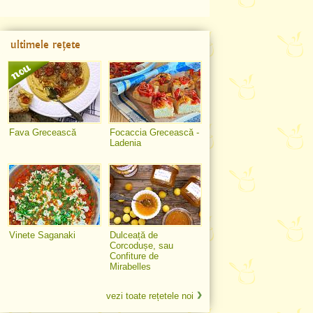
ultimele rețete
Fava Grecească
Focaccia Grecească -
Ladenia
Vinete Saganaki
Dulceață de
Corcodușe, sau
Confiture de
Mirabelles
vezi toate rețetele noi