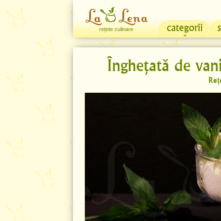
categorii
rețete culinare
Înghețată de vani
Reț