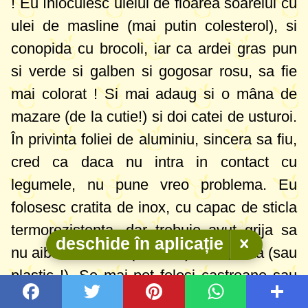
! Eu înlocuiesc uleiul de floarea soarelui cu
ulei de masline (mai putin colesterol), si
conopida cu brocoli, iar ca ardei gras pun
si verde si galben si gogosar rosu, sa fie
mai colorat ! Si mai adaug si o mâna de
mazare (de la cutie!) si doi catei de usturoi.
În privinta foliei de aluminiu, sincera sa fiu,
cred ca daca nu intra in contact cu
legumele, nu pune vreo problema. Eu
folosesc cratita de inox, cu capac de sticla
termorezistenta, dar trebuie avut grija sa
deschide în aplicație
nu aiba elemente (mânere) de ebonita (sau
plastic !). Se mai pot folosi castroane sau
tavi de Yena cu capac.