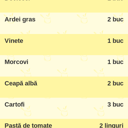
place. Așa că folosiți acest sezon de
legume naturale și delicioase și faceți un
Ardei gras
2 buc
ghiveci (eu nu planificam să gătesc, dar
mergând prin piața de legume și văzând
Vinete
1 buc
toată varietatea am început să salivez de
acolo la ce vroiam să fac cu ele:)
Morcovi
1 buc
Ceapă albă
2 buc
Cartofi
3 buc
Pastă de tomate
2 linguri