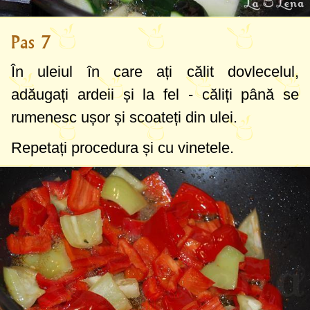
Pas 7
În uleiul în care ați călit dovlecelul,
adăugați ardeii și la fel - căliți până se
rumenesc ușor și scoateți din ulei.
Repetați procedura și cu vinetele.