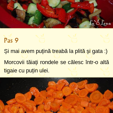
Pas 9
Și mai avem puțină treabă la plită și gata :)
Morcovii tăiați rondele se călesc într-o altă
tigaie cu puțin ulei.