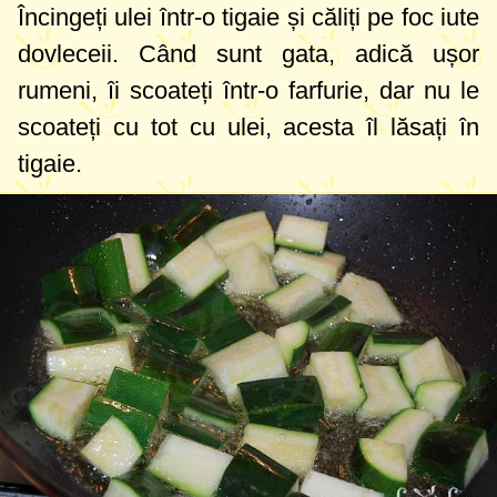
Încingeți ulei într-o tigaie și căliți pe foc iute
dovleceii. Când sunt gata, adică ușor
rumeni, îi scoateți într-o farfurie, dar nu le
scoateți cu tot cu ulei, acesta îl lăsați în
tigaie.