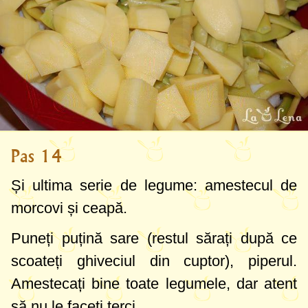
Pas 14
Și ultima serie de legume: amestecul de
morcovi și ceapă.
Puneți puțină sare (restul sărați după ce
scoateți ghiveciul din cuptor), piperul.
Amestecați bine toate legumele, dar atent
să nu le faceți terci.