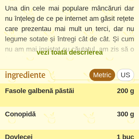
Una din cele mai populare mâncăruri dar
nu înțeleg de ce pe internet am găsit rețete
care prezentau mai mult un terci, dar nu
legume sotate și întregi cât de cât. Și cum
nu am mai insistat cu căutatul, am zis să o
vezi toată descrierea
fac după capul meu, de fapt vedeam
rezultatul perfect în minte și am reușit să-l
ingrediente
Metric
US
fac exact așa cum îmi trebuia (folosindu-
mă și din ce am mai învățat la cursurile de
Fasole galbenă păstăi
200 g
bucătari despre proprietățile legumelor și
timpii de fierbere).
Conopidă
300 g
Deci, mi-a ieșit o bunătate, chiar și la cei
Dovlecei
1 buc
mai mofturoși în a legumelor cred că le-ar