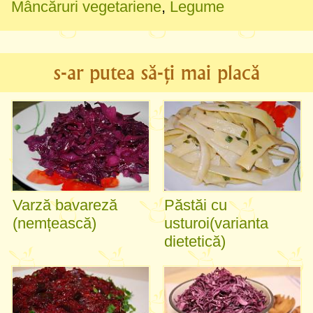
Mâncăruri vegetariene
,
Legume
s-ar putea să-ți mai placă
Varză bavareză
Păstăi cu
(nemțească)
usturoi(varianta
dietetică)