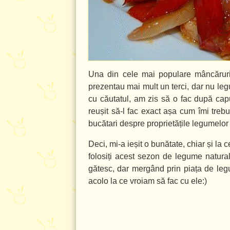
Una din cele mai populare mâncăruri 
prezentau mai mult un terci, dar nu leg
cu căutatul, am zis să o fac după cap
reușit să-l fac exact așa cum îmi treb
bucătari despre proprietățile legumelor ș
Deci, mi-a ieșit o bunătate, chiar și la
folosiți acest sezon de legume natural
gătesc, dar mergând prin piața de leg
acolo la ce vroiam să fac cu ele:)