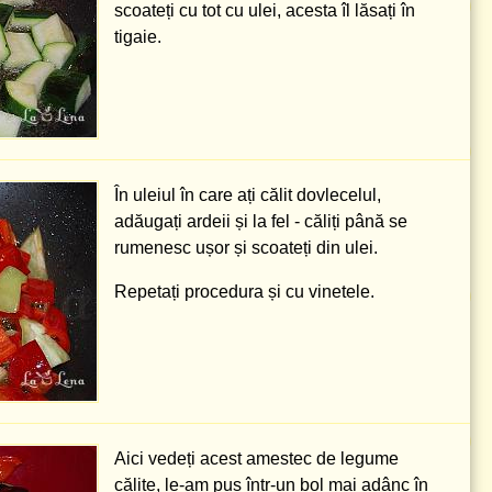
scoateți cu tot cu ulei, acesta îl lăsați în
tigaie.
În uleiul în care ați călit dovlecelul,
adăugați ardeii și la fel - căliți până se
rumenesc ușor și scoateți din ulei.
Repetați procedura și cu vinetele.
Aici vedeți acest amestec de legume
călite, le-am pus într-un bol mai adânc în