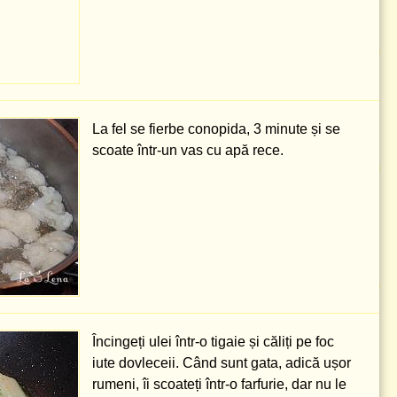
La fel se fierbe conopida, 3 minute și se
scoate într-un vas cu apă rece.
Încingeți ulei într-o tigaie și căliți pe foc
iute dovleceii. Când sunt gata, adică ușor
rumeni, îi scoateți într-o farfurie, dar nu le