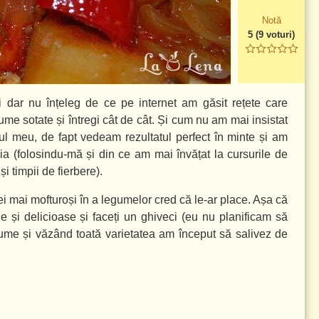
Notă
5
(
9
voturi)
dar nu înțeleg de ce pe internet am găsit rețete care
ume sotate și întregi cât de cât. Și cum nu am mai insistat
ul meu, de fapt vedeam rezultatul perfect în minte și am
uia (folosindu-mă și din ce am mai învățat la cursurile de
i timpii de fierbere).
 cei mai mofturoși în a legumelor cred că le-ar place. Așa că
e și delicioase și faceți un ghiveci (eu nu planificam să
ume și văzând toată varietatea am început să salivez de