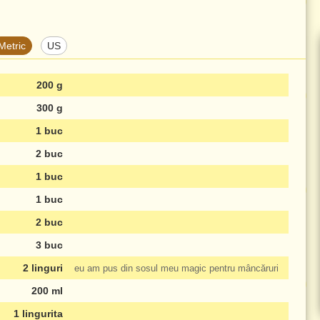
Metric
US
200 g
300 g
1 buc
2 buc
1 buc
1 buc
2 buc
3 buc
2 linguri
eu am pus din sosul meu magic pentru mâncăruri
200 ml
1 lingurita