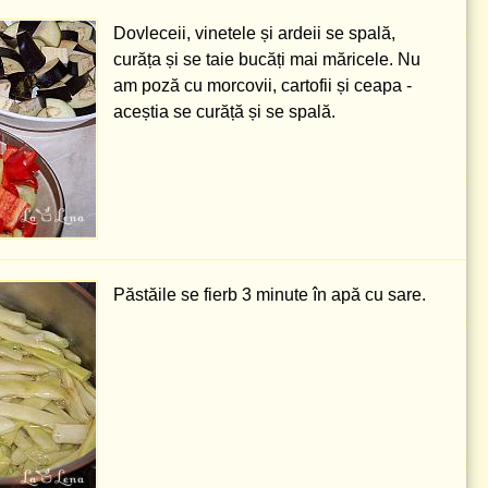
Dovleceii, vinetele și ardeii se spală,
curăța și se taie bucăți mai măricele. Nu
am poză cu morcovii, cartofii și ceapa -
aceștia se curăță și se spală.
Păstăile se fierb 3 minute în apă cu sare.