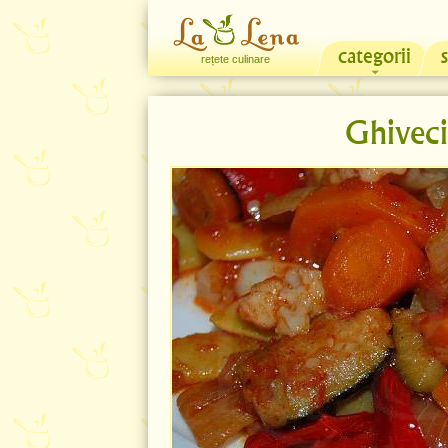
categorii
rețete culinare
Ghivec