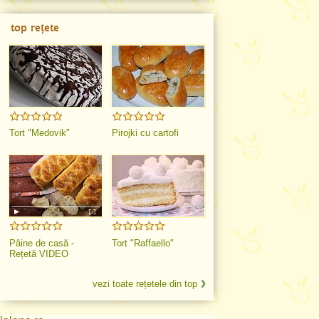
top rețete
Tort "Medovik"
Pirojki cu cartofi
Pâine de casă -
Tort "Raffaello"
Rețetă VIDEO
vezi toate rețetele din top