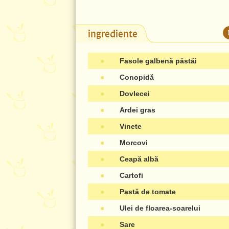
ingrediente
●
Fasole galbenă păstăi
●
Conopidă
●
Dovlecei
●
Ardei gras
●
Vinete
●
Morcovi
●
Ceapă albă
●
Cartofi
●
Pastă de tomate
●
Ulei de floarea-soarelui
●
Sare