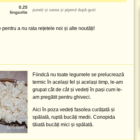
0.25
puneți și sarea și piperul după gust
lingurite
pentru a nu rata rețetele noi și alte noutăți!
Fiindcă nu toate legumele se prelucrează
termic în același fel și același timp, le-am
grupat cât de cât și vedeți în pași cum le-
am pregătit pentru ghiveci.
Aici în poza vedeți fasolea curățată și
spălată, ruptă bucăți medii. Conopida
tăiată bucăți mici și spălată.