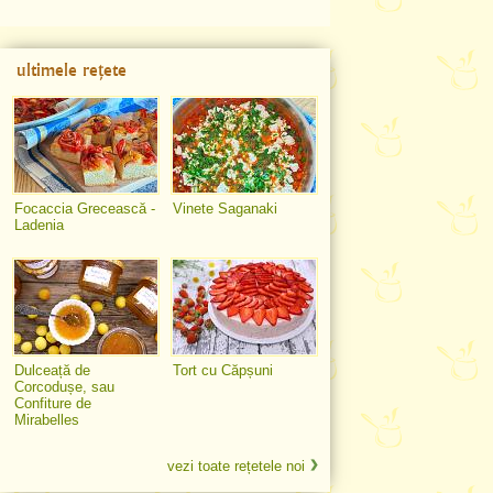
ultimele rețete
Focaccia Grecească -
Vinete Saganaki
Ladenia
Dulceață de
Tort cu Căpșuni
Corcodușe, sau
Confiture de
Mirabelles
vezi toate rețetele noi