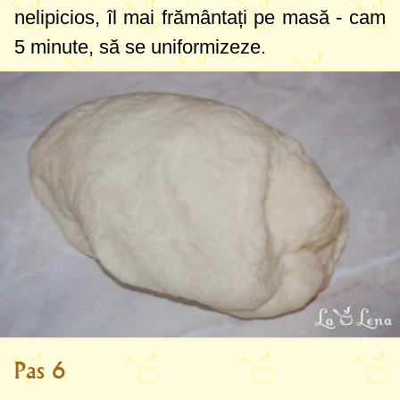
nelipicios, îl mai frământați pe masă - cam
5 minute, să se uniformizeze.
Pas 6