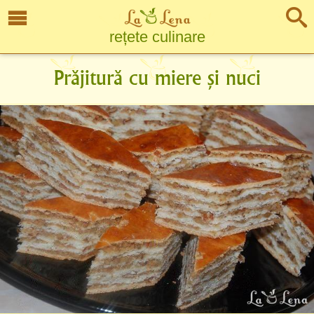
rețete culinare
Prăjitură cu miere și nuci