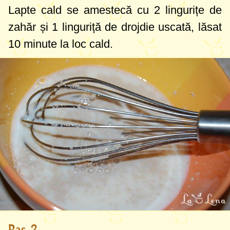
Lapte cald se amestecă cu
2 lingurițe
de
zahăr și
1 linguriță
de drojdie uscată, lăsat
10 minute la loc cald.
Pas 2