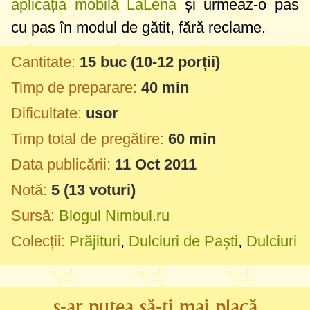
aplicația mobilă LaLena
și urmeaz-o pas
cu pas în modul de gătit, fără reclame.
Cantitate:
15 buc
(10-12 porții)
Timp de preparare:
40 min
Dificultate:
usor
Timp total de pregătire:
60 min
Data publicării:
11 Oct 2011
Notă:
5
(
13
voturi)
Sursă:
Blogul Nimbul.ru
Colecții:
Prăjituri
,
Dulciuri de Paști
,
Dulciuri
s-ar putea să-ți mai placă