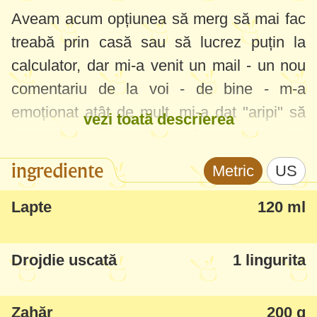
Aveam acum opțiunea să merg să mai fac
treabă prin casă sau să lucrez puțin la
calculator, dar mi-a venit un mail - un nou
comentariu de la voi - de bine - m-a
emoționat atât de mult, mi-a dat "aripi" să
vezi toată descrierea
postez o nouă rețetă, una foarte reușită pe
care o pregătisem din week-end.
ingrediente
Metric
US
Eram în frământări ce să gătesc dulce,
Lapte
120 ml
aveam poftă dar nu știam ce vreau - și
pac... am văzut această rețetă care mi-a
Drojdie uscată
1 lingurita
picat la fix. Rezultatul a fost mult peste
așteptări, chiar să caut mult și să inventez
Zahăr
200 g
și să lucrez la rețetă nu aveam așa o