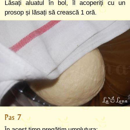
Lăsați aluatul în bol, îl acoperiți cu un
prosop și lăsați să crească 1 oră.
Pas 7
În acest timp pregătim umplutura: