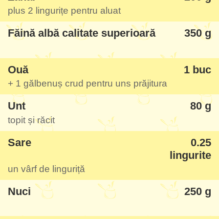
plus
2 lingurițe
pentru aluat
bunătate.
Făină albă calitate superioară
350 g
Autorul o numește baclava "bakinskaia",
dar am zis să fie prăjitură nu nuci - aduce
Ouă
1 buc
mult a baclava, dar nu foarte dulce, cu
+ 1 gălbenuș crud pentru uns prăjitura
aromă de unt și foarte, foarte fragedă și
Unt
80 g
pufoasă. Se face repede și ingredientele
topit și răcit
sunt simple și la îndemână, chiar vă
recomand s-o faceți, este una din cele mai
Sare
0.25
reușite postate în ultimul timp pe site.
lingurite
un vârf de linguriță
Nuci
250 g