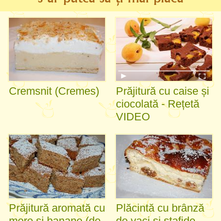
Cremsnit (Cremes)
Prăjitură cu caise și
ciocolată - Rețetă
VIDEO
Prăjitură aromată cu
Plăcintă cu brânză
mere și banane (de
de vaci și stafide