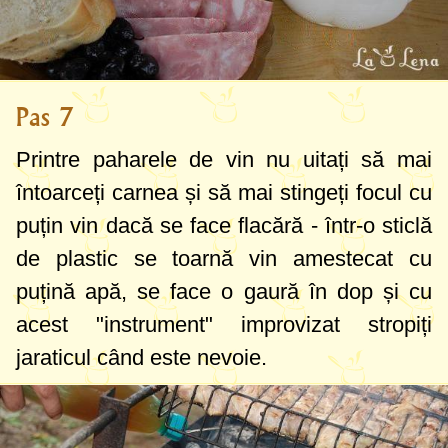
Pas 7
Printre paharele de vin nu uitați să mai
întoarceți carnea și să mai stingeți focul cu
puțin vin dacă se face flacără - într-o sticlă
de plastic se toarnă vin amestecat cu
puțină apă, se face o gaură în dop și cu
acest "instrument" improvizat stropiți
jaraticul când este nevoie.