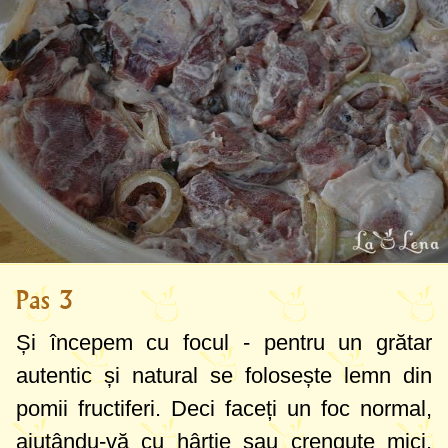
Pas 3
Și începem cu focul - pentru un grătar
autentic și natural se folosește lemn din
pomii fructiferi. Deci faceți un foc normal,
ajutându-vă cu hârtie sau crenguțe mici.