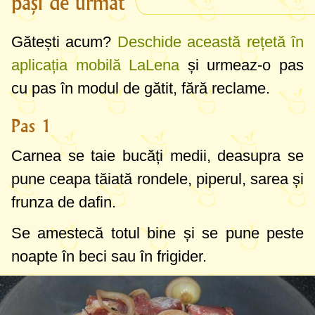
pași de urmat
inspir.
Gătești acum?
Deschide această rețetă în
aplicația mobilă LaLena
și urmeaz-o pas
cu pas în modul de gătit, fără reclame.
Pas 1
Carnea se taie bucăți medii, deasupra se
pune ceapa tăiată rondele, piperul, sarea și
frunza de dafin.
Se amestecă totul bine și se pune peste
noapte în beci sau în frigider.