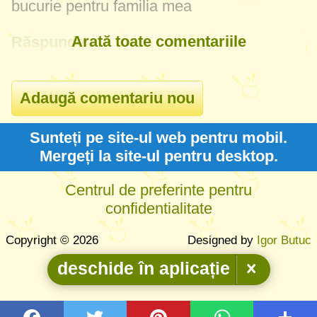
bucurie pentru familia mea
Arată toate comentariile
Răspunde
Sunteți pe site-ul web pentru mobil.
Mergeți la site-ul pentru desktop.
Centrul de preferinte pentru
confidentialitate
Copyright © 2026
Designed by
Igor Butuc
deschide în aplicație