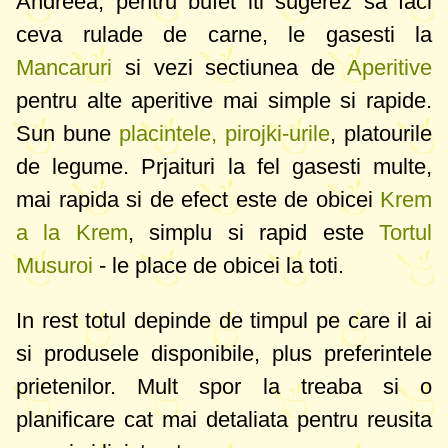
Andreea, pentru bufet iti sugerez sa faci
ceva rulade de carne, le gasesti la
Mancaruri
si vezi sectiunea de
Aperitive
pentru alte aperitive mai simple si rapide.
Sun bune
placintele, pirojki-urile
, platourile
de legume. Prjaituri la fel gasesti multe,
mai rapida si de efect este de obicei
Krem
a la Krem
, simplu si rapid este
Tortul
Musuroi
- le place de obicei la toti.
In rest totul depinde de timpul pe care il ai
si produsele disponibile, plus preferintele
prietenilor. Mult spor la treaba si o
planificare cat mai detaliata pentru reusita