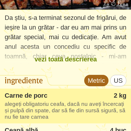
Da știu, s-a terminat sezonul de frigărui, de
ieșire la un grătar - dar eu am mai prins un
grătar special, mai cu dedicație. Am avut
anul acesta un concediu cu specific de
toamnă, chiar ceva nostalgic - mi-am
vezi toată descrierea
amintit de cum era toamna acasă, la părinți
- cu scursul vinului și strânsul roadei.....
ingrediente
Metric
US
Și toată această plăcere ne-a oferit-o
Carne de porc
2 kg
fratele meu, am fost în postura de musafiri
alegeți obligatoriu ceafa, dacă nu aveți încercați
și pulpă din spate, dar să fie din sursă sigură, să
activi :) Am scurs vin, am băut must și
nu fie tare carnea
bineînțeles cum fără niște frigărui de porc
Ceapă albă
4 buc
pentru care este știut în tot orașul lor. Toți