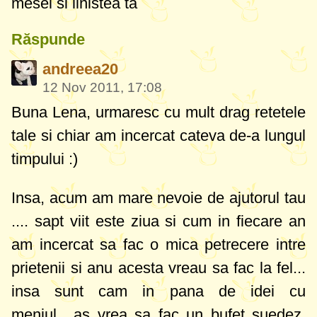
mesei si linistea ta
Răspunde
andreea20
12 Nov 2011, 17:08
Buna Lena, urmaresc cu mult drag retetele
tale si chiar am incercat cateva de-a lungul
timpului :)
Insa, acum am mare nevoie de ajutorul tau
.... sapt viit este ziua si cum in fiecare an
am incercat sa fac o mica petrecere intre
prietenii si anu acesta vreau sa fac la fel...
insa sunt cam in pana de idei cu
meniul....as vrea sa fac un bufet suedez,