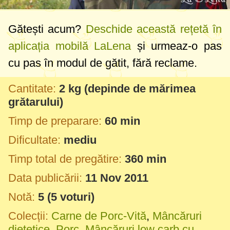
Gătești acum?
Deschide această rețetă în
aplicația mobilă LaLena
și urmeaz-o pas
cu pas în modul de gătit, fără reclame.
Cantitate:
2 kg
(depinde de mărimea
grătarului)
Timp de preparare:
60 min
Dificultate:
mediu
Timp total de pregătire:
360 min
Data publicării:
11 Nov 2011
Notă:
5
(
5
voturi)
Colecții:
Carne de Porc-Vită
,
Mâncăruri
dietetice
,
Porc
,
Mâncăruri low carb cu