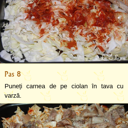
Pas 8
Puneți carnea de pe ciolan în tava cu
varză.