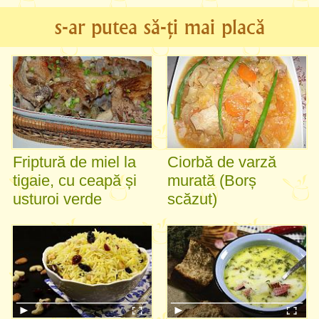
s-ar putea să-ți mai placă
Friptură de miel la
Ciorbă de varză
tigaie, cu ceapă și
murată (Borș
usturoi verde
scăzut)