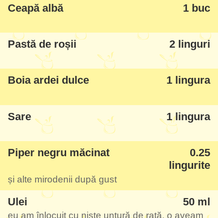
Ceapă albă
1 buc
ceva de genul în restaurant dar nu m-a
impresionat. În schimb varianta de mai jos
Pastă de roșii
2 linguri
vă asigur că este un succes, puteți să
reglați rețeta după preferințe - o faceți cu
ciolan simplu sau afumat, puneți varză
Boia ardei dulce
1 lingura
dulce sau acră - oricum e bună rău!
Sare
1 lingura
Piper negru măcinat
0.25
lingurite
și alte mirodenii după gust
Ulei
50 ml
eu am înlocuit cu niște untură de rață, o aveam