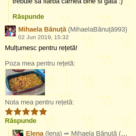
trebuie sa fiarba carnea bine si gata :)
Răspunde
Mihaela Bănuță
(MihaelaBănuță993)
02 Jun 2019, 15:32
Mulțumesc pentru rețetă!
Poza mea pentru rețetă:
Nota mea pentru rețetă:
Răspunde
Elena
(lena)
Mihaela Bănuță
(MihaelaBănuță993)