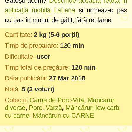
Gătești acum?
Deschide această rețetă în
aplicația mobilă LaLena
și urmeaz-o pas
cu pas în modul de gătit, fără reclame.
Cantitate:
2 kg
(5-6 porții)
Timp de preparare:
120 min
Dificultate:
usor
Timp total de pregătire:
120 min
Data publicării:
27 Mar 2018
Notă:
5
(
3
voturi)
Colecții:
Carne de Porc-Vită
,
Mâncăruri
diverse
,
Porc
,
Varză
,
Mâncăruri low carb
cu carne
,
Mâncăruri cu CARNE