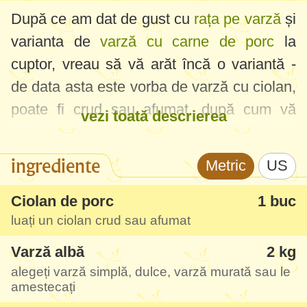
După ce am dat de gust cu
rața pe varză
și
varianta de
varză cu carne de porc
la
cuptor, vreau să vă arăt încă o variantă -
de data asta este vorba de varză cu ciolan,
poate fi crud sau afumat, după cum vă
vezi toată descrierea
place. Am făcut-o de câteva ori până acum
și este una din rețetele preferate chiar și a
ingrediente
Metric
US
copiilor. Tot mai mult îmi place să fac astfel
de mâncăruri cu varză călită anume la
Ciolan de porc
1 buc
luați un ciolan crud sau afumat
cuptor, aceasta se topește efectiv în gură
și se pătrunde foarte bine cu toate
Varză albă
2 kg
aromele.
alegeți varză simplă, dulce, varză murată sau le
amestecați
Auzisem de ciolanul cu varză, am și gustat