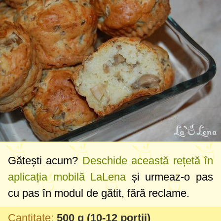
Gătești acum?
Deschide această rețetă în
aplicația mobilă LaLena
și urmeaz-o pas
cu pas în modul de gătit, fără reclame.
Cantitate:
500 g
(10-12 porții)