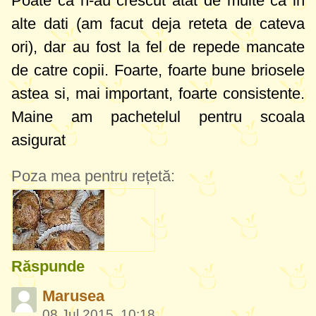
Poate ca n-au crescut atat de multe ca in
alte dati (am facut deja reteta de cateva
ori), dar au fost la fel de repede mancate
de catre copii. Foarte, foarte bune briosele
astea si, mai important, foarte consistente.
Maine am pachetelul pentru scoala
asigurat
Poza mea pentru rețetă:
Răspunde
Marusea
08 Jul 2015, 10:18