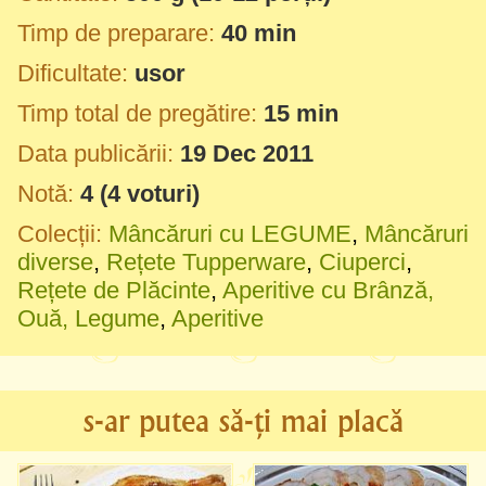
Timp de preparare:
40 min
Dificultate:
usor
Timp total de pregătire:
15 min
Data publicării:
19 Dec 2011
Notă:
4
(
4
voturi)
Colecții:
Mâncăruri cu LEGUME
,
Mâncăruri
diverse
,
Rețete Tupperware
,
Ciuperci
,
Rețete de Plăcinte
,
Aperitive cu Brânză,
Ouă, Legume
,
Aperitive
s-ar putea să-ți mai placă