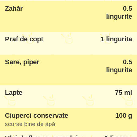
Zahăr
0.5
de brioșe din silicon de la Tupperware,
lingurite
foarte bune - le recomand.
Praf de copt
1 lingurita
Sare, piper
0.5
lingurite
Lapte
75 ml
Ciuperci conservate
100 g
scurse bine de apă