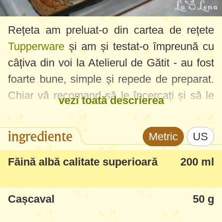
Rețeta am preluat-o din cartea de rețete
Tupperware
și am și testat-o împreună cu
câțiva din voi la Atelierul de Gătit - au fost
foarte bune, simple și repede de preparat.
Chiar vă recomand să le încercați și să le
vezi toată descrierea
aveți în vedere la orice ocazie. Acasă Sofia
nu mănâncă ciuperci, aici în brioșe le-a
ingrediente
Metric
US
acceptat și mâncat foarte bine.
Făină albă calitate superioară
200 ml
Din aceste cantități ies 10 brioșe, dacă
vreți să faceți mai multe sau un chec
Cașcaval
50 g
(merge și așa) ar fi bine să dublați
cantitățile. Eu am făcut și am testat formele