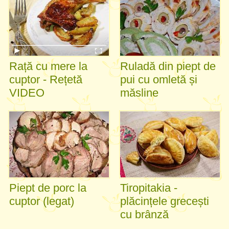
Rață cu mere la
Ruladă din piept de
cuptor - Rețetă
pui cu omletă și
VIDEO
măsline
Piept de porc la
Tiropitakia -
cuptor (legat)
plăcințele grecești
cu brânză