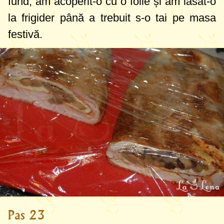
fund, am acoperit-o cu o folie și am lăsat-o
la frigider până a trebuit s-o tai pe masa
festivă.
Pas 23