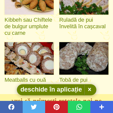
Kibbeh sau Chiftele
Ruladă de pui
de bulgur umplute
învelită în cașcaval
cu carne
Meatballs cu ouă
Tobă de pui
deschide în aplicație
vrei să primești rețetele noi pe
email?