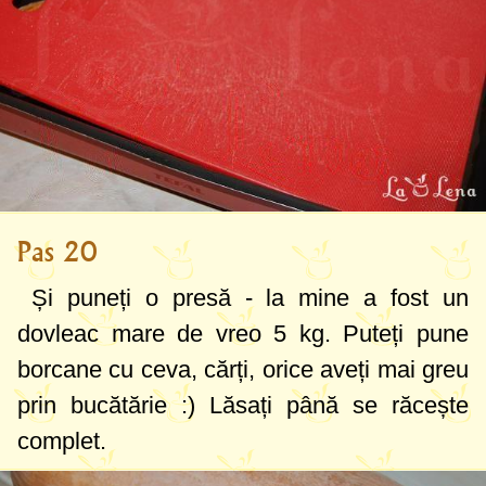
Pas 20
Și puneți o presă - la mine a fost un
dovleac mare de vreo
5 kg
. Puteți pune
borcane cu ceva, cărți, orice aveți mai greu
prin bucătărie :) Lăsați până se răcește
complet.