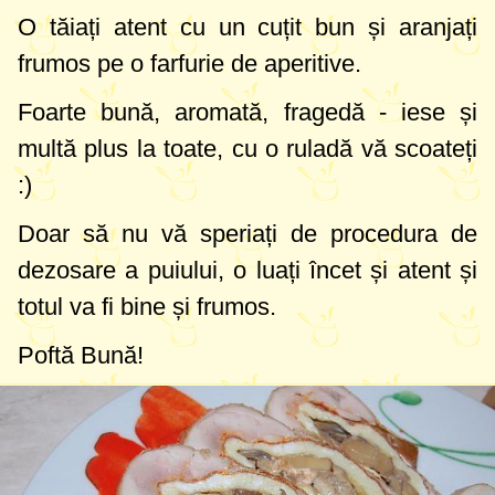
O tăiați atent cu un cuțit bun și aranjați
frumos pe o farfurie de aperitive.
Foarte bună, aromată, fragedă - iese și
multă plus la toate, cu o ruladă vă scoateți
:)
Doar să nu vă speriați de procedura de
dezosare a puiului, o luați încet și atent și
totul va fi bine și frumos.
Poftă Bună!