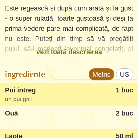
Este regească și după cum arată și la gust
- o super ruladă, foarte gustoasă și deși la
prima vedere pare mai complicată, de fapt
nu este. Puteți din timp să vă pregătiți
puiul, să-l marinați (eventual congelați), și
vezi toată descrierea
chiar cu o zi înainte de masa festivă o
pregătiți efectiv. Mi-a plăcut atât de mult și
ingrediente
Metric
US
sigur va fi prezentă de fiecare dată pe
masa festivă și nu numai.
Pui întreg
1 buc
un pui grill
Ouă
2 buc
Lapte
50 ml