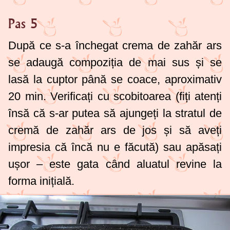
Pas 5
După ce s-a închegat crema de zahăr ars
se adaugă compoziția de mai sus și se
lasă la cuptor până se coace, aproximativ
20 min. Verificați cu scobitoarea (fiți atenți
însă că s-ar putea să ajungeți la stratul de
cremă de zahăr ars de jos și să aveți
impresia că încă nu e făcută) sau apăsați
ușor – este gata când aluatul revine la
forma inițială.