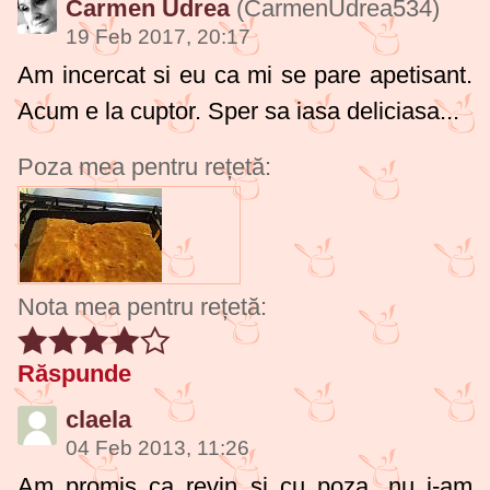
Carmen Udrea
(CarmenUdrea534)
19 Feb 2017, 20:17
Am incercat si eu ca mi se pare apetisant.
Acum e la cuptor. Sper sa iasa deliciasa...
Poza mea pentru rețetă:
Nota mea pentru rețetă:
Răspunde
claela
04 Feb 2013, 11:26
Am promis ca revin si cu poza...nu i-am