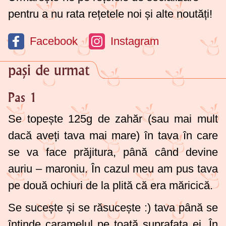
pentru a nu rata rețetele noi și alte noutăți!
Facebook
Instagram
pași de urmat
Pas 1
Se topește
125g
de zahăr (sau mai mult
dacă aveți tava mai mare) în tava în care
se va face prăjitura, până când devine
auriu – maroniu. În cazul meu am pus tava
pe două ochiuri de la plită că era măricică.
Se sucește și se răsucește :) tava până se
întinde caramelul pe toată suprafața ei. În