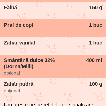
Făină
150 g
Praf de copt
1 buc
Zahăr vanilat
1 buc
Smântână dulce 32%
400 ml
(Dorna/Milli)
opțional
Zahăr pudră
100 g
opțional
Urmărește-ne pe rețelele de socializare