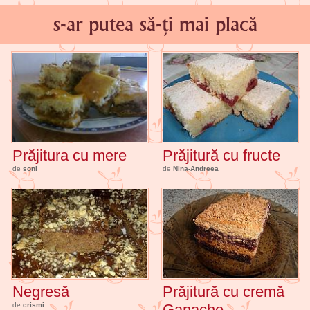
s-ar putea să-ți mai placă
Prăjitura cu mere
Prăjitură cu fructe
de
soni
de
Nina-Andreea
Negresă
Prăjitură cu cremă
de
crismi
Ganache