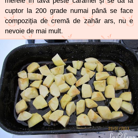
merele în tava peste caramel și se dă la
cuptor la
200 grade
numai până se face
compoziția de cremă de zahăr ars, nu e
nevoie de mai mult.