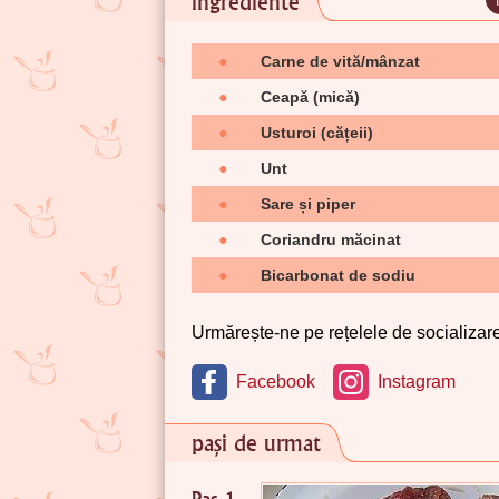
ingrediente
●
Carne de vită/mânzat
●
Ceapă (mică)
●
Usturoi (cățeii)
●
Unt
●
Sare și piper
●
Coriandru măcinat
●
Bicarbonat de sodiu
Urmărește-ne pe rețelele de socializare 
Facebook
Instagram
pași de urmat