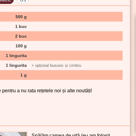
Metric
US
500 g
1 buc
2 buc
100 g
1 lingurita
1 lingurita
+ opțional busuioc și cimbru
1 g
pentru a nu rata rețetele noi și alte noutăți!
Spălăm carnea de vită (eu am folosit