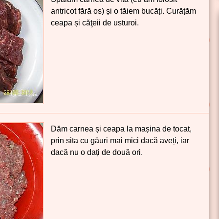
antricot fără os) și o tăiem bucăți. Curățăm
ceapa și căţeii de usturoi.
Dăm carnea și ceapa la mașina de tocat,
prin sita cu găuri mai mici dacă aveți, iar
dacă nu o dați de două ori.