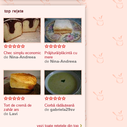
top rețete
Chec simplu economic
Prăjitură/plăcintă cu
de
Nina-Andreea
mere
de
Nina-Andreea
Tort de cremă de
Ciorbă rădăuțeană
zahăr ars
de
gabriela29sv
de
Lavi
vezi toate rețetele din top