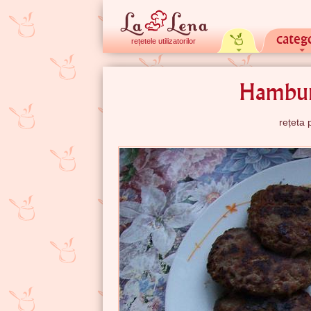
catego
rețetele utilizatorilor
Hambur
rețeta 