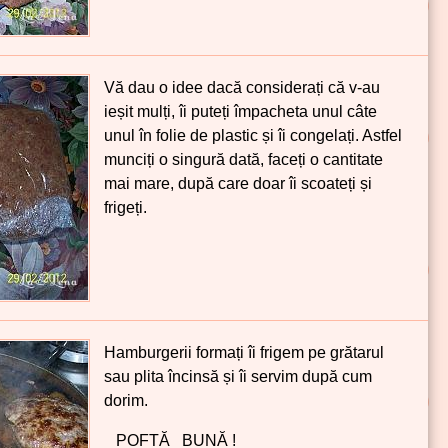
Vă dau o idee dacă considerați că v-au
ieșit mulți, îi puteți împacheta unul câte
unul în folie de plastic și îi congelați. Astfel
munciți o singură dată, faceți o cantitate
mai mare, după care doar îi scoateți și
frigeți.
Hamburgerii formați îi frigem pe grătarul
sau plita încinsă și îi servim după cum
dorim.
POFTĂ BUNĂ !