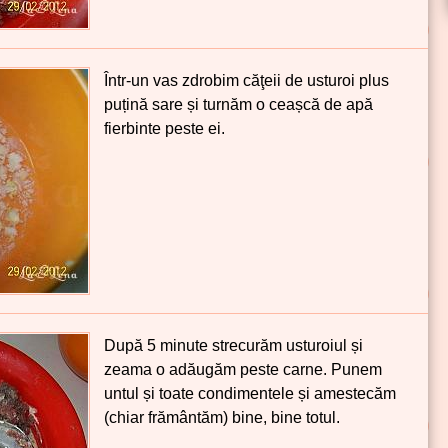
Într-un vas zdrobim căţeii de usturoi plus
puțină sare și turnăm o ceașcă de apă
fierbinte peste ei.
După 5 minute strecurăm usturoiul și
zeama o adăugăm peste carne. Punem
untul și toate condimentele și amestecăm
(chiar frământăm) bine, bine totul.