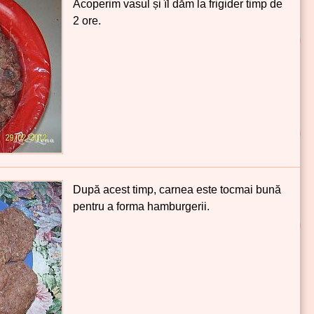
Acoperim vasul și îl dăm la frigider timp de
2 ore.
După acest timp, carnea este tocmai bună
pentru a forma hamburgerii.