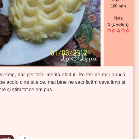
160 min
Notă
5
(
1
voturi)
a timp, dar per total merită efortul. Pe toți ne mai apucă
pe acolo cine știe ce, mai bine ne sacrificăm ceva timp și
re și știm tot ce-am pus.