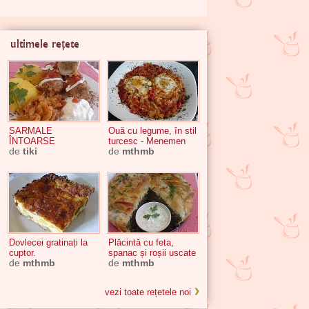
ultimele rețete
SARMALE
Ouă cu legume, în stil
ÎNTOARSE
turcesc - Menemen
de
tiki
de
mthmb
Dovlecei gratinați la
Plăcintă cu feta,
cuptor.
spanac și roșii uscate
de
mthmb
de
mthmb
vezi toate rețetele noi