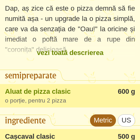
Dap, aș zice că este o pizza demnă să fie
numită așa - un upgrade la o pizza simplă,
care va da senzația de "Oau!" la oricine și
imediat o poftă mare de a rupe din
"coronița" delicioasă.
vezi toată descrierea
Puteți s-o faceți cu orice umplutură, aici am
semipreparate
combinat niște cârnațiori de curcan cu
diverse: porumb, șuncă, ceapă, ardei,
Aluat de pizza clasic
600 g
măsline verzi.
o porție, pentru 2 pizza
Coronița o puteți face din cârnațiori afumați
ingrediente
Metric
US
sau din cașcaval (se poate topi și curge
puțin, dar oricum este delicios).
Cașcaval clasic
500 g