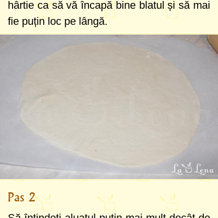
hârtie ca să vă încapă bine blatul și să mai
fie puțin loc pe lângă.
Pas 2
Să întindeți aluatul puțin mai mult decât de