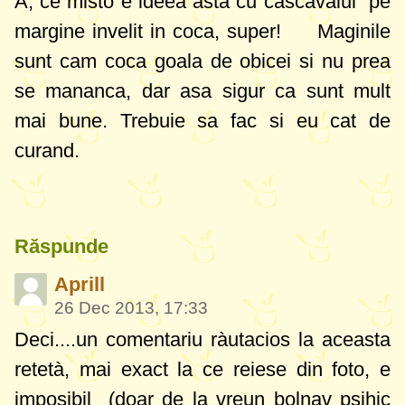
A, ce misto e ideea asta cu cascavalul pe
margine invelit in coca, super!
Maginile
sunt cam coca goala de obicei si nu prea
se mananca, dar asa sigur ca sunt mult
mai bune. Trebuie sa fac si eu cat de
curand.
Răspunde
Aprill
26 Dec 2013, 17:33
Deci....un comentariu ràutacios la aceasta
retetà, mai exact la ce reiese din foto, e
imposibil (doar de la vreun bolnav psihic