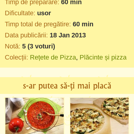
Timp de preparare:
60 min
Dificultate:
usor
Timp total de pregătire:
60 min
Data publicării:
18 Jan 2013
Notă:
5
(
3
voturi)
Colecții:
Rețete de Pizza
,
Plăcinte și pizza
s-ar putea să-ți mai placă