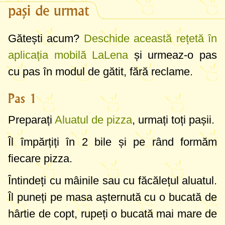
pași de urmat
Gătești acum?
Deschide această rețetă în
aplicația mobilă LaLena
și urmeaz-o pas
cu pas în modul de gătit, fără reclame.
Pas 1
Preparați
Aluatul de pizza
, urmați toți pașii.
Îl împărțiți în 2 bile și pe rând formăm
fiecare pizza.
Întindeți cu mâinile sau cu făcălețul aluatul.
Îl puneți pe masa așternută cu o bucată de
hârtie de copt, rupeți o bucată mai mare de