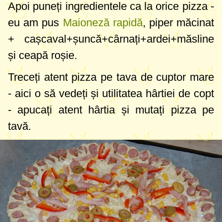
Apoi puneți ingredientele ca la orice pizza -
eu am pus
Maioneză rapidă
, piper măcinat
+ cașcaval+șuncă+cârnați+ardei+măsline
și ceapă roșie.
Treceți atent pizza pe tava de cuptor mare
- aici o să vedeți și utilitatea hârtiei de copt
- apucați atent hârtia și mutați pizza pe
tavă.