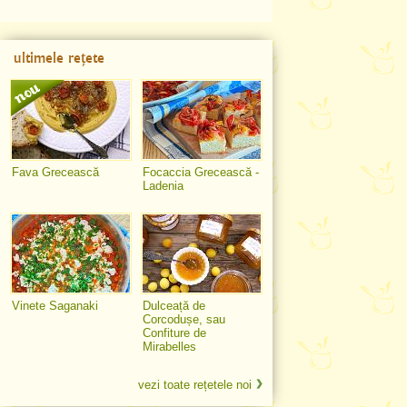
ultimele rețete
Fava Grecească
Focaccia Grecească -
Ladenia
Vinete Saganaki
Dulceață de
Corcodușe, sau
Confiture de
Mirabelles
vezi toate rețetele noi