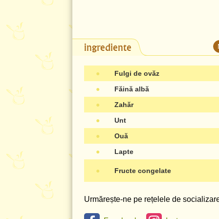
ingrediente
●
Fulgi de ovăz
●
Făină albă
●
Zahăr
●
Unt
●
Ouă
●
Lapte
●
Fructe congelate
Urmărește-ne pe rețelele de socializare 