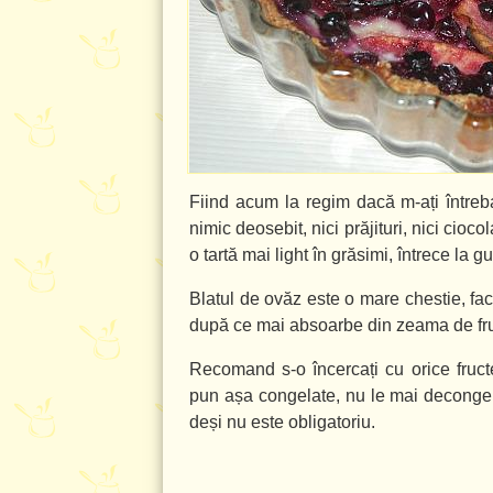
Fiind acum la regim dacă m-ați între
nimic deosebit, nici prăjituri, nici cioc
o tartă mai light în grăsimi, întrece la g
Blatul de ovăz este o mare chestie, face
după ce mai absoarbe din zeama de fru
Recomand s-o încercați cu orice fructe
pun așa congelate, nu le mai decongele
deși nu este obligatoriu.