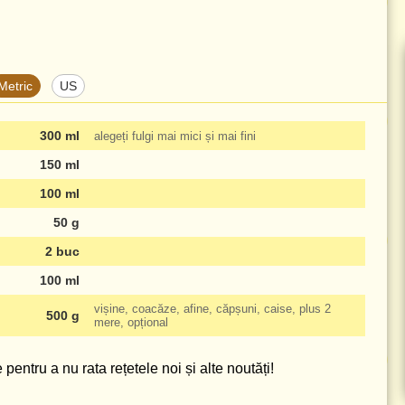
Metric
US
300 ml
alegeți fulgi mai mici și mai fini
150 ml
100 ml
50 g
2 buc
100 ml
vișine, coacăze, afine, căpșuni, caise, plus 2
500 g
mere, opțional
pentru a nu rata rețetele noi și alte noutăți!