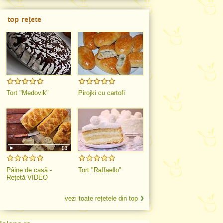
top rețete
Tort "Medovik"
Pirojki cu cartofi
Pâine de casă -
Tort "Raffaello"
Rețetă VIDEO
vezi toate rețetele din top