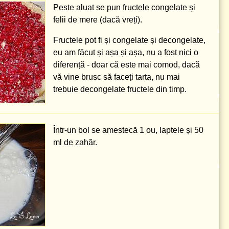
Peste aluat se pun fructele congelate și
felii de mere (dacă vreți).
Fructele pot fi și congelate și decongelate,
eu am făcut și așa și așa, nu a fost nici o
diferență - doar că este mai comod, dacă
vă vine brusc să faceți tarta, nu mai
trebuie decongelate fructele din timp.
Într-un bol se amestecă 1 ou, laptele și
50
ml
de zahăr.