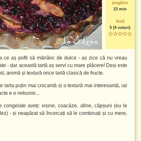
pregătire
15 min
Notă
5
(
4
voturi)
ba ce aș pofti să mănânc de dulce - aș zice că nu vreau
olate - dar această tartă aș servi cu mare plăcere! Deși este
ust, aromă și textură orice tartă clasică de fructe.
 tarta puțin mai crocantă și o textură mai interesantă, iar
cte e o nebunie...
 congelate aveți: vișine, coacăze, afine, căpșuni (eu le
z) - și neapărat să încercați să le combinați și cu mere,