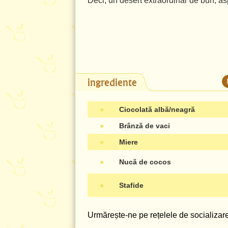
Deci, un desert extraordinar de bun, as
ingrediente
●
Ciocolată albă/neagră
●
Brânză de vaci
●
Miere
●
Nucă de cocos
●
Stafide
Urmărește-ne pe rețelele de socializare 