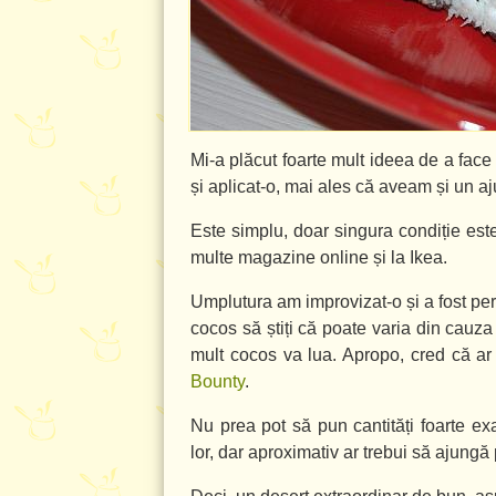
Mi-a plăcut foarte mult ideea de a fa
și aplicat-o, mai ales că aveam și un aj
Este simplu, doar singura condiție est
multe magazine online și la Ikea.
Umplutura am improvizat-o și a fost per
cocos să știți că poate varia din cauza 
mult cocos va lua. Apropo, cred că a
Bounty
.
Nu prea pot să pun cantități foarte 
lor, dar aproximativ ar trebui să ajung