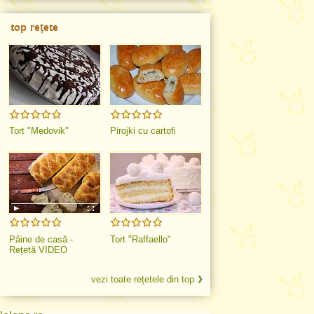
top rețete
Tort "Medovik"
Pirojki cu cartofi
Pâine de casă -
Tort "Raffaello"
Rețetă VIDEO
vezi toate rețetele din top