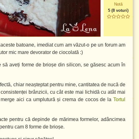
Notă
5
(
8
voturi)
ce aceste batoane, imediat cum am văzut-o pe un forum am
utor mic mare devorator de ciocolată :)
e să aveți forme de brioșe din silicon, se găsesc acum în
fectă, chiar neașteptat pentru mine, cantitatea de nucă de
consistenței brânzicii, cu cât este mai lichidă cu atât mai
r merge aici ca umplutură și crema de cocos de la
Tortul
exacte pentru că depinde de mărimea formelor, adâncimea
ă pentru cam 8 forme de brioșe.