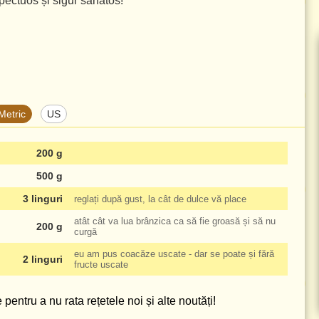
pectuos și sigur sănătos!
Metric
US
200 g
500 g
3 linguri
reglați după gust, la cât de dulce vă place
atât cât va lua brânzica ca să fie groasă și să nu
200 g
curgă
eu am pus coacăze uscate - dar se poate și fără
2 linguri
fructe uscate
pentru a nu rata rețetele noi și alte noutăți!