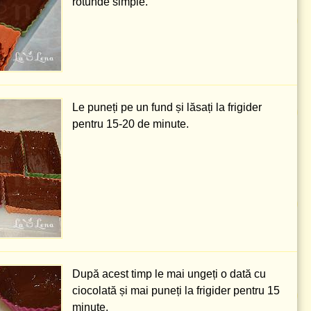
rotunde simple.
Le puneți pe un fund și lăsați la frigider
pentru 15-20 de minute.
După acest timp le mai ungeți o dată cu
ciocolată și mai puneți la frigider pentru 15
minute.