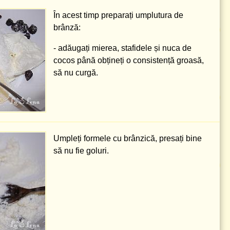
În acest timp preparați umplutura de
brânză:
- adăugați mierea, stafidele și nuca de
cocos până obțineți o consistență groasă,
să nu curgă.
Umpleți formele cu brânzică, presați bine
să nu fie goluri.