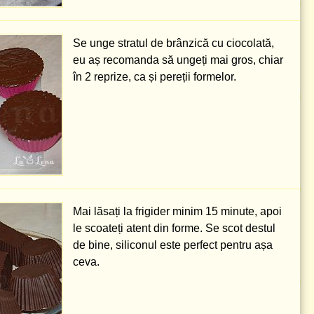
Se unge stratul de brânzică cu ciocolată,
eu aș recomanda să ungeți mai gros, chiar
în 2 reprize, ca și pereții formelor.
Mai lăsați la frigider minim 15 minute, apoi
le scoateți atent din forme. Se scot destul
de bine, siliconul este perfect pentru așa
ceva.