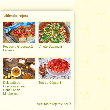
ultimele rețete
Focaccia Grecească -
Vinete Saganaki
Ladenia
Dulceață de
Tort cu Căpșuni
Corcodușe, sau
Confiture de
Mirabelles
vezi toate rețetele noi