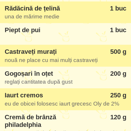
Rădăcină de țelină
1 buc
Pe lângă faptul că am făcut-o mai light vă
una de mărime medie
dau și o sugestie de prezentare, în formă
Piept de pui
1 buc
de tort, ornat cu ardei și ceapă verde,
puteți folosi gogoșari în oțet în loc de ardei.
Castraveți murați
500 g
nouă ne place cu mai mulți castraveți
Carnea de pui se poate înlocui cu cea de
vită, dacă vă place să puneți mazăre verde
Gogoșari în oțet
200 g
în salată o puteți înlocui cu fasole verde
reglați cantitatea după gust
fiartă.
Iaurt cremos
250 g
eu de obicei folosesc iaurt grecesc Oly de 2%
Deci, o prima sugestie - rețeta clasică dar
puțin modificată pentru a nu avea probleme
Cremă de brânză
120 g
philadelphia
cu silueta după sărbători. Și nici o diferență