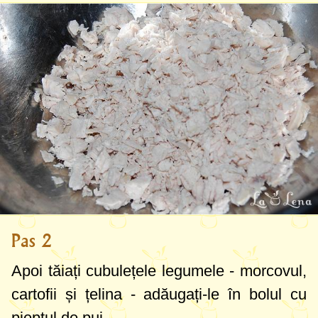
Pas 2
Apoi tăiați cubulețele legumele - morcovul,
cartofii și țelina - adăugați-le în bolul cu
pieptul de pui.