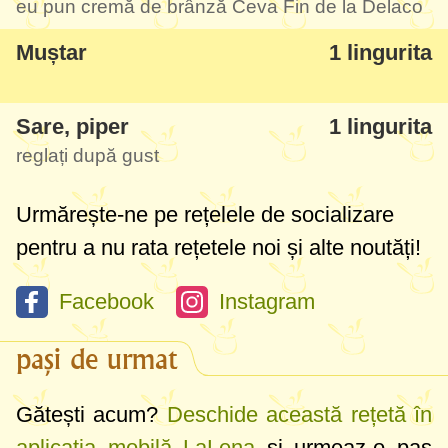
eu pun cremă de brânză Ceva Fin de la Delaco
la gust!
Muștar
1 lingurita
Sare, piper
1 lingurita
reglați după gust
Urmărește-ne pe rețelele de socializare
pentru a nu rata rețetele noi și alte noutăți!
Facebook
Instagram
pași de urmat
Gătești acum?
Deschide această rețetă în
aplicația mobilă LaLena
și urmeaz-o pas