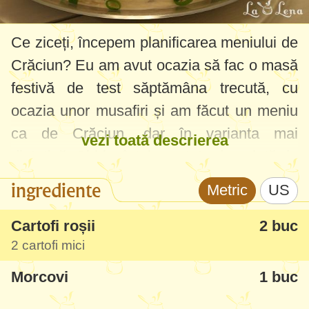
Ce ziceți, începem planificarea meniului de
Crăciun? Eu am avut ocazia să fac o masă
festivă de test săptămâna trecută, cu
ocazia unor musafiri și am făcut un meniu
ca de Crăciun, dar în varianta mai
vezi toată descrierea
dietetică. Și bineînțeles rețeta de salată de
boeuf a fost prima supusă modificărilor și a
ingrediente
Metric
US
trecut testul cu brio!
Cartofi roșii
2 buc
Am savurat-o cu toții și am zis că va fi
2 cartofi mici
vedeta și de Crăciun, fără să simtă cineva
Morcovi
1 buc
vreo diferență, doar că nu le va cădea greu
la stomac :)