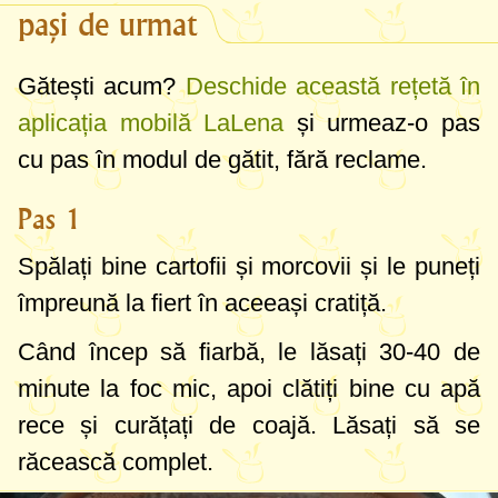
pași de urmat
Gătești acum?
Deschide această rețetă în
aplicația mobilă LaLena
și urmeaz-o pas
cu pas în modul de gătit, fără reclame.
Pas 1
Spălați bine cartofii și morcovii și le puneți
împreună la fiert în aceeași cratiță.
Când încep să fiarbă, le lăsați 30-40 de
minute la foc mic, apoi clătiți bine cu apă
rece și curățați de coajă. Lăsați să se
răcească complet.