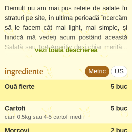
Demult nu am mai pus rețete de salate în
straturi pe site, în ultima perioadă încercăm
să le facem cât mai light, mai simple, și
fiindcă mă vedeți acum postând această
Salată sau Tort-Aperitiv deci chiar merită...
vezi toată descrierea
Am gustat-o la o masă festivă vara aceasta
și de atunci îmi stă gândul la ea, a fost
ingrediente
Metric
US
minunată și combinația de ingrediente la
prima vedere nu este așa deosebită,
Ouă fierte
5 buc
secretul și gustul fain vin de la prunele
uscate cu nuci. Este sățioasă, dar o puteți
Cartofi
5 buc
face mai light dacă folosiți în loc de
cam
0.5kg
sau 4-5 cartofi medii
maioneză niște smântână, sau combinați
Morcovi
2 buc