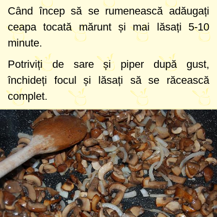
Când încep să se rumenească adăugați
ceapa tocată mărunt și mai lăsați 5-10
minute.
Potriviți de sare și piper după gust,
închideți focul și lăsați să se răcească
complet.