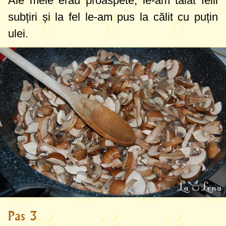
Ale mele erau proaspete, le-am tăiat felii
subțiri și la fel le-am pus la călit cu puțin
ulei.
Pas 3