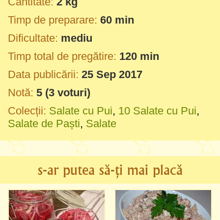
Cantitate:
2 kg
Timp de preparare:
60 min
Dificultate:
mediu
Timp total de pregătire:
120 min
Data publicării:
25 Sep 2017
Notă:
5
(
3
voturi)
Colecții:
Salate cu Pui
,
10 Salate cu Pui
,
Salate de Paști
,
Salate
s-ar putea să-ți mai placă