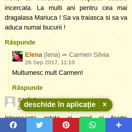
incercata. La multi ani pentru cea mai
dragalasa Mariuca ! Sa va traiasca si sa va
aduca numai bucurii !
Răspunde
Elena
(lena)
Carmen Silvia
26 Sep 2017, 11:10
Multumesc mult Carmen!
Răspunde
Stefy3
deschide în aplicație
25 Sep 2017, 21:24
Interesanta reteta si cred si foarte
gustoasa,merita incercata la o masa