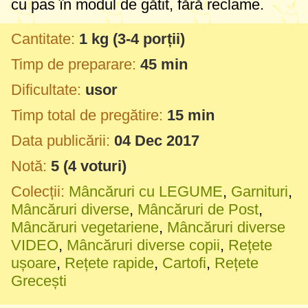
cu pas în modul de gătit, fără reclame.
Cantitate:
1 kg
(3-4 porții)
Timp de preparare:
45 min
Dificultate:
usor
Timp total de pregătire:
15 min
Data publicării:
04 Dec 2017
Notă:
5
(
4
voturi)
Colecții:
Mâncăruri cu LEGUME
,
Garnituri
,
Mâncăruri diverse
,
Mâncăruri de Post
,
Mâncăruri vegetariene
,
Mâncăruri diverse
VIDEO
,
Mâncăruri diverse copii
,
Rețete
ușoare
,
Rețete rapide
,
Cartofi
,
Rețete
Grecești