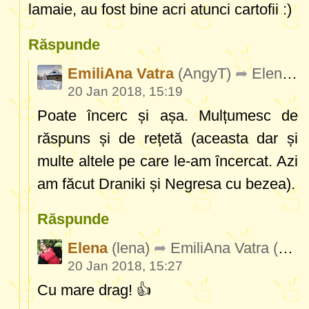
lamaie, au fost bine acri atunci cartofii :)
Răspunde
EmiliAna Vatra
(AngyT)
Elena
(l
20 Jan 2018, 15:19
Poate încerc și așa. Mulțumesc de
răspuns și de rețetă (aceasta dar și
multe altele pe care le-am încercat. Azi
am făcut Draniki și Negresa cu bezea).
Răspunde
Elena
(lena)
EmiliAna Vatra
(AngyT)
20 Jan 2018, 15:27
Cu mare drag! 👍