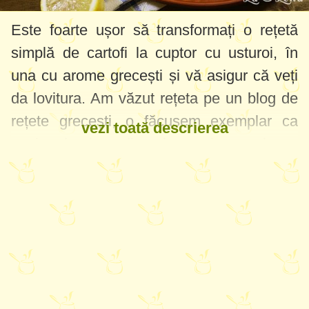
Este foarte ușor să transformați o rețetă
simplă de cartofi la cuptor cu usturoi, în
una cu arome grecești și vă asigur că veți
da lovitura. Am văzut rețeta pe un blog de
rețete grecești, o făcusem exemplar ca
vezi toată descrierea
acolo, dar ingredientele conțineau și suc
de lămâie, nu doar coajă răzuită. Cartofii
gata au fost cu gust cam acrișor și nu mi-a
plăcut, eram dezamăgită pentru că în rest
erau faini. Dar pe urmă am zis să le mai
dau o șansă și am exclus sucul de lămâie,
am pus coajă rasă de lămâie și restul
mirodeniilor. Și au fost o nebunie! Foarte