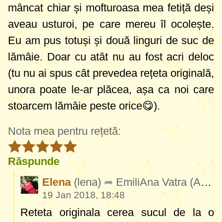
mâncat chiar și mofturoasa mea fetiță deși
aveau usturoi, pe care mereu îl ocolește.
Eu am pus totuși și două linguri de suc de
lămâie. Doar cu atât nu au fost acri deloc
(tu nu ai spus cât prevedea rețeta originală,
unora poate le-ar plăcea, așa ca noi care
stoarcem lămâie peste orice😋).
Nota mea pentru rețetă:
Răspunde
Elena
(lena)
EmiliAna Vatra
(AngyT)
19 Jan 2018, 18:48
Reteta originala cerea sucul de la o