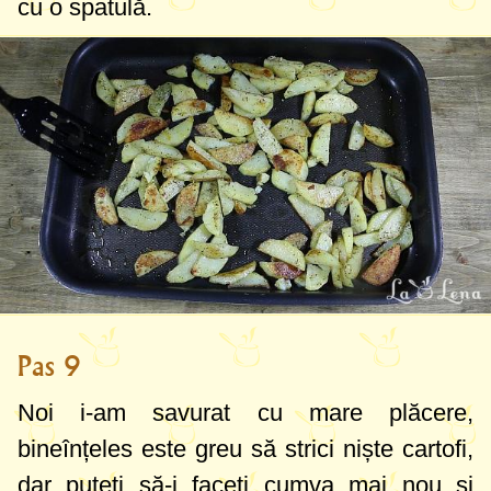
cu o spatulă.
Pas 9
Noi i-am savurat cu mare plăcere,
bineînțeles este greu să strici niște cartofi,
dar puteți să-i faceți cumva mai nou și