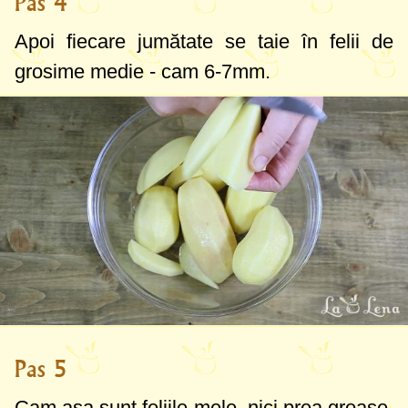
Pas 4
Apoi fiecare jumătate se taie în felii de
grosime medie - cam
6-7mm
.
Pas 5
Cam așa sunt feliile mele, nici prea groase,