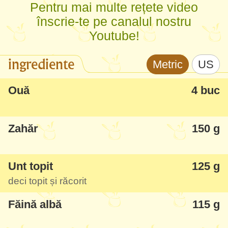
Pentru mai multe rețete video
Încă o precizare importantă, observați că
înscrie-te pe canalul nostru
folosesc mixerul doar pentru a bate
Youtube!
albușurile, mai departe folosesc un tel
ingrediente
Metric
US
pentru că este un aluat foarte lichid și mă
veți înjura de cât puteți stropi în bucătărie!
Ouă
4 buc
Cu aceste precizări și recomandări, sigur
Zahăr
150 g
veți avea un rezultat excelent și verificat pe
greșelile mele nu ale voastre...
Unt topit
125 g
deci topit și răcorit
Făină albă
115 g