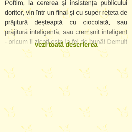
Poftim, la cererea și insistența publicului
doritor, vin într-un final și cu super rețeta de
prăjitură deșteaptă cu ciocolată, sau
prăjitură inteligentă, sau cremșnit inteligent
- oricum îi ziceți este la fel de bună! Demult
vezi toată descrierea
planificam și după multe teste am rămas
anume la această variantă pe care v-o
recomand cu drag.
Grosimea prăjiturii deștepte cu ciocolată
depinde de mărimea tăvii în care o faceți, a
mea este
25x25cm
, și mare grijă să nu o
faceți în tava cu borduri detașabile că o
veți scobi din cuptor, eu așa am făcut...