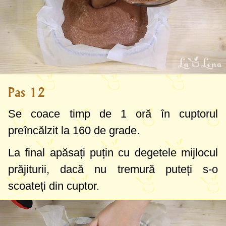
Pas 12
Se coace timp de 1 oră în cuptorul
preîncălzit la
160 de grade
.
La final apăsați puțin cu degetele mijlocul
prăjiturii, dacă nu tremură puteți s-o
scoateți din cuptor.