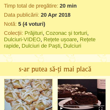
Timp total de pregătire:
20 min
Data publicării:
20 Apr 2018
Notă:
5
(
4
voturi)
Colecții:
Prăjituri
,
Cozonac și torturi
,
Dulciuri-VIDEO
,
Rețete ușoare
,
Rețete
rapide
,
Dulciuri de Paști
,
Dulciuri
s-ar putea să-ți mai placă