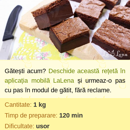
Gătești acum?
Deschide această rețetă în
aplicația mobilă LaLena
și urmeaz-o pas
cu pas în modul de gătit, fără reclame.
Cantitate:
1 kg
Timp de preparare:
120 min
Dificultate:
usor