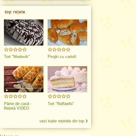
top rețete
Tort "Medovik"
Pirojki cu cartofi
Pâine de casă -
Tort "Raffaello"
Rețetă VIDEO
vezi toate rețetele din top