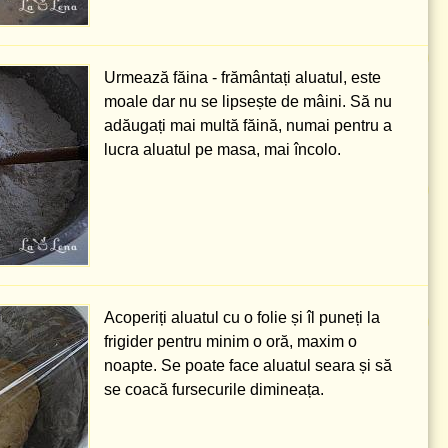
Urmează făina - frământați aluatul, este
moale dar nu se lipsește de mâini. Să nu
adăugați mai multă făină, numai pentru a
lucra aluatul pe masa, mai încolo.
Acoperiți aluatul cu o folie și îl puneți la
frigider pentru minim o oră, maxim o
noapte. Se poate face aluatul seara și să
se coacă fursecurile dimineața.