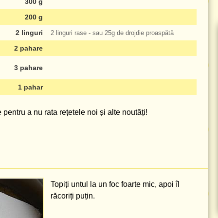
300 g
200 g
2 linguri
2 linguri
rase - sau
25g
de drojdie proaspătă
2 pahare
3 pahare
1 pahar
pentru a nu rata rețetele noi și alte noutăți!
Topiți untul la un foc foarte mic, apoi îl
răcoriți puțin.