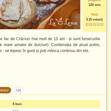
120 min
Notă
5
(
9
voturi)
 se fac de Crăciun mai mult de 10 ani - și sunt fursecurile
ste mare amator de dulciuri). Combinația de aluat pufos,
e - se topesc în gură și poți mânca continuu din ele.
Metric
US
4 buc