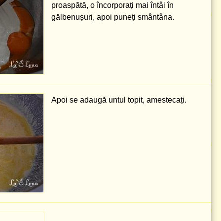
proaspătă, o încorporați mai întâi în
gălbenușuri, apoi puneți smântâna.
Apoi se adaugă untul topit, amestecați.