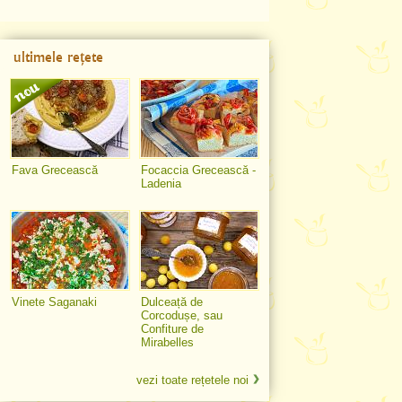
ultimele rețete
Fava Grecească
Focaccia Grecească -
Ladenia
Vinete Saganaki
Dulceață de
Corcodușe, sau
Confiture de
Mirabelles
vezi toate rețetele noi