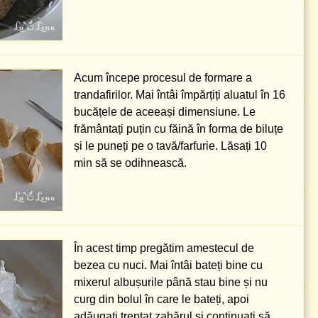
Acum începe procesul de formare a
trandafirilor. Mai întâi împărțiți aluatul în 16
bucățele de aceeași dimensiune. Le
frământați puțin cu făină în forma de biluțe
și le puneți pe o tavă/farfurie. Lăsați 10
min să se odihnească.
În acest timp pregătim amestecul de
bezea cu nuci. Mai întâi bateți bine cu
mixerul albușurile până stau bine și nu
curg din bolul în care le bateți, apoi
adăugați treptat zahărul și continuați să