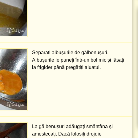
Separați albușurile de gălbenușuri.
Albușurile le puneți într-un bol mic și lăsați
la frigider până pregătiți aluatul.
La gălbenușuri adăugați smântâna și
amestecați. Dacă folosiți drojdie