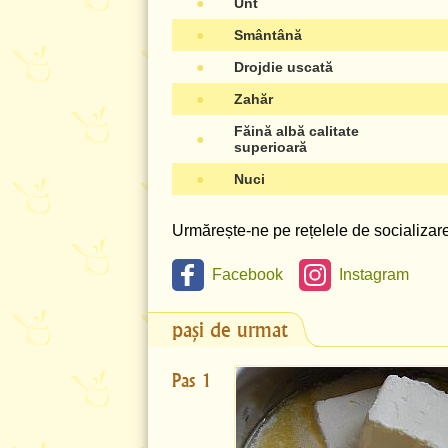
●
Unt
●
Smântână
●
Drojdie uscată
●
Zahăr
Făină albă calitate
●
superioară
●
Nuci
Urmărește-ne pe rețelele de socializare 
Facebook
Instagram
pași de urmat
Pas 1