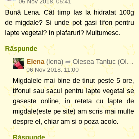
06 Nov 2018, 05:41
Bună Lena. Cât timp las la hidratat 100g
de migdale? Si unde pot gasi tifon pentru
lapte vegetal? In plafaruri? Mulțumesc.
Răspunde
Elena
(lena)
Olesea Tantuc
(OleseaDanailaTantuc658)
06 Nov 2018, 11:00
Migdalele mai bine de tinut peste 5 ore,
tifonul sau sacul pentru lapte vegetal se
gaseste online, in reteta cu lapte de
migdale(este pe site) am scris mai multe
despre el, chiar am si o poza acolo.
Răspunde