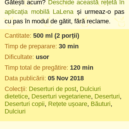
Gătești acum?
Deschide această rețetă în
aplicația mobilă LaLena
și urmeaz-o pas
cu pas în modul de gătit, fără reclame.
Cantitate:
500 ml
(2 porții)
Timp de preparare:
30 min
Dificultate:
usor
Timp total de pregătire:
120 min
Data publicării:
05 Nov 2018
Colecții:
Deserturi de post
,
Dulciuri
dietetice
,
Deserturi vegetariene
,
Deserturi
,
Deserturi copii
,
Rețete ușoare
,
Băuturi
,
Dulciuri