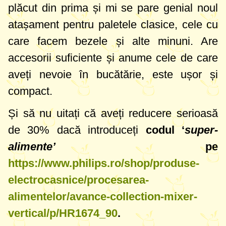
plăcut din prima și mi se pare genial noul
atașament pentru paletele clasice, cele cu
care facem bezele și alte minuni. Are
accesorii suficiente și anume cele de care
aveți nevoie în bucătărie, este ușor și
compact.
Și să nu uitați că aveți reducere serioasă
de 30% dacă introduceți
codul ‘
super-
alimente’
pe
https://www.philips.ro/shop/produse-
electrocasnice/procesarea-
alimentelor/avance-collection-mixer-
vertical/p/HR1674_90
.