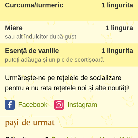
Curcuma/turmeric
1 lingurita
Eu folosesc turmeric sau curcuma destul
de mult la mâncăruri și garnituri, dar cu
Miere
1 lingura
această rețetă de lapte delicios îl puteți
sau alt îndulcitor după gust
consuma într-o formă și mai gustoasă,
rapidă și simplă.
Esență de vanilie
1 lingurita
puteți adăuga și un pic de scorțișoară
Apropo, sunt foarte încântată de mixerul
Philips testat, vedeți mai jos ce am
Urmărește-ne pe rețelele de socializare
punctat, și o mare noutate este că puteți
pentru a nu rata rețetele noi și alte noutăți!
beneficia de 30% reducere la achiziția
Facebook
Instagram
online a acestui mixer vertical
introducând codul ‘
super-alimente’
în
pași de urmat
magazinul Philips chiar aici
.