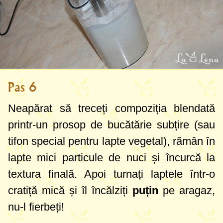
Pas 6
Neapărat să treceți compoziția blendată
printr-un prosop de bucătărie subțire (sau
tifon special pentru lapte vegetal), rămân în
lapte mici particule de nuci și încurcă la
textura finală. Apoi turnați laptele într-o
cratiță mică și îl încălziți
puțin
pe aragaz,
nu-l fierbeți!