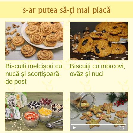
s-ar putea să-ți mai placă
Biscuiți melcișori cu
Biscuiți cu morcovi,
nucă și scorțișoară,
ovăz și nuci
de post