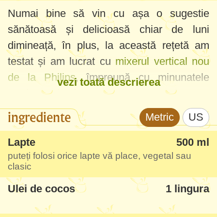
Numai bine să vin cu așa o sugestie
sănătoasă și delicioasă chiar de luni
dimineață, în plus, la această rețetă am
testat și am lucrat cu
mixerul vertical nou
de la Philips
, împreună cu minunatele
vezi toată descrierea
produse de la
SanoVita
. Am observat
rețeta laptelui de aur în cartea de rețete cu
ingrediente
Metric
US
produsele SanoVita, știam de el mai
demult și uite că i-a venit timpul, a făcut
Lapte
500 ml
puteți folosi orice lapte vă place, vegetal sau
click și la mine. Este foarte gustos, colorat,
clasic
revigorant, plin de antioxidanți și cu efecte
Ulei de cocos
1 lingura
minunate antiinflamatoare - chiar merită
încercat!