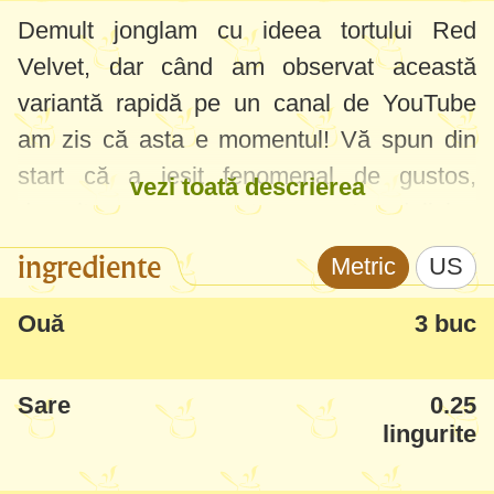
Demult jonglam cu ideea tortului Red
Velvet, dar când am observat această
variantă rapidă pe un canal de YouTube
am zis că asta e momentul! Vă spun din
start că a ieșit fenomenal de gustos,
vezi toată descrierea
demult nu am savurat așa un tort delicios
și de foarte mare efect. Pe lângă gust, mi-a
ingrediente
Metric
US
plăcut mult metoda aceasta rapidă de
preparare a pandișpanului - se răcește în
Ouă
3 buc
câteva minute și este așa de fraged că nu
necesită mare timp de pătrundere și
Sare
0.25
frăgezire la frigider.
lingurite
Recunosc că una din piedici să încerc un