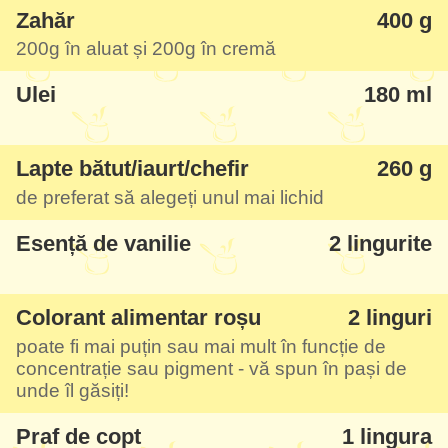
Zahăr
400 g
tort Red Velvet a fost faptul că trebuie să
200g
în aluat și
200g
în cremă
folosesc colorant alimentar. Dar până la
Ulei
180 ml
urmă am zis că nu este așa o mare
problemă dacă îl fac chiar și o dată pe an,
să fie doar asta singurul produs mai dubios
Lapte bătut/iaurt/chefir
260 g
pe care îl consumăm... Din păcate să-l
de preferat să alegeți unul mai lichid
faceți cu suc de sfeclă nu merge, adică
Esență de vanilie
2 lingurite
puteți, dar nu veți obține această culoare
de efect. Pe de altă parte puteți să-l faceți
Colorant alimentar roșu
2 linguri
fără colorant, numai cu cacao, sau chiar
poate fi mai puțin sau mai mult în funcție de
fără - dar atunci nu va fi Red Velvet.
concentrație sau pigment - vă spun în pași de
unde îl găsiți!
Fetița mea mică nu mănâncă deloc prăjituri
Praf de copt
1 lingura