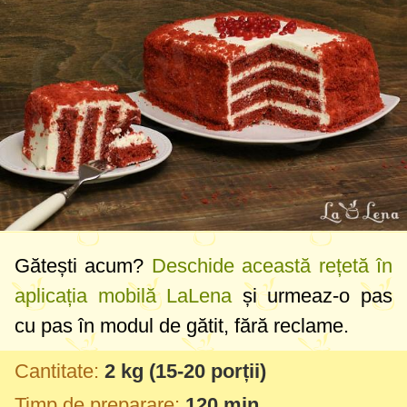
Gătești acum?
Deschide această rețetă în
aplicația mobilă LaLena
și urmeaz-o pas
cu pas în modul de gătit, fără reclame.
Cantitate:
2 kg
(15-20 porții)
Timp de preparare:
120 min