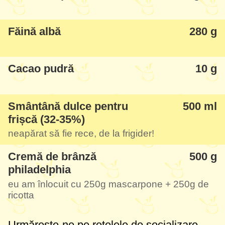
și torturi (nu-i plac, preferă un castravete în
loc!), am fost surprinsă când mi-a cerut o
Făină albă
280 g
felie și a declarat că este cel mai bun tort
mâncat vreodată!
Cacao pudră
10 g
A fost interesant să-l gătesc în prima parte
a zilei, până în ora 12, și după-amiază deja
Smântână dulce pentru
500 ml
l-am savurat-testat la o cafea cu sora mea.
frișcă (32-35%)
Chiar rapid și fain, recomand neapărat să-l
neapărat să fie rece, de la frigider!
încercați!
Cremă de brânză
500 g
philadelphia
eu am înlocuit cu
250g
mascarpone +
250g
de
ricotta
Urmărește-ne pe rețelele de socializare