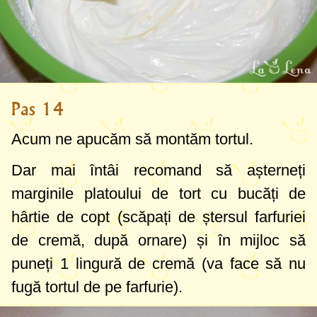
Pas 14
Acum ne apucăm să montăm tortul.
Dar mai întâi recomand să așterneți
marginile platoului de tort cu bucăți de
hârtie de copt (scăpați de ștersul farfuriei
de cremă, după ornare) și în mijloc să
puneți
1 lingură
de cremă (va face să nu
fugă tortul de pe farfurie).