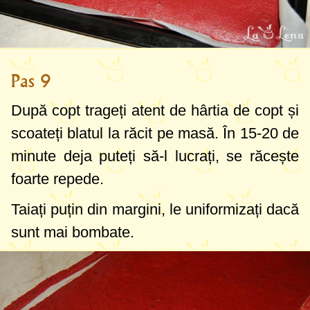
Pas 9
După copt trageți atent de hârtia de copt și
scoateți blatul la răcit pe masă. În 15-20 de
minute deja puteți să-l lucrați, se răcește
foarte repede.
Taiați puțin din margini, le uniformizați dacă
sunt mai bombate.