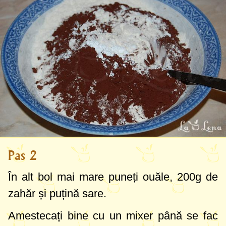
Pas 2
În alt bol mai mare puneți ouăle,
200g
de
zahăr și puțină sare.
Amestecați bine cu un mixer până se fac