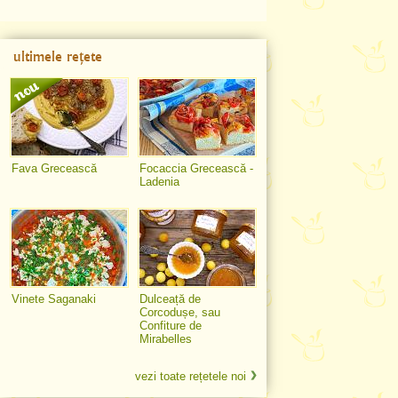
ultimele rețete
Fava Grecească
Focaccia Grecească -
Ladenia
Vinete Saganaki
Dulceață de
Corcodușe, sau
Confiture de
Mirabelles
vezi toate rețetele noi