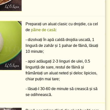
Preparați un aluat clasic cu drojdie, ca cel
de
pâine de casă
:
- dizolvați în apă caldă drojdia uscată,
1
lingură
de zahăr și
1 pahar
de făină, lăsați
10 minute;
- apoi adăugați
2-3 linguri
de ulei,
0.5
linguriță
de sare, restul de făină și
frământați un aluat neted și deloc lipicios,
chiar puțin mai tare;
- lăsați-l 30-60 de minute să crească și să
se odihnească.