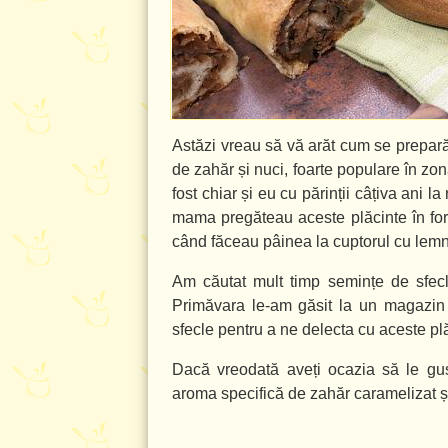
Astăzi vreau să vă arăt cum se prepară u
de zahăr și nuci, foarte populare în z
fost chiar și eu cu părinții câțiva ani l
mama pregăteau aceste plăcinte în for
când făceau pâinea la cuptorul cu lemne,
Am căutat mult timp semințe de sfecl
Primăvara le-am găsit la un magazin 
sfecle pentru a ne delecta cu aceste pl
Dacă vreodată aveți ocazia să le gust
aroma specifică de zahăr caramelizat și