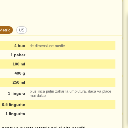
Metric
US
4 buc
de dimensiune medie
1 pahar
100 ml
400 g
250 ml
plus încă puțin zahăr la umplutură, dacă vă place
1 lingura
mai dulce
0.5 lingurite
1 lingurita