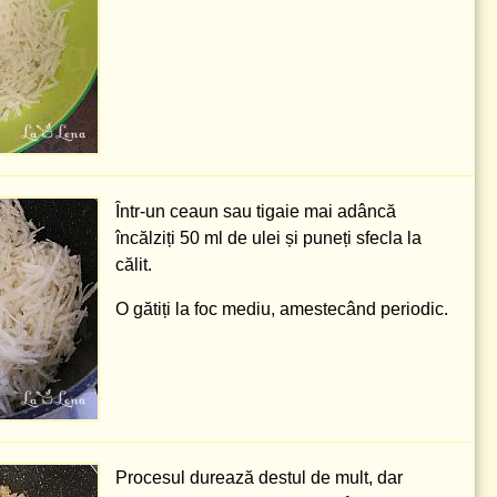
Într-un ceaun sau tigaie mai adâncă
încălziți
50 ml
de ulei și puneți sfecla la
călit.
O gătiți la foc mediu, amestecând periodic.
Procesul durează destul de mult, dar