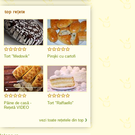
top rețete
Tort "Medovik"
Pirojki cu cartofi
Pâine de casă -
Tort "Raffaello"
Rețetă VIDEO
vezi toate rețetele din top