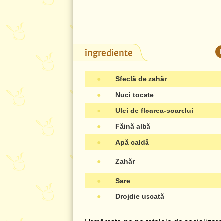
ingrediente
●
Sfeclă de zahăr
●
Nuci tocate
●
Ulei de floarea-soarelui
●
Făină albă
●
Apă caldă
●
Zahăr
●
Sare
●
Drojdie uscată