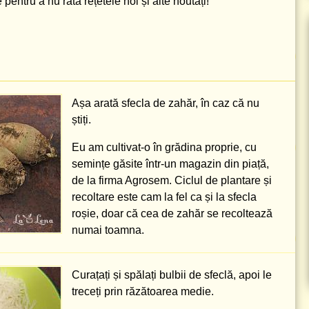
pentru a nu rata rețetele noi și alte noutăți!
Așa arată sfecla de zahăr, în caz că nu
știți.
Eu am cultivat-o în grădina proprie, cu
semințe găsite într-un magazin din piață,
de la firma Agrosem. Ciclul de plantare și
recoltare este cam la fel ca și la sfecla
roșie, doar că cea de zahăr se recoltează
numai toamna.
Curațați și spălați bulbii de sfeclă, apoi le
treceți prin răzătoarea medie.