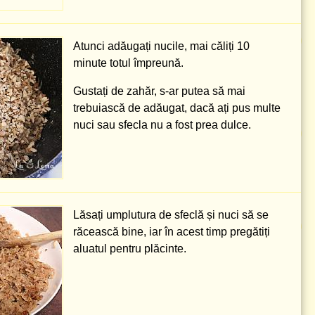
Atunci adăugați nucile, mai căliți 10
minute totul împreună.
Gustați de zahăr, s-ar putea să mai
trebuiască de adăugat, dacă ați pus multe
nuci sau sfecla nu a fost prea dulce.
Lăsați umplutura de sfeclă și nuci să se
răcească bine, iar în acest timp pregătiți
aluatul pentru plăcinte.