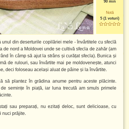
90 min
Notă
5
(
1
voturi)
nul din deserturile copilăriei mele - învârtitele cu sfeclă
ona de nord a Moldovei unde se cultivă sfecla de zahăr (am
a rând în câmp să ajut la strâns și curățat sfecla). Bunica și
mă de rulouri, sau învârtite mai pe moldovenește, atunci
 deci foloseau același aluat de pâine și la învârtite.
ă să plantez în grădina anume pentru aceste plăcinte.
de semințe în piață, iar luna trecută am smuls primele
ăcinte.
ați sau preparați, nu ezitați deloc, sunt delicioase, cu
 nuci prăjite.