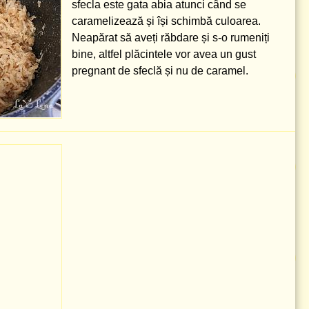
sfecla este gata abia atunci când se
caramelizează și își schimbă culoarea.
Neapărat să aveți răbdare și s-o rumeniți
bine, altfel plăcintele vor avea un gust
pregnant de sfeclă și nu de caramel.