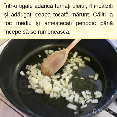
Într-o tigaie adâncă turnați uleiul, îl încălziți
și adăugați ceapa tocată mărunt. Căliți la
foc mediu și amestecați periodic până
începe să se rumenească.