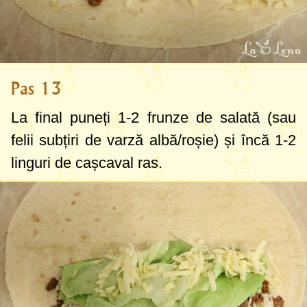
Pas 13
La final puneți 1-2 frunze de salată (sau
felii subțiri de varză albă/roșie) și încă
1-2
linguri
de cașcaval ras.