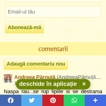
comentarii
Andreea Pârnuță
(AndreeaPârnuță743)
18 Feb 2024, 00:10
deschide în aplicație
Naspa rau...se rup lipiile si se destrama
toata...ce sa rumenesti....ceva rau