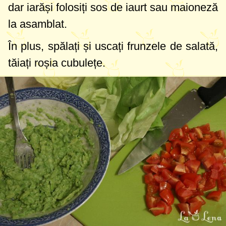
dar iarăși folosiți sos de iaurt sau maioneză
la asamblat.
În plus, spălați și uscați frunzele de salată,
tăiați roșia cubulețe.