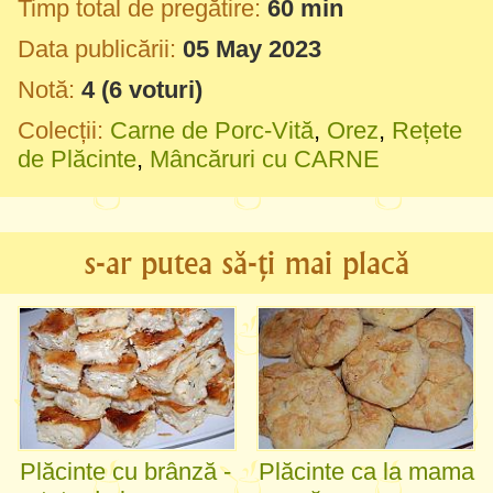
Timp total de pregătire:
60 min
Data publicării:
05 May 2023
Notă:
4
(
6
voturi)
Colecții:
Carne de Porc-Vită
,
Orez
,
Rețete
de Plăcinte
,
Mâncăruri cu CARNE
s-ar putea să-ți mai placă
Plăcinte cu brânză -
Plăcinte ca la mama