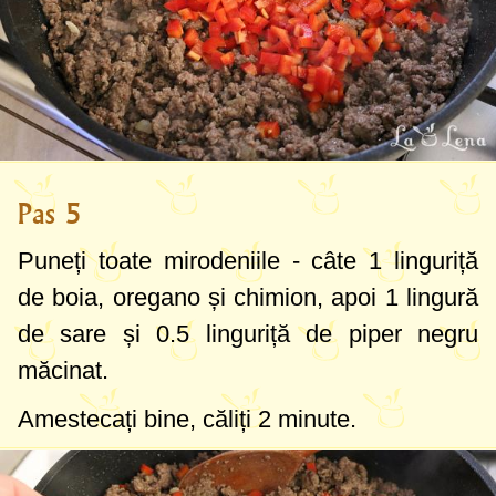
Pas 5
Puneți toate mirodeniile - câte
1 linguriță
de boia, oregano și chimion, apoi
1 lingură
de sare și
0.5 linguriță
de piper negru
măcinat.
Amestecați bine, căliți 2 minute.