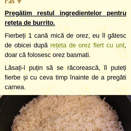
Pas 9
Pregătim restul ingredientelor pentru
rețeta de burrito.
Fierbeți 1 cană mică de orez, eu îl gătesc
de obicei după
rețeta de orez fiert cu unt
,
doar că folosesc orez basmati.
Lăsați-l puțin să se răcorească, îl puteți
fierbe și cu ceva timp înainte de a pregăti
carnea.