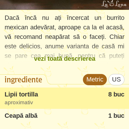
Dacă încă nu ați încercat un burrito
mexican adevărat, aproape ca la el acasă,
vă recomand neapărat să o faceți. Chiar
este delicios, anume varianta de casă mi
se pare cea mai bună, pentru că puteți
vezi toată descrierea
singuri să vă alegeți ingredientele de cea
mai bună calitate și cel mai bun gust.
ingrediente
Metric
US
Anume rețeta de burrito cu carne de vită
Lipii tortilla
8 buc
este cea clasică, exemplară, dar voi
aproximativ
încerca neapărat și rețeta de burrito cu pui
Ceapă albă
1 buc
în viitorul apropiat.