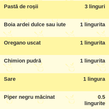
prima dată folosiți mai puțin, să nu vă
Pastă de roșii
3 linguri
curgă peste tot când îl asamblați.
Boia ardei dulce sau iute
1 lingurita
Oregano uscat
1 lingurita
Chimion pudră
1 lingurita
Sare
1 lingura
Piper negru măcinat
0.5
lingurite