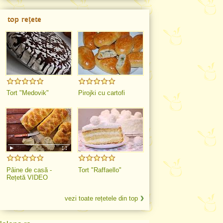
top rețete
Tort "Medovik"
Pirojki cu cartofi
Pâine de casă -
Tort "Raffaello"
Rețetă VIDEO
vezi toate rețetele din top