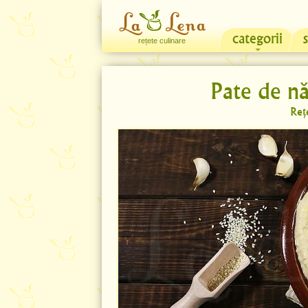
categorii
rețete culinare
Pate de n
Reț