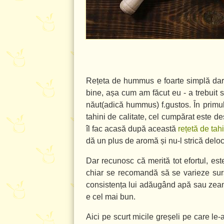
Rețeta de hummus e foarte simplă dar, 
bine, așa cum am făcut eu - a trebuit 
năut(adică hummus) f.gustos. În primu
tahini de calitate, cel cumpărat este d
îl fac acasă după această
rețetă de tahi
dă un plus de aromă și nu-l strică deloc
Dar recunosc că merită tot efortul, est
chiar se recomandă să se varieze sur
consistența lui adăugând apă sau zeama
e cel mai bun.
Aici pe scurt micile greșeli pe care l