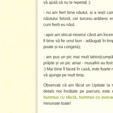
vă ajută să nu le repetați :)
- nu am fiert bine năutul, și a ieșit c
năutului folosit, cel turcesc-arăbesc
cum fierb eu năut.
- apoi am stricat mixerul când am încerca
fi bine să fie unul bun - adăugați în ti
poate și ea congela);
- am pus un pic mai mult tahini(cumpăr
prăjite și un pic amar - musafirii au fo
:) Mai bine îl faceți în casă, este foart
vă ajunge pe mult timp.
Observați că am făcut un Update la 
detalii noi învățate pe parcurs, est
hummus cu sfeclă
,
hummus cu avoca
minunate toate!