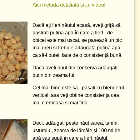
Aici metoda detaliată și cu video!
Dacă ați fiert năutul acasă, aveți grijă să
păstrați puțină apă în care a fiert - de
obicei este mai uscat, se pasează un pic
mai greu și trebuie adăugată puțină apă
ca să-l puteți face de o consistență bună.
Dacă aveți năut din conservă adăugați
puțin din zeama lui.
Cel mai bine este să-l pasați cu blenderul
vertical, așa veți obține consistența cea
mai cremoasă și mai fină.
Deci, adăugați peste năut sarea, tahini,
usturoiul, zeama de lămâie și
100 ml
de
apă sau supă în care a fiert năutul.