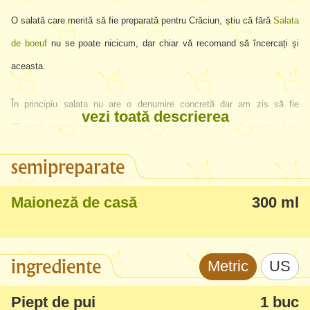
O salată care merită să fie preparată pentru Crăciun, știu că fără
Salata
de boeuf
nu se poate nicicum, dar chiar vă recomand să încercați și
aceasta.
În principiu salata nu are o denumire concretă dar am zis să fie
vezi toată descrierea
"Fusion" pentru că se combină unele ingrediente care să zicem că nu
prea le-am combina în mod normal - dar aici sunt perfecte (și eu nu
semipreparate
prea sunt pentru combinațiile ciudate dar sunt receptivă la tot ce este
nou). Ce ziceți de combinația - stafide+castraveți murați+carne.... etc?
Maioneză de casă
300 ml
Ei, să știți că este superbă, neașteptat de bună. Stafidele îi dau un
gust dulce, morcovul aromă și culoare, carnea+cascavalul sațietate, aș
ingrediente
Metric
US
putea continua mult, pentru că fiecare ingredient este perfect combinat
cu altul.
Piept de pui
1 buc