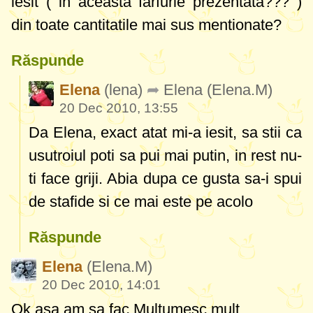
iesit ( in aceasta farfurie prezentata??? )
din toate cantitatile mai sus mentionate?
Răspunde
Elena
(lena)
Elena
(Elena.M)
20 Dec 2010, 13:55
Da Elena, exact atat mi-a iesit, sa stii ca
usutroiul poti sa pui mai putin, in rest nu-
ti face griji. Abia dupa ce gusta sa-i spui
de stafide si ce mai este pe acolo
Răspunde
Elena
(Elena.M)
20 Dec 2010, 14:01
Ok.asa am sa fac.Multumesc mult.