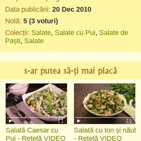
Data publicării:
20 Dec 2010
Notă:
5
(
3
voturi)
Colecții:
Salate
,
Salate cu Pui
,
Salate de
Paști
,
Salate
s-ar putea să-ți mai placă
Salată Caesar cu
Salată cu ton și năut
Pui - Rețetă VIDEO
- Rețetă VIDEO