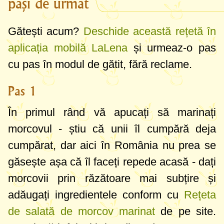
pași de urmat
Gătești acum?
Deschide această rețetă în
aplicația mobilă LaLena
și urmeaz-o pas
cu pas în modul de gătit, fără reclame.
Pas 1
În primul rând vă apucați să marinați
morcovul - știu că unii îl cumpără deja
cumpărat, dar aici în România nu prea se
găsește așa că îl faceți repede acasă - dați
morcovii prin răzătoare mai subțire și
adăugați ingredientele conform cu
Rețeta
de salată de morcov marinat
de pe site.