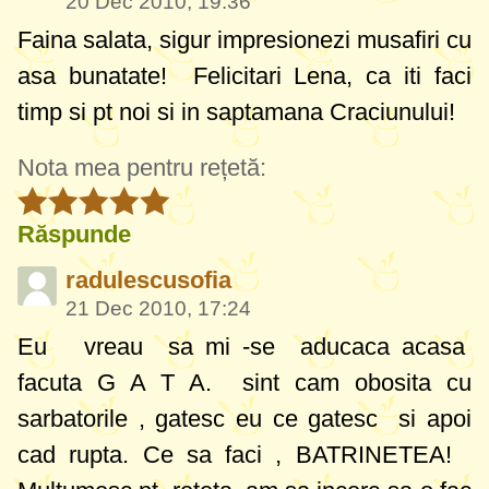
20 Dec 2010, 19:36
Faina salata, sigur impresionezi musafiri cu
asa bunatate!
Felicitari Lena, ca iti faci
timp si pt noi si in saptamana Craciunului!
Nota mea pentru rețetă:
Răspunde
radulescusofia
21 Dec 2010, 17:24
Eu vreau sa mi -se aducaca acasa
facuta G A T A. sint cam obosita cu
sarbatorile , gatesc eu ce gatesc si apoi
cad rupta. Ce sa faci , BATRINETEA!