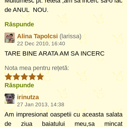
Multumesc pt. reteta ,am sa incerc sa-o fac
de ANUL NOU.
Răspunde
Alina Tapolcsi
(larissa)
22 Dec 2010, 16:40
TARE BINE ARATA AM SA INCERC
Nota mea pentru rețetă:
Răspunde
irinutza
27 Jan 2013, 14:38
Am impresionat oaspetii cu aceasta salata
de ziua baiatului meu,sa mincat