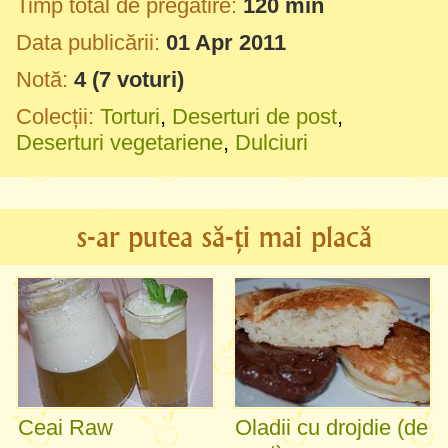
Timp total de pregătire:
120 min
Data publicării:
01 Apr 2011
Notă:
4
(
7
voturi)
Colecții:
Torturi
,
Deserturi de post
,
Deserturi vegetariene
,
Dulciuri
s-ar putea să-ți mai placă
Ceai Raw
Oladii cu drojdie (de