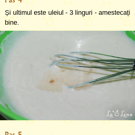
Și ultimul este uleiul -
3 linguri
- amestecați
bine.
Pas 5