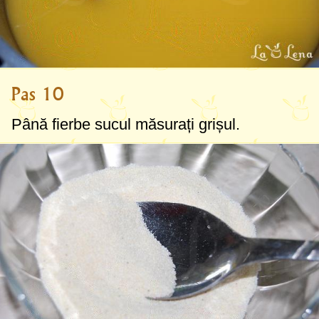
Pas 10
Până fierbe sucul măsurați grișul.