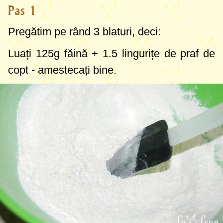
Pas 1
Pregătim pe rând 3 blaturi, deci:
Luați
125g
făină +
1.5 lingurițe
de praf de
copt - amestecați bine.