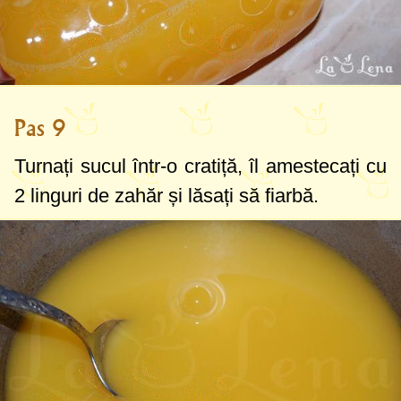
Pas 9
Turnați sucul într-o cratiță, îl amestecați cu
2 linguri
de zahăr și lăsați să fiarbă.