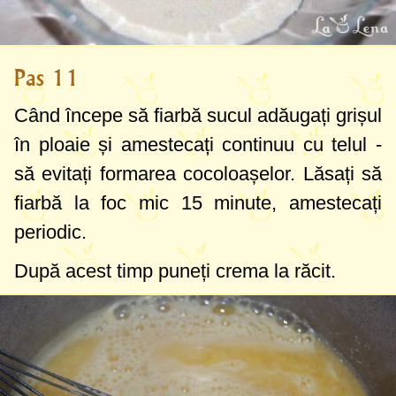
Pas 11
Când începe să fiarbă sucul adăugați grișul
în ploaie și amestecați continuu cu telul -
să evitați formarea cocoloașelor. Lăsați să
fiarbă la foc mic 15 minute, amestecați
periodic.
După acest timp puneți crema la răcit.