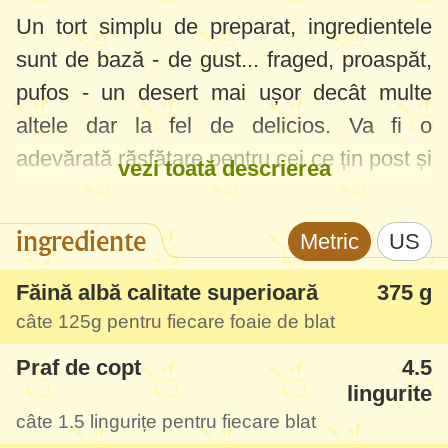
Un tort simplu de preparat, ingredientele
sunt de bază - de gust... fraged, proaspăt,
pufos - un desert mai ușor decât multe
altele dar la fel de delicios. Va fi o
adevărată răsfățare pentru cei ce țin post și
vezi toată descrierea
nu mai știu ce să gătească bun și dulce și
de post ... și tort....
ingrediente
Metric
US
Făină albă calitate superioară
375 g
câte
125g
pentru fiecare foaie de blat
Praf de copt
4.5
lingurite
câte
1.5 lingurițe
pentru fiecare blat