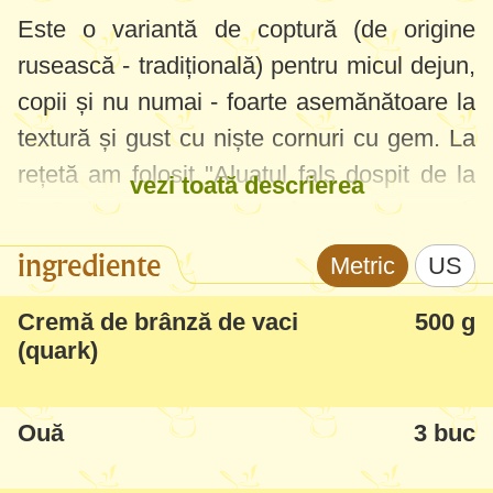
Este o variantă de coptură (de origine
rusească - tradițională) pentru micul dejun,
copii și nu numai - foarte asemănătoare la
textură și gust cu niște cornuri cu gem. La
rețetă am folosit "Aluatul fals dospit de la
vezi toată descrierea
Dr.Oetker", pe care l-am descoperit
datorită
Natalei
.
ingrediente
Metric
US
Un aluat foarte bun, înlocuitorul aluatului
Cremă de brânză de vaci
500 g
cu drojdie clasic - este pufos și moale,
(quark)
ingredientul principal fiind brânza de vaci
(cremă). Recomand să încercați rețeta
Ouă
3 buc
neapărat!