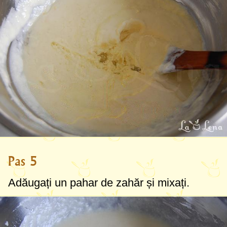
Pas 5
Adăugați
un pahar
de zahăr și mixați.