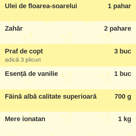
Ulei de floarea-soarelui
1 pahar
Zahăr
2 pahare
Praf de copt
3 buc
adică 3 plicuri
Esență de vanilie
1 buc
Făină albă calitate superioară
700 g
Mere ionatan
1 kg