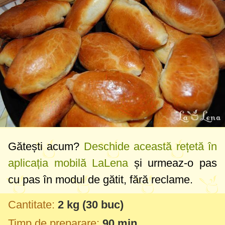
Gătești acum?
Deschide această rețetă în
aplicația mobilă LaLena
și urmeaz-o pas
cu pas în modul de gătit, fără reclame.
Cantitate:
2 kg
(30 buc)
Timp de preparare:
90 min