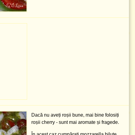
Dacă nu aveți roșii bune, mai bine folosiți
roșii cherry - sunt mai aromate și fragede.
În acest caz cumpărați mozzarella biluțe,