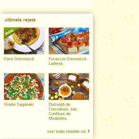
ultimele rețete
Fava Grecească
Focaccia Grecească -
Ladenia
Vinete Saganaki
Dulceață de
Corcodușe, sau
Confiture de
Mirabelles
vezi toate rețetele noi