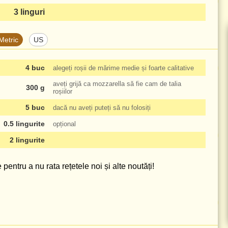
3 linguri
Metric
US
4 buc
alegeți roșii de mărime medie și foarte calitative
aveți grijă ca mozzarella să fie cam de talia
300 g
roșiilor
5 buc
dacă nu aveți puteți să nu folosiți
0.5 lingurite
opțional
2 lingurite
pentru a nu rata rețetele noi și alte noutăți!