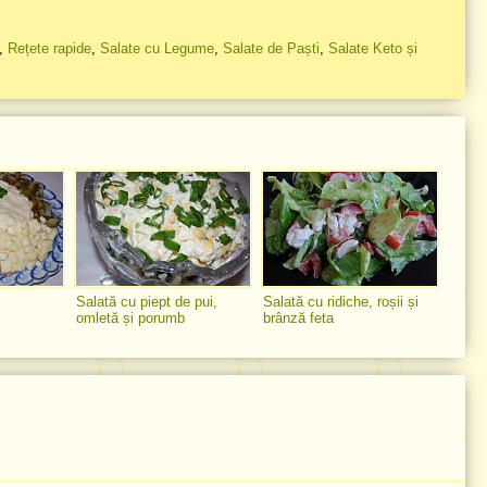
,
Rețete rapide
,
Salate cu Legume
,
Salate de Paști
,
Salate Keto și
Salată cu piept de pui,
Salată cu ridiche, roșii și
omletă și porumb
brânză feta