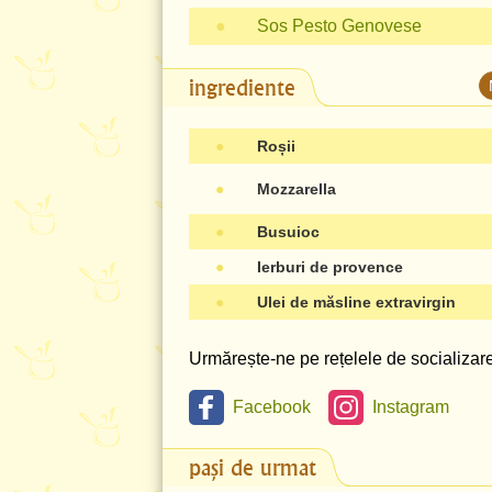
●
Sos Pesto Genovese
ingrediente
●
Roșii
●
Mozzarella
●
Busuioc
●
Ierburi de provence
●
Ulei de măsline extravirgin
Urmărește-ne pe rețelele de socializare 
Facebook
Instagram
pași de urmat