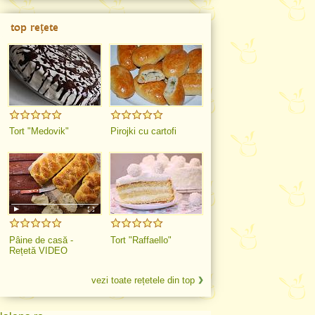
top rețete
Tort "Medovik"
Pirojki cu cartofi
Pâine de casă -
Tort "Raffaello"
Rețetă VIDEO
vezi toate rețetele din top