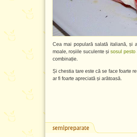
Cea mai populară salată italiană, și
moale, roșiile suculente și
sosul pesto
combinație.
Și chestia tare este că se face foarte r
ar fi foarte apreciată și arătoasă.
semipreparate