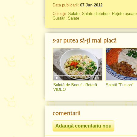
Data publicării:
07 Jun 2012
Colecții:
Salate
,
Salate dietetice
,
Rețete ușoare
Gustări
,
Salate
s-ar putea să-ți mai placă
Salată de Boeuf - Rețetă
Salată "Fusion"
VIDEO
comentarii