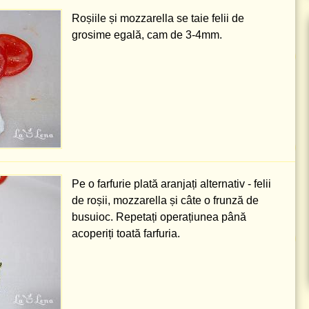
Roșiile și mozzarella se taie felii de
grosime egală, cam de
3-4mm
.
Pe o farfurie plată aranjați alternativ - felii
de roșii, mozzarella și câte o frunză de
busuioc. Repetați operațiunea până
acoperiți toată farfuria.