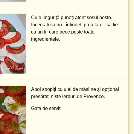
Cu o linguriță puneți atent sosul pesto.
Încercați să nu-l întindeți prea tare - să fie
ca un fir care trece peste toate
ingredientele.
Apoi stropiți cu ulei de măsline și opțional
presărați niște ierburi de Provence.
Gata de servit!