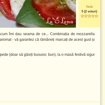
Notă
5
(
2
voturi)
 acum îmi dau seama de ce... Combinația de mozzarella
aromat - vă garantez că rămâneți marcați de acest gust și
epede (doar să găsiți busuioc bun), la o masă festivă sigur