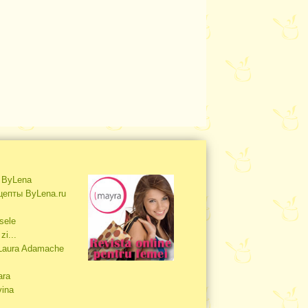
s ByLena
цепты ByLena.ru
sele
zi...
 Laura Adamache
ara
vina