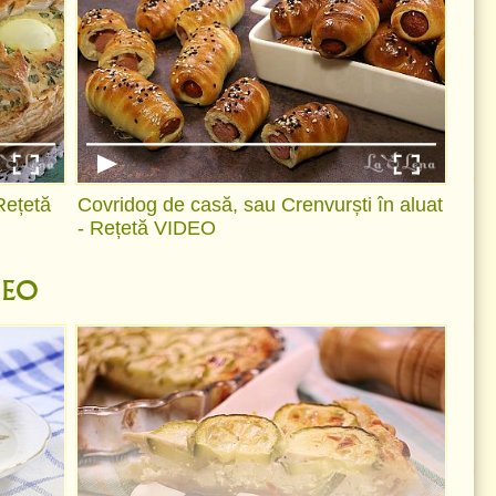
 Rețetă
Covridog de casă, sau Crenvurști în aluat
- Rețetă VIDEO
IDEO