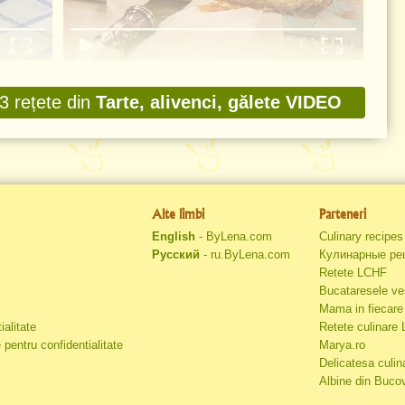
i mărar
Tartă cu dovlecei și brânză - Rețetă
VIDEO
 3 rețete din
Tarte, alivenci, gălete VIDEO
Alte limbi
Parteneri
English
- ByLena.com
Culinary recipe
Русский
- ru.ByLena.com
Кулинарные ре
Retete LCHF
Bucataresele ve
Mama in fiecare 
ialitate
Retete culinare
 pentru confidentialitate
Marya.ro
Delicatesa culin
Albine din Buco