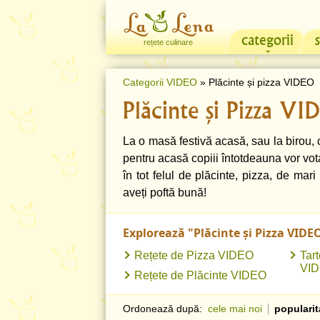
categorii
rețete culinare
Categorii VIDEO
» Plăcinte și pizza VIDEO
Plăcinte și Pizza V
La o masă festivă acasă, sau la birou, c
pentru acasă copiii întotdeauna vor vota
în tot felul de plăcinte, pizza, de mari
aveți poftă bună!
Explorează "Plăcinte și Pizza VIDE
Rețete de Pizza VIDEO
Tart
VI
Rețete de Plăcinte VIDEO
Ordonează după:
cele mai noi
popularit