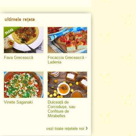
ultimele rețete
Fava Grecească
Focaccia Grecească -
Ladenia
Vinete Saganaki
Dulceață de
Corcodușe, sau
Confiture de
Mirabelles
vezi toate rețetele noi