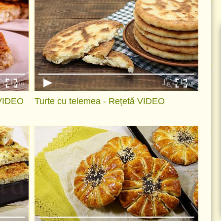
 VIDEO
Turte cu telemea - Rețetă VIDEO