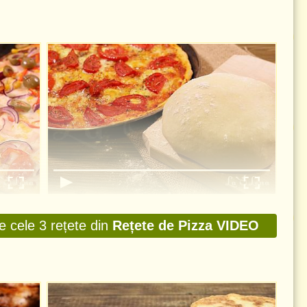
DEO
Aluat de pizza rapid, fără drojdie - Rețetă
VIDEO
te cele 3 rețete din
Rețete de Pizza VIDEO