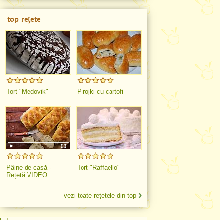
top rețete
Tort "Medovik"
Pirojki cu cartofi
Pâine de casă -
Tort "Raffaello"
Rețetă VIDEO
vezi toate rețetele din top