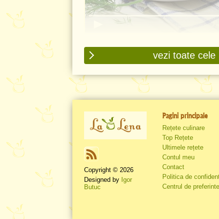
Alivenci Moldovenești cu brânză ș
- Rețetă VIDEO
vezi toate cele
Pagini principale
Rețete culinare
Top Rețete
Ultimele rețete
Contul meu
Contact
Copyright © 2026
Politica de confident
Designed by
Igor
Centrul de preferinte
Butuc