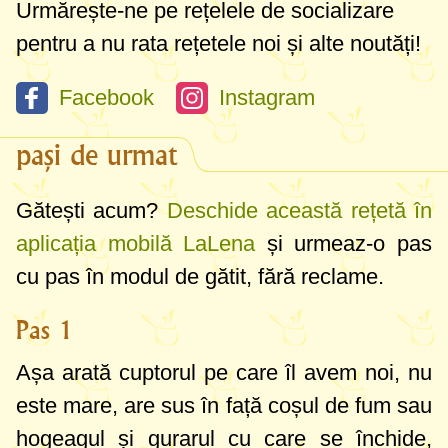
Urmărește-ne pe rețelele de socializare
cuptorul mic cu lemne, pot să vă sfătuiesc
pentru a nu rata rețetele noi și alte noutăți!
și să vă arăt cum îl folosim noi și ne
bucurăm de mâncăruri delicioase și
Facebook
Instagram
deosebite. La orice cuptor cu lemne ați
pași de urmat
folosi - cumpărat, sau construit cu mâinile
proprii (apropo sunt foarte multe video în
Gătești acum?
Deschide această rețetă în
engleză pe YouTube cum să-l faceți
aplicația mobilă LaLena
și urmeaz-o pas
singuri) - să știți că sunt reguli universale,
cu pas în modul de gătit, fără reclame.
dar oricum poate avea mici particularități
Pas 1
pe care veți învăța să le gestionați în timp.
Așa arată cuptorul pe care îl avem noi, nu
Citiți până la sfârșit toți pașii să vedeți câte
este mare, are sus în față coșul de fum sau
mâncăruri delicioase puteți face dintr-un
hogeagul și gurarul cu care se închide,