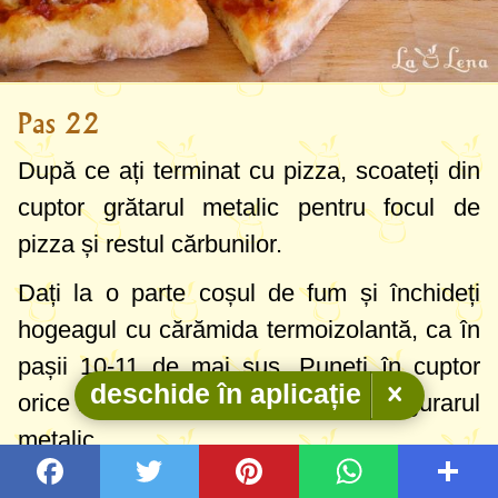
Pas 22
După ce ați terminat cu pizza, scoateți din
cuptor grătarul metalic pentru focul de
pizza și restul cărbunilor.
Dați la o parte coșul de fum și închideți
hogeagul cu cărămida termoizolantă, ca în
pașii 10-11 de mai sus. Puneți în cuptor
deschide în aplicație
orice mâncare vreți și îl închideți cu gurarul
metalic.
Aici am pus la copt într-un vas de sticlă