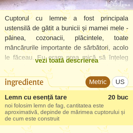
Cuptorul cu lemne a fost principala
ustensilă de gătit a bunicii și mamei mele -
pâinea, cozonacii, plăcintele, toate
mâncărurile importante de sărbători, acolo
le făceau. Eu eram prea mică să înțeleg
vezi toată descrierea
toate detaliile acestui proces, dar de când
avem cuptorul cu lemne de la căsuța de
ingrediente
Metric
US
vacanță a trebuit să învăț. Principalul
sfătuitor a fost tatăl meu, care încă mai ține
Lemn cu esență tare
20 buc
noi folosim lemn de fag, cantitatea este
minte cum făceau ei focul în cuptorul
aproximativă, depinde de mărimea cuptorului și
nostru cel mare, de acasă.
de cum este construit
Astfel, după 2 ani de teste și lucru la