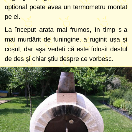
singur foc, la propriu!
opțional poate avea un termometru montat
Eu am luat cuptorul de pe internet, l-a
pe el.
construit un domn pasionat și dibaci, dacă
La început arata mai frumos, în timp s-a
dați căutare pe Google cu siguranță îl veți
mai murdărit de funingine, a ruginit ușa și
găsi.
coșul, dar așa vedeți că este folosit destul
de des și chiar știu despre ce vorbesc.