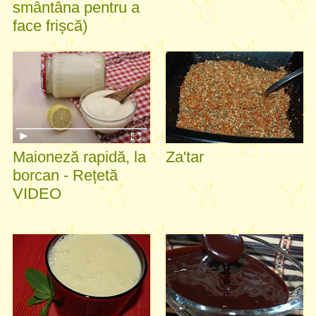
smântâna pentru a
face frișcă)
Maioneză rapidă, la
Za'tar
borcan - Rețetă
VIDEO