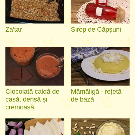
Za'tar
Sirop de Căpșuni
Ciocolată caldă de
Mămăligă - rețetă
casă, densă și
de bază
cremoasă