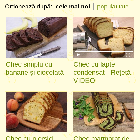
Ordonează după:
cele mai noi
popularitate
Chec simplu cu
Chec cu lapte
banane și ciocolată
condensat - Rețetă
VIDEO
Chec cu piersici
Chec marmorat de