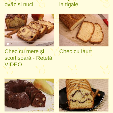
ovăz și nuci
la tigaie
Chec cu mere și
Chec cu Iaurt
scorțișoară - Rețetă
VIDEO