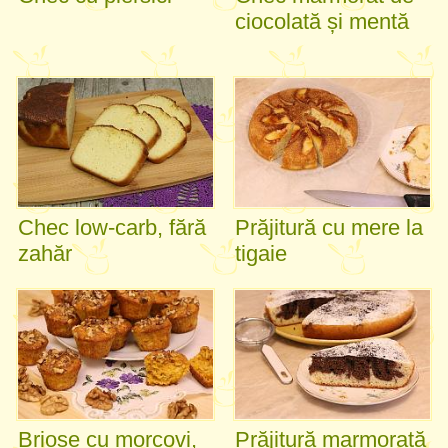
ciocolată și mentă
Chec low-carb, fără
Prăjitură cu mere la
zahăr
tigaie
Brioșe cu morcovi,
Prăjitură marmorată