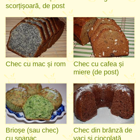
scorțișoară, de post
Chec cu mac și rom
Chec cu cafea și
miere (de post)
Brioșe (sau chec)
Chec din brânză de
cu spanac
vaci și ciocolată