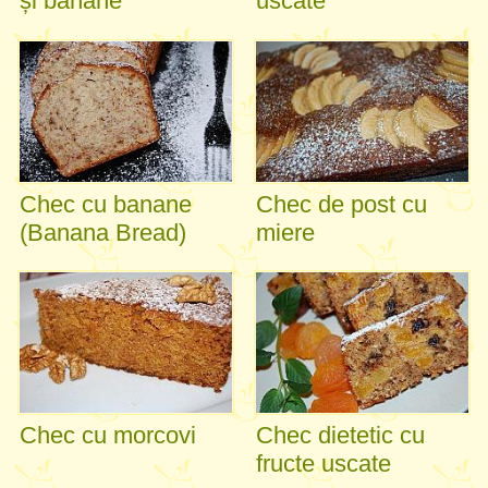
și banane
uscate
Chec cu banane
Chec de post cu
(Banana Bread)
miere
Chec cu morcovi
Chec dietetic cu
fructe uscate