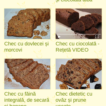
Chec cu dovlecei și
Chec cu ciocolată -
morcovi
Rețetă VIDEO
Chec cu făină
Chec dietetic cu
integrală, de secară
ovăz și prune