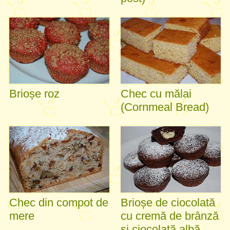
Brioșe roz
Chec cu mălai
(Cornmeal Bread)
Chec din compot de
Brioșe de ciocolată
mere
cu cremă de brânză
și ciocolată albă