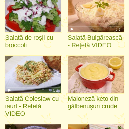
Salată de roșii cu
Salată Bulgărească
broccoli
- Rețetă VIDEO
Salată Coleslaw cu
Maioneză keto din
iaurt - Rețetă
gălbenușuri crude
VIDEO