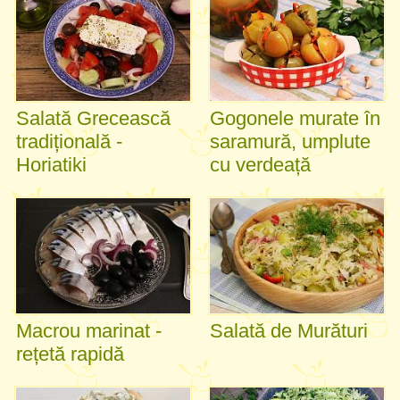
Salată Grecească
Gogonele murate în
tradițională -
saramură, umplute
Horiatiki
cu verdeață
Macrou marinat -
Salată de Murături
rețetă rapidă