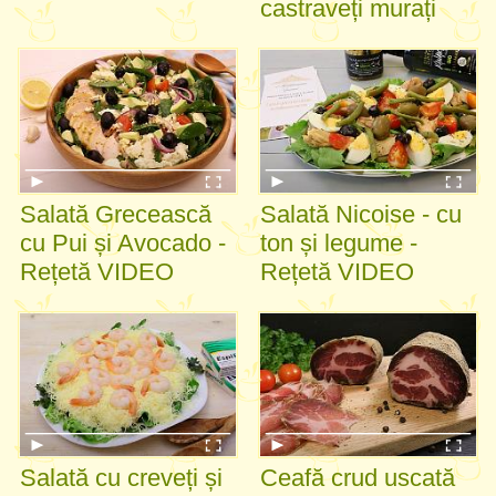
castraveți murați
Salată Grecească
Salată Nicoise - cu
cu Pui și Avocado -
ton și legume -
Rețetă VIDEO
Rețetă VIDEO
Salată cu creveți și
Ceafă crud uscată