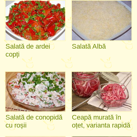
Salată de ardei
Salată Albă
copți
Salată de conopidă
Ceapă murată în
cu roșii
oțet, varianta rapidă