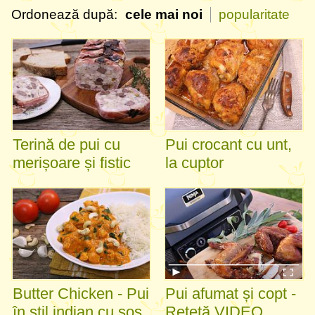
Ordonează după:
cele mai noi
popularitate
Terină de pui cu
Pui crocant cu unt,
merișoare și fistic
la cuptor
Butter Chicken - Pui
Pui afumat și copt -
în stil indian cu sos
Rețetă VIDEO