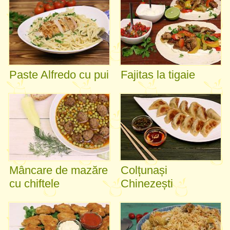
Paste Alfredo cu pui
Fajitas la tigaie
Mâncare de mazăre
Colțunași
cu chiftele
Chinezești