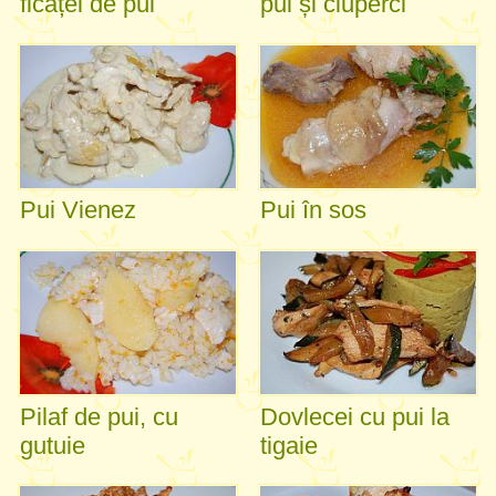
ficăței de pui
pui și ciuperci
Pui Vienez
Pui în sos
Pilaf de pui, cu
Dovlecei cu pui la
gutuie
tigaie