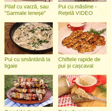
Pilaf cu varză, sau
Pui cu măsline -
"Sarmale leneșe"
Rețetă VIDEO
Pui cu smântână la
Chiftele rapide de
tigaie
pui și cașcaval