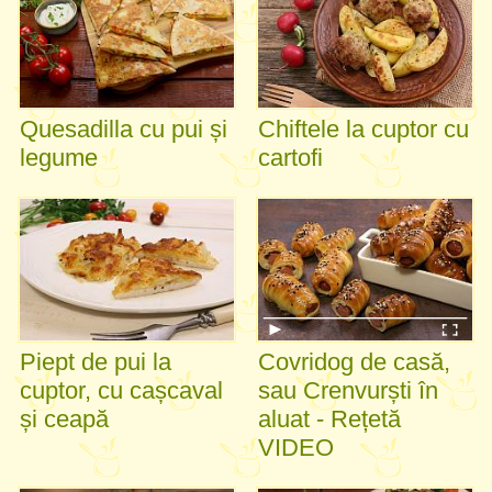
Quesadilla cu pui și
Chiftele la cuptor cu
legume
cartofi
Piept de pui la
Covridog de casă,
cuptor, cu cașcaval
sau Crenvurști în
și ceapă
aluat - Rețetă
VIDEO