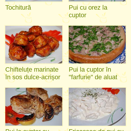
Tochitură
Pui cu orez la
cuptor
Chifteluțe marinate
Pui la cuptor în
în sos dulce-acrișor
"farfurie" de aluat