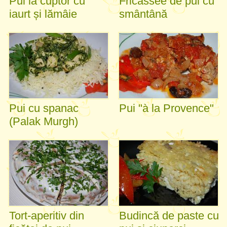
Pui la cuptor cu
Fricassee de pui cu
iaurt și lămâie
smântână
Pui cu spanac
Pui "à la Provence"
(Palak Murgh)
Tort-aperitiv din
Budincă de paste cu