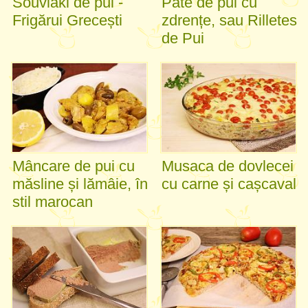
Souvlaki de pui -
Pate de pui cu
Frigărui Grecești
zdrențe, sau Rilletes
de Pui
Mâncare de pui cu
Musaca de dovlecei
măsline și lămâie, în
cu carne și cașcaval
stil marocan