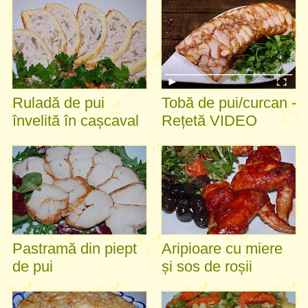
Ruladă de pui
Tobă de pui/curcan -
învelită în cașcaval
Rețetă VIDEO
Pastramă din piept
Aripioare cu miere
de pui
și sos de roșii