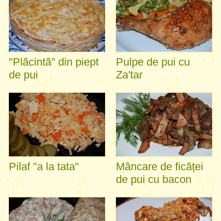
"Plăcintă" din piept
Pulpe de pui cu
de pui
Za'tar
Pilaf "a la tata"
Mâncare de ficăței
de pui cu bacon