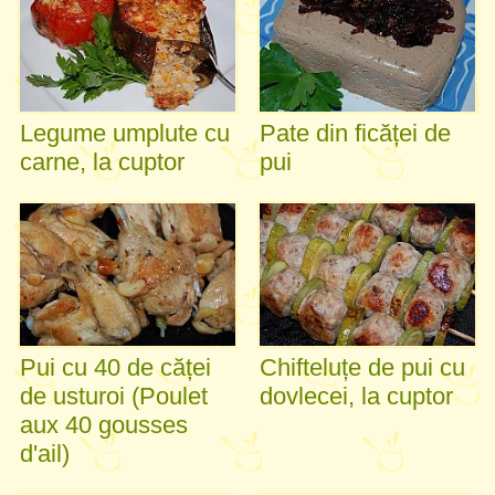
Legume umplute cu
Pate din ficăței de
carne, la cuptor
pui
Pui cu 40 de căței
Chifteluțe de pui cu
de usturoi (Poulet
dovlecei, la cuptor
aux 40 gousses
d'ail)