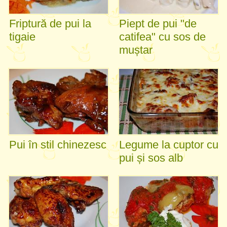
Friptură de pui la
Piept de pui "de
tigaie
catifea" cu sos de
muștar
Pui în stil chinezesc
Legume la cuptor cu
pui și sos alb