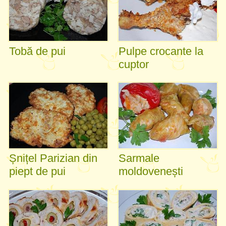
Tobă de pui
Pulpe crocante la
cuptor
Șnițel Parizian din
Sarmale
piept de pui
moldovenești