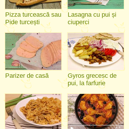
Pizza turcească sau
Lasagna cu pui și
Pide turcești
ciuperci
Parizer de casă
Gyros grecesc de
pui, la farfurie