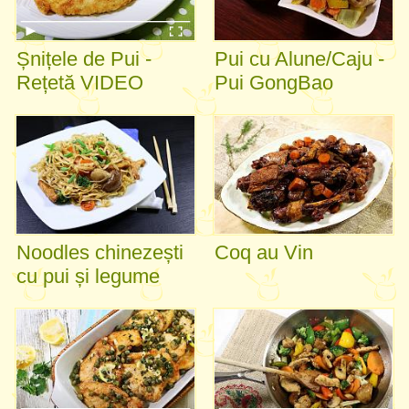
Șnițele de Pui -
Pui cu Alune/Caju -
Rețetă VIDEO
Pui GongBao
Noodles chinezești
Coq au Vin
cu pui și legume