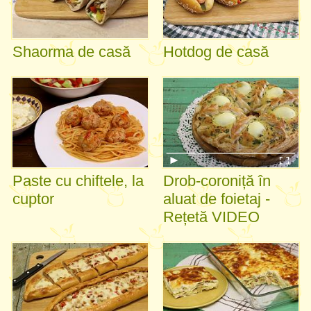
Shaorma de casă
Hotdog de casă
Paste cu chiftele, la
Drob-coroniță în
cuptor
aluat de foietaj -
Rețetă VIDEO